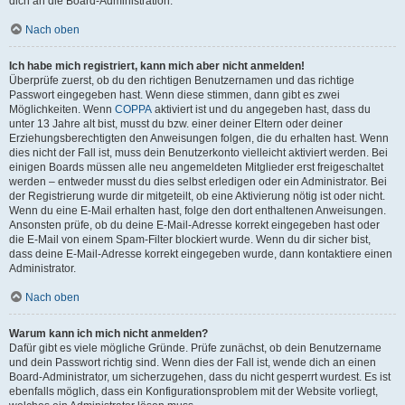
dich an die Board-Administration.
Nach oben
Ich habe mich registriert, kann mich aber nicht anmelden!
Überprüfe zuerst, ob du den richtigen Benutzernamen und das richtige
Passwort eingegeben hast. Wenn diese stimmen, dann gibt es zwei
Möglichkeiten. Wenn
COPPA
aktiviert ist und du angegeben hast, dass du
unter 13 Jahre alt bist, musst du bzw. einer deiner Eltern oder deiner
Erziehungsberechtigten den Anweisungen folgen, die du erhalten hast. Wenn
dies nicht der Fall ist, muss dein Benutzerkonto vielleicht aktiviert werden. Bei
einigen Boards müssen alle neu angemeldeten Mitglieder erst freigeschaltet
werden – entweder musst du dies selbst erledigen oder ein Administrator. Bei
der Registrierung wurde dir mitgeteilt, ob eine Aktivierung nötig ist oder nicht.
Wenn du eine E-Mail erhalten hast, folge den dort enthaltenen Anweisungen.
Ansonsten prüfe, ob du deine E-Mail-Adresse korrekt eingegeben hast oder
die E-Mail von einem Spam-Filter blockiert wurde. Wenn du dir sicher bist,
dass deine E-Mail-Adresse korrekt eingegeben wurde, dann kontaktiere einen
Administrator.
Nach oben
Warum kann ich mich nicht anmelden?
Dafür gibt es viele mögliche Gründe. Prüfe zunächst, ob dein Benutzername
und dein Passwort richtig sind. Wenn dies der Fall ist, wende dich an einen
Board-Administrator, um sicherzugehen, dass du nicht gesperrt wurdest. Es ist
ebenfalls möglich, dass ein Konfigurationsproblem mit der Website vorliegt,