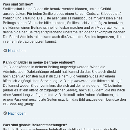
Was sind Smilies?
Smilies sind kleine Bilder, die benutzt werden können, um ein Gefühl
auszudrücken. Für jeden Smilie gibt es einen kurzen Code, z. B. bedeutet :)
fröhlich und :( traurig. Die Liste aller Smilies kannst du beim Verfassen eines
Beitrags sehen. Versuche bitte trotzdem, Smilies nicht zu häufig zu benutzen,
sie können einen Beitrag schnell unlesbar machen und ein Moderator könnte
deshalb deinen Beitrag entsprechend überarbeiten oder gar komplett löschen.
Die Board-Administration kann auch die Anzahl der Smilies begrenzen, die du
in einem Beitrag benutzen kannst.
Nach oben
Kann ich Bilder in meine Beiträge einfügen?
Ja, Bilder können in deinem Beitrag angezeigt werden. Wenn die
Administration Dateianhänge erlaubt hat, kannst du das Bild auch direkt
hochladen. Ansonsten musst du zu einem Bild verlinken, das auf einem
öffentlich zugänglichen Server liegt, z. B. http://www.domain.tld/mein-bild.gif.
Du kannst weder Bilder verlinken, die sich auf deinem eigenen PC befinden
(außer es ist ein öffentlich zugänglicher Server), noch zu Bildern, die nur nach
einer Anmeldung verfügbar sind, z. B. Hotmail- oder Yahoo-Mailboxen, mit
einem Passwort geschützte Seiten usw. Um das Bild anzuzeigen, benutze den
BBCode-Tag „[img]“.
Nach oben
Was sind globale Bekanntmachungen?
Globale Bekanntmachungen beinhalten wichtige Informationen, deshalb