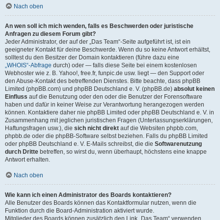
Nach oben
An wen soll ich mich wenden, falls es Beschwerden oder juristische
Anfragen zu diesem Forum gibt?
Jeder Administrator, der auf der „Das Team“-Seite aufgeführt ist, ist ein
geeigneter Kontakt für deine Beschwerde. Wenn du so keine Antwort erhältst,
solltest du den Besitzer der Domain kontaktieren (führe dazu eine
„WHOIS“-Abfrage
durch) oder — falls diese Seite bei einem kostenlosen
Webhoster wie z. B. Yahoo!, free.fr, funpic.de usw. liegt — den Support oder
den Abuse-Kontakt des betreffenden Dienstes. Bitte beachte, dass phpBB
Limited (phpBB.com) und phpBB Deutschland e. V. (phpBB.de)
absolut keinen
Einfluss
auf die Benutzung oder den oder die Benutzer der Forensoftware
haben und dafür in keiner Weise zur Verantwortung herangezogen werden
können. Kontaktiere daher nie phpBB Limited oder phpBB Deutschland e. V. in
Zusammenhang mit jeglichen juristischen Fragen (Unterlassungserklärungen,
Haftungsfragen usw.), die
sich nicht direkt
auf die Websiten phpbb.com,
phpbb.de oder die phpBB-Software selbst beziehen. Falls du phpBB Limited
oder phpBB Deutschland e. V. E-Mails schreibst, die die
Softwarenutzung
durch Dritte
betreffen, so wirst du, wenn überhaupt, höchstens eine knappe
Antwort erhalten.
Nach oben
Wie kann ich einen Administrator des Boards kontaktieren?
Alle Benutzer des Boards können das Kontaktformular nutzen, wenn die
Funktion durch die Board-Administration aktiviert wurde.
Mitglieder des Boards können zusätzlich den Link „Das Team“ verwenden.