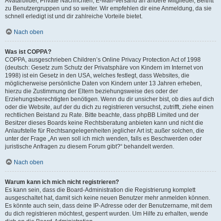
Avatarbilder, Private Nachrichten, E-Mail-Versand an andere Mitglieder, Beitritt
zu Benutzergruppen und so weiter. Wir empfehlen dir eine Anmeldung, da sie
schnell erledigt ist und dir zahlreiche Vorteile bietet.
Nach oben
Was ist COPPA?
COPPA, ausgeschrieben Children’s Online Privacy Protection Act of 1998
(deutsch: Gesetz zum Schutz der Privatsphäre von Kindern im Internet von
1998) ist ein Gesetz in den USA, welches festlegt, dass Websites, die
möglicherweise persönliche Daten von Kindern unter 13 Jahren erheben,
hierzu die Zustimmung der Eltern beziehungsweise des oder der
Erziehungsberechtigten benötigen. Wenn du dir unsicher bist, ob dies auf dich
oder die Website, auf der du dich zu registrieren versuchst, zutrifft, ziehe einen
rechtlichen Beistand zu Rate. Bitte beachte, dass phpBB Limited und der
Besitzer dieses Boards keine Rechtsberatung anbieten kann und nicht die
Anlaufstelle für Rechtsangelegenheiten jeglicher Art ist; außer solchen, die
unter der Frage „An wen soll ich mich wenden, falls es Beschwerden oder
juristische Anfragen zu diesem Forum gibt?“ behandelt werden.
Nach oben
Warum kann ich mich nicht registrieren?
Es kann sein, dass die Board-Administration die Registrierung komplett
ausgeschaltet hat, damit sich keine neuen Benutzer mehr anmelden können.
Es könnte auch sein, dass deine IP-Adresse oder der Benutzername, mit dem
du dich registrieren möchtest, gesperrt wurden. Um Hilfe zu erhalten, wende