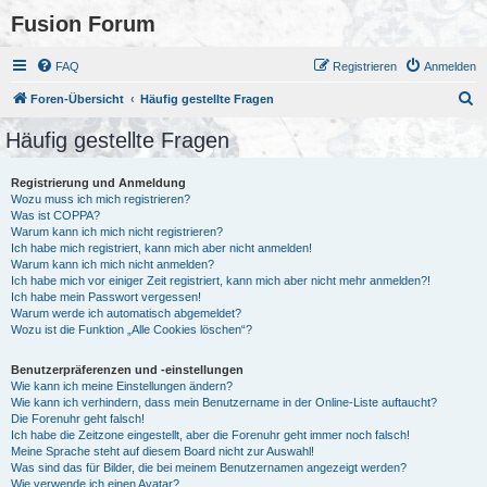
Fusion Forum
FAQ
Registrieren
Anmelden
S
Foren-Übersicht
Häufig gestellte Fragen
u
Häufig gestellte Fragen
c
h
Registrierung und Anmeldung
Wozu muss ich mich registrieren?
e
Was ist COPPA?
Warum kann ich mich nicht registrieren?
Ich habe mich registriert, kann mich aber nicht anmelden!
Warum kann ich mich nicht anmelden?
Ich habe mich vor einiger Zeit registriert, kann mich aber nicht mehr anmelden?!
Ich habe mein Passwort vergessen!
Warum werde ich automatisch abgemeldet?
Wozu ist die Funktion „Alle Cookies löschen“?
Benutzerpräferenzen und -einstellungen
Wie kann ich meine Einstellungen ändern?
Wie kann ich verhindern, dass mein Benutzername in der Online-Liste auftaucht?
Die Forenuhr geht falsch!
Ich habe die Zeitzone eingestellt, aber die Forenuhr geht immer noch falsch!
Meine Sprache steht auf diesem Board nicht zur Auswahl!
Was sind das für Bilder, die bei meinem Benutzernamen angezeigt werden?
Wie verwende ich einen Avatar?