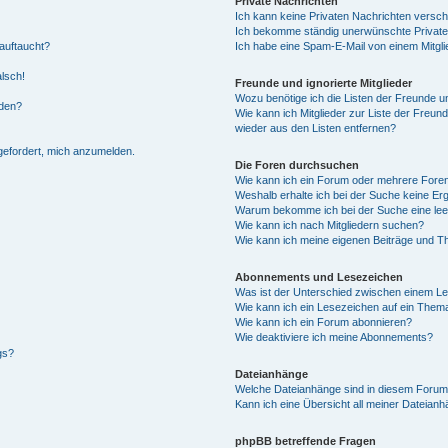
Private Nachrichten
Ich kann keine Privaten Nachrichten versch
Ich bekomme ständig unerwünschte Private
auftaucht?
Ich habe eine Spam-E-Mail von einem Mitgli
alsch!
Freunde und ignorierte Mitglieder
Wozu benötige ich die Listen der Freunde un
rden?
Wie kann ich Mitglieder zur Liste der Freund
wieder aus den Listen entfernen?
fgefordert, mich anzumelden.
Die Foren durchsuchen
Wie kann ich ein Forum oder mehrere For
Weshalb erhalte ich bei der Suche keine Er
Warum bekomme ich bei der Suche eine lee
Wie kann ich nach Mitgliedern suchen?
Wie kann ich meine eigenen Beiträge und T
Abonnements und Lesezeichen
Was ist der Unterschied zwischen einem L
Wie kann ich ein Lesezeichen auf ein Them
Wie kann ich ein Forum abonnieren?
Wie deaktiviere ich meine Abonnements?
gs?
Dateianhänge
Welche Dateianhänge sind in diesem Forum
Kann ich eine Übersicht all meiner Dateian
phpBB betreffende Fragen