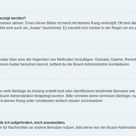
gezeigt werden?
amen stehen. Eines dieser Bilder ist meist mit deinem Rang verknüpft: Oft sind di
ld wird auch als „Avatar“ bezeichnet. Es handelt sich hierbei in der Regel um ein
 Avatar über eine der folgenden vier Methoden hinzufügen: Gravatar, Galerie, Rem
en Avatar benutzen kannst, solltest du die Board-Administration kontaktieren.
viele Beiträge du bislang erstellt hast oder identifizieren bestimmte Benutzer w
 Board-Administration festgelegt wurden. Bitte schreibe keine sinnlosen Beiträge
wird deinen Rang unter Umständen einfach wieder zurücksetzen.
rde ich aufgefordert, mich anzumelden.
ion für Nachrichten an andere Benutzer nutzen, falls diese von der Board-Administ