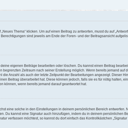
„Neues Thema“ klicken. Um auf einen Beitrag zu antworten, musst du auf „Antworte
e Berechtigungen sind jeweils am Ende der Foren- und der Beitragsansicht aufgeliste
r deine eigenen Beiträge bearbeiten oder löschen. Du kannst einen Beitrag bearbe
inen begrenzten Zeitraum nach seiner Erstellung möglich. Wenn bereits jemand auf de
 die Anzahl als auch der letzte Zeitpunkt der Bearbeitungen angezeigt. Dieser Hi
en Beitrag überarbeitet hat. Diese können jedoch, falls sie es für nötig halten, ei
hen können, wenn bereits jemand darauf geantwortet hat.
st eine solche in den Einstellungen in deinem persönlichen Bereich entwerfen. Na
eren. Du kannst eine Signatur auch hinzufügen, indem du in deinem persönlichen 
atur verfassen möchtest, so kannst du dort einfach das Kontrollkästchen „Signatu