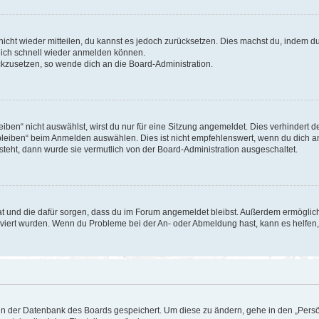
 nicht wieder mitteilen, du kannst es jedoch zurücksetzen. Dies machst du, indem 
 dich schnell wieder anmelden können.
ückzusetzen, so wende dich an die Board-Administration.
en“ nicht auswählst, wirst du nur für eine Sitzung angemeldet. Dies verhindert 
leiben“ beim Anmelden auswählen. Dies ist nicht empfehlenswert, wenn du dich an
 steht, dann wurde sie vermutlich von der Board-Administration ausgeschaltet.
 hat und die dafür sorgen, dass du im Forum angemeldet bleibst. Außerdem ermögli
tiviert wurden. Wenn du Probleme bei der An- oder Abmeldung hast, kann es helfen
n in der Datenbank des Boards gespeichert. Um diese zu ändern, gehe in den „Persö