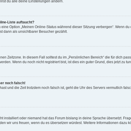
nst du alle deine Einstellungen ändern.
ine-Liste auftaucht?
n eine Option „Meinen Online-Status während dieser Sitzung verbergen“. Wenn du d
st dann als unsichtbarer Besucher gezählt.
en Zeitzone. In diesem Fall solltest du im „Persönlichen Bereich“ die für dich passe
den. Wenn du noch nicht registriert bist, ist dies ein guter Grund, dies jetzt zu tun
mer noch falsch!
t hast und die Zeit trotzdem noch falsch ist, geht die Uhr des Servers vermutlich fal
t installiert oder niemand hat das Forum bislang in deine Sprache übersetzt. Frag
, würden wir uns freuen, wenn du es übersetzen würdest. Weitere Informationen dazu