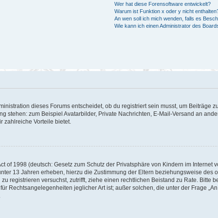
Wer hat diese Forensoftware entwickelt?
Warum ist Funktion x oder y nicht enthalten
An wen soll ich mich wenden, falls es Besc
Wie kann ich einen Administrator des Board
istration dieses Forums entscheidet, ob du registriert sein musst, um Beiträge zu s
ung stehen: zum Beispiel Avatarbilder, Private Nachrichten, E-Mail-Versand an ander
 zahlreiche Vorteile bietet.
t of 1998 (deutsch: Gesetz zum Schutz der Privatsphäre von Kindern im Internet vo
unter 13 Jahren erheben, hierzu die Zustimmung der Eltern beziehungsweise des o
h zu registrieren versuchst, zutrifft, ziehe einen rechtlichen Beistand zu Rate. Bit
für Rechtsangelegenheiten jeglicher Art ist; außer solchen, die unter der Frage „
.