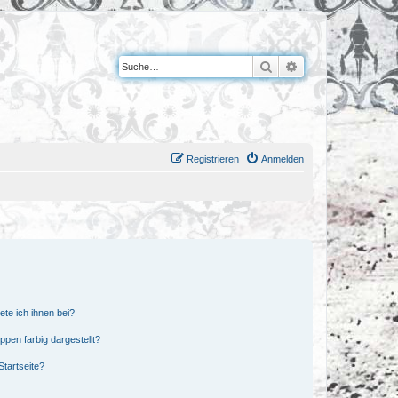
Suche
Erweiterte Suche
Registrieren
Anmelden
ete ich ihnen bei?
en farbig dargestellt?
tartseite?