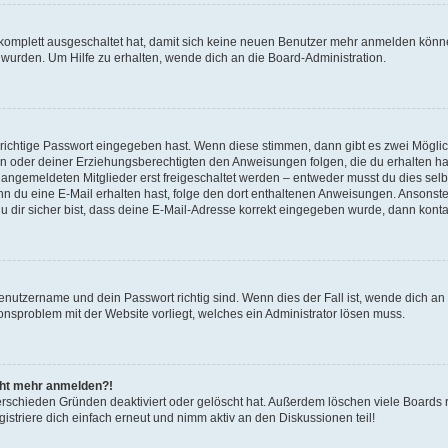
g komplett ausgeschaltet hat, damit sich keine neuen Benutzer mehr anmelden könn
 wurden. Um Hilfe zu erhalten, wende dich an die Board-Administration.
 richtige Passwort eingegeben hast. Wenn diese stimmen, dann gibt es zwei Mögl
tern oder deiner Erziehungsberechtigten den Anweisungen folgen, die du erhalten ha
u angemeldeten Mitglieder erst freigeschaltet werden – entweder musst du dies selbs
. Wenn du eine E-Mail erhalten hast, folge den dort enthaltenen Anweisungen. Ansons
 dir sicher bist, dass deine E-Mail-Adresse korrekt eingegeben wurde, dann kontak
Benutzername und dein Passwort richtig sind. Wenn dies der Fall ist, wende dich a
ionsproblem mit der Website vorliegt, welches ein Administrator lösen muss.
icht mehr anmelden?!
erschieden Gründen deaktiviert oder gelöscht hat. Außerdem löschen viele Boards r
triere dich einfach erneut und nimm aktiv an den Diskussionen teil!