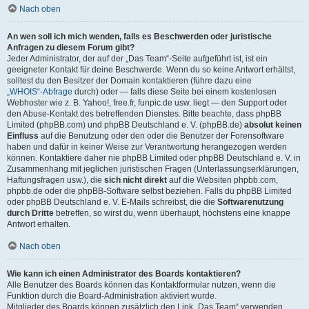
Nach oben
An wen soll ich mich wenden, falls es Beschwerden oder juristische
Anfragen zu diesem Forum gibt?
Jeder Administrator, der auf der „Das Team“-Seite aufgeführt ist, ist ein
geeigneter Kontakt für deine Beschwerde. Wenn du so keine Antwort erhältst,
solltest du den Besitzer der Domain kontaktieren (führe dazu eine
„WHOIS“-Abfrage
durch) oder — falls diese Seite bei einem kostenlosen
Webhoster wie z. B. Yahoo!, free.fr, funpic.de usw. liegt — den Support oder
den Abuse-Kontakt des betreffenden Dienstes. Bitte beachte, dass phpBB
Limited (phpBB.com) und phpBB Deutschland e. V. (phpBB.de)
absolut keinen
Einfluss
auf die Benutzung oder den oder die Benutzer der Forensoftware
haben und dafür in keiner Weise zur Verantwortung herangezogen werden
können. Kontaktiere daher nie phpBB Limited oder phpBB Deutschland e. V. in
Zusammenhang mit jeglichen juristischen Fragen (Unterlassungserklärungen,
Haftungsfragen usw.), die
sich nicht direkt
auf die Websiten phpbb.com,
phpbb.de oder die phpBB-Software selbst beziehen. Falls du phpBB Limited
oder phpBB Deutschland e. V. E-Mails schreibst, die die
Softwarenutzung
durch Dritte
betreffen, so wirst du, wenn überhaupt, höchstens eine knappe
Antwort erhalten.
Nach oben
Wie kann ich einen Administrator des Boards kontaktieren?
Alle Benutzer des Boards können das Kontaktformular nutzen, wenn die
Funktion durch die Board-Administration aktiviert wurde.
Mitglieder des Boards können zusätzlich den Link „Das Team“ verwenden.