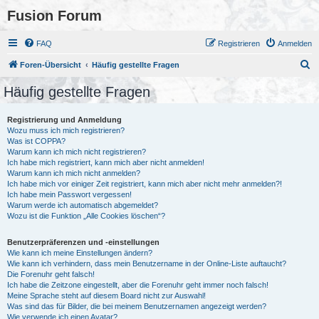
Fusion Forum
FAQ
Registrieren
Anmelden
S
Foren-Übersicht
Häufig gestellte Fragen
u
Häufig gestellte Fragen
c
h
Registrierung und Anmeldung
Wozu muss ich mich registrieren?
e
Was ist COPPA?
Warum kann ich mich nicht registrieren?
Ich habe mich registriert, kann mich aber nicht anmelden!
Warum kann ich mich nicht anmelden?
Ich habe mich vor einiger Zeit registriert, kann mich aber nicht mehr anmelden?!
Ich habe mein Passwort vergessen!
Warum werde ich automatisch abgemeldet?
Wozu ist die Funktion „Alle Cookies löschen“?
Benutzerpräferenzen und -einstellungen
Wie kann ich meine Einstellungen ändern?
Wie kann ich verhindern, dass mein Benutzername in der Online-Liste auftaucht?
Die Forenuhr geht falsch!
Ich habe die Zeitzone eingestellt, aber die Forenuhr geht immer noch falsch!
Meine Sprache steht auf diesem Board nicht zur Auswahl!
Was sind das für Bilder, die bei meinem Benutzernamen angezeigt werden?
Wie verwende ich einen Avatar?