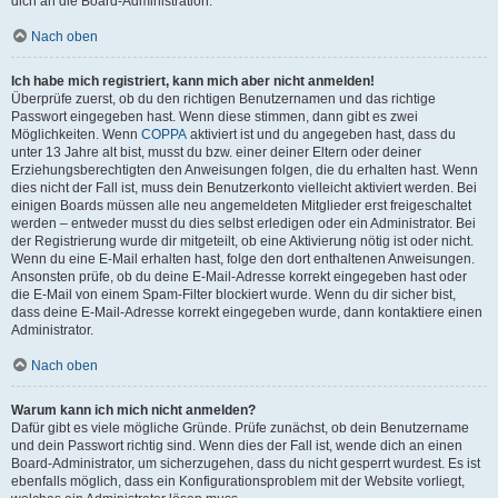
dich an die Board-Administration.
Nach oben
Ich habe mich registriert, kann mich aber nicht anmelden!
Überprüfe zuerst, ob du den richtigen Benutzernamen und das richtige
Passwort eingegeben hast. Wenn diese stimmen, dann gibt es zwei
Möglichkeiten. Wenn
COPPA
aktiviert ist und du angegeben hast, dass du
unter 13 Jahre alt bist, musst du bzw. einer deiner Eltern oder deiner
Erziehungsberechtigten den Anweisungen folgen, die du erhalten hast. Wenn
dies nicht der Fall ist, muss dein Benutzerkonto vielleicht aktiviert werden. Bei
einigen Boards müssen alle neu angemeldeten Mitglieder erst freigeschaltet
werden – entweder musst du dies selbst erledigen oder ein Administrator. Bei
der Registrierung wurde dir mitgeteilt, ob eine Aktivierung nötig ist oder nicht.
Wenn du eine E-Mail erhalten hast, folge den dort enthaltenen Anweisungen.
Ansonsten prüfe, ob du deine E-Mail-Adresse korrekt eingegeben hast oder
die E-Mail von einem Spam-Filter blockiert wurde. Wenn du dir sicher bist,
dass deine E-Mail-Adresse korrekt eingegeben wurde, dann kontaktiere einen
Administrator.
Nach oben
Warum kann ich mich nicht anmelden?
Dafür gibt es viele mögliche Gründe. Prüfe zunächst, ob dein Benutzername
und dein Passwort richtig sind. Wenn dies der Fall ist, wende dich an einen
Board-Administrator, um sicherzugehen, dass du nicht gesperrt wurdest. Es ist
ebenfalls möglich, dass ein Konfigurationsproblem mit der Website vorliegt,