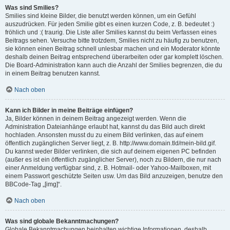
Was sind Smilies?
Smilies sind kleine Bilder, die benutzt werden können, um ein Gefühl
auszudrücken. Für jeden Smilie gibt es einen kurzen Code, z. B. bedeutet :)
fröhlich und :( traurig. Die Liste aller Smilies kannst du beim Verfassen eines
Beitrags sehen. Versuche bitte trotzdem, Smilies nicht zu häufig zu benutzen,
sie können einen Beitrag schnell unlesbar machen und ein Moderator könnte
deshalb deinen Beitrag entsprechend überarbeiten oder gar komplett löschen.
Die Board-Administration kann auch die Anzahl der Smilies begrenzen, die du
in einem Beitrag benutzen kannst.
Nach oben
Kann ich Bilder in meine Beiträge einfügen?
Ja, Bilder können in deinem Beitrag angezeigt werden. Wenn die
Administration Dateianhänge erlaubt hat, kannst du das Bild auch direkt
hochladen. Ansonsten musst du zu einem Bild verlinken, das auf einem
öffentlich zugänglichen Server liegt, z. B. http://www.domain.tld/mein-bild.gif.
Du kannst weder Bilder verlinken, die sich auf deinem eigenen PC befinden
(außer es ist ein öffentlich zugänglicher Server), noch zu Bildern, die nur nach
einer Anmeldung verfügbar sind, z. B. Hotmail- oder Yahoo-Mailboxen, mit
einem Passwort geschützte Seiten usw. Um das Bild anzuzeigen, benutze den
BBCode-Tag „[img]“.
Nach oben
Was sind globale Bekanntmachungen?
Globale Bekanntmachungen beinhalten wichtige Informationen, deshalb