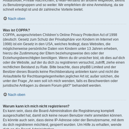
Avatarbilder, Private Nachrichten, E-Mail-Versand an andere Mitglieder, Beitritt
zu Benutzergruppen und so weiter. Wir empfehlen dir eine Anmeldung, da sie
schnell erledigt ist und dir zahlreiche Vorteile bietet.
Nach oben
Was ist COPPA?
COPPA, ausgeschrieben Children’s Online Privacy Protection Act of 1998
(deutsch: Gesetz zum Schutz der Privatsphäre von Kindern im Internet von
1998) ist ein Gesetz in den USA, welches festlegt, dass Websites, die
möglicherweise persönliche Daten von Kindern unter 13 Jahren erheben,
hierzu die Zustimmung der Eltern beziehungsweise des oder der
Erziehungsberechtigten benötigen. Wenn du dir unsicher bist, ob dies auf dich
oder die Website, auf der du dich zu registrieren versuchst, zutrifft, ziehe einen
rechtlichen Beistand zu Rate. Bitte beachte, dass phpBB Limited und der
Besitzer dieses Boards keine Rechtsberatung anbieten kann und nicht die
Anlaufstelle für Rechtsangelegenheiten jeglicher Art ist; außer solchen, die
unter der Frage „An wen soll ich mich wenden, falls es Beschwerden oder
juristische Anfragen zu diesem Forum gibt?“ behandelt werden.
Nach oben
Warum kann ich mich nicht registrieren?
Es kann sein, dass die Board-Administration die Registrierung komplett
ausgeschaltet hat, damit sich keine neuen Benutzer mehr anmelden können.
Es könnte auch sein, dass deine IP-Adresse oder der Benutzername, mit dem
du dich registrieren möchtest, gesperrt wurden. Um Hilfe zu erhalten, wende