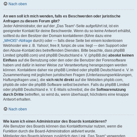
Nach oben
An wen soll ich mich wenden, falls es Beschwerden oder juristische
Anfragen zu diesem Forum gibt?
Jeder Administrator, der auf der „Das Team“-Seite aufgeführt ist, ist ein
geeigneter Kontakt für deine Beschwerde. Wenn du so keine Antwort erhältst,
solltest du den Besitzer der Domain kontaktieren (führe dazu eine
„WHOIS“-Abfrage
durch) oder — falls diese Seite bei einem kostenlosen
Webhoster wie z. B. Yahoo!, free.fr, funpic.de usw. liegt — den Support oder
den Abuse-Kontakt des betreffenden Dienstes. Bitte beachte, dass phpBB
Limited (phpBB.com) und phpBB Deutschland e. V. (phpBB.de)
absolut keinen
Einfluss
auf die Benutzung oder den oder die Benutzer der Forensoftware
haben und dafür in keiner Weise zur Verantwortung herangezogen werden
können. Kontaktiere daher nie phpBB Limited oder phpBB Deutschland e. V. in
Zusammenhang mit jeglichen juristischen Fragen (Unterlassungserklärungen,
Haftungsfragen usw.), die
sich nicht direkt
auf die Websiten phpbb.com,
phpbb.de oder die phpBB-Software selbst beziehen. Falls du phpBB Limited
oder phpBB Deutschland e. V. E-Mails schreibst, die die
Softwarenutzung
durch Dritte
betreffen, so wirst du, wenn überhaupt, höchstens eine knappe
Antwort erhalten.
Nach oben
Wie kann ich einen Administrator des Boards kontaktieren?
Alle Benutzer des Boards können das Kontaktformular nutzen, wenn die
Funktion durch die Board-Administration aktiviert wurde.
Mitglieder des Boards können zusätzlich den Link „Das Team“ verwenden.