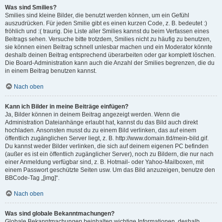
Was sind Smilies?
Smilies sind kleine Bilder, die benutzt werden können, um ein Gefühl
auszudrücken. Für jeden Smilie gibt es einen kurzen Code, z. B. bedeutet :)
fröhlich und :( traurig. Die Liste aller Smilies kannst du beim Verfassen eines
Beitrags sehen. Versuche bitte trotzdem, Smilies nicht zu häufig zu benutzen,
sie können einen Beitrag schnell unlesbar machen und ein Moderator könnte
deshalb deinen Beitrag entsprechend überarbeiten oder gar komplett löschen.
Die Board-Administration kann auch die Anzahl der Smilies begrenzen, die du
in einem Beitrag benutzen kannst.
Nach oben
Kann ich Bilder in meine Beiträge einfügen?
Ja, Bilder können in deinem Beitrag angezeigt werden. Wenn die
Administration Dateianhänge erlaubt hat, kannst du das Bild auch direkt
hochladen. Ansonsten musst du zu einem Bild verlinken, das auf einem
öffentlich zugänglichen Server liegt, z. B. http://www.domain.tld/mein-bild.gif.
Du kannst weder Bilder verlinken, die sich auf deinem eigenen PC befinden
(außer es ist ein öffentlich zugänglicher Server), noch zu Bildern, die nur nach
einer Anmeldung verfügbar sind, z. B. Hotmail- oder Yahoo-Mailboxen, mit
einem Passwort geschützte Seiten usw. Um das Bild anzuzeigen, benutze den
BBCode-Tag „[img]“.
Nach oben
Was sind globale Bekanntmachungen?
Globale Bekanntmachungen beinhalten wichtige Informationen, deshalb