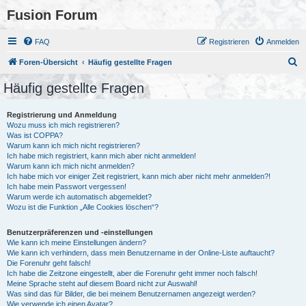
Fusion Forum
FAQ
Registrieren
Anmelden
S
Foren-Übersicht
Häufig gestellte Fragen
u
Häufig gestellte Fragen
c
h
Registrierung und Anmeldung
Wozu muss ich mich registrieren?
e
Was ist COPPA?
Warum kann ich mich nicht registrieren?
Ich habe mich registriert, kann mich aber nicht anmelden!
Warum kann ich mich nicht anmelden?
Ich habe mich vor einiger Zeit registriert, kann mich aber nicht mehr anmelden?!
Ich habe mein Passwort vergessen!
Warum werde ich automatisch abgemeldet?
Wozu ist die Funktion „Alle Cookies löschen“?
Benutzerpräferenzen und -einstellungen
Wie kann ich meine Einstellungen ändern?
Wie kann ich verhindern, dass mein Benutzername in der Online-Liste auftaucht?
Die Forenuhr geht falsch!
Ich habe die Zeitzone eingestellt, aber die Forenuhr geht immer noch falsch!
Meine Sprache steht auf diesem Board nicht zur Auswahl!
Was sind das für Bilder, die bei meinem Benutzernamen angezeigt werden?
Wie verwende ich einen Avatar?