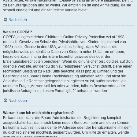
Avatarbilder, Private Nachrichten, E-Mail-Versand an andere Mitglieder, Beitritt
zu Benutzergruppen und so weiter. Wir empfehlen dir eine Anmeldung, da sie
schnell erledigt ist und dir zahlreiche Vorteile bietet.
Nach oben
Was ist COPPA?
COPPA, ausgeschrieben Children’s Online Privacy Protection Act of 1998
(deutsch: Gesetz zum Schutz der Privatsphäre von Kindern im Internet von
1998) ist ein Gesetz in den USA, welches festlegt, dass Websites, die
möglicherweise persönliche Daten von Kindern unter 13 Jahren erheben,
hierzu die Zustimmung der Eltern beziehungsweise des oder der
Erziehungsberechtigten benötigen. Wenn du dir unsicher bist, ob dies auf dich
oder die Website, auf der du dich zu registrieren versuchst, zutrifft, ziehe einen
rechtlichen Beistand zu Rate. Bitte beachte, dass phpBB Limited und der
Besitzer dieses Boards keine Rechtsberatung anbieten kann und nicht die
Anlaufstelle für Rechtsangelegenheiten jeglicher Art ist; außer solchen, die
unter der Frage „An wen soll ich mich wenden, falls es Beschwerden oder
juristische Anfragen zu diesem Forum gibt?“ behandelt werden.
Nach oben
Warum kann ich mich nicht registrieren?
Es kann sein, dass die Board-Administration die Registrierung komplett
ausgeschaltet hat, damit sich keine neuen Benutzer mehr anmelden können.
Es könnte auch sein, dass deine IP-Adresse oder der Benutzername, mit dem
du dich registrieren möchtest, gesperrt wurden. Um Hilfe zu erhalten, wende