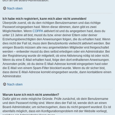
dich an die Board-Administration.
Nach oben
Ich habe mich registriert, kann mich aber nicht anmelden!
Überprüfe zuerst, ob du den richtigen Benutzernamen und das richtige
Passwort eingegeben hast. Wenn diese stimmen, dann gibt es zwei
Möglichkeiten. Wenn
COPPA
aktiviert ist und du angegeben hast, dass du
unter 13 Jahre alt bist, musst du bzw. einer deiner Eltern oder deiner
Erziehungsberechtigten den Anweisungen folgen, die du erhalten hast. Wenn
dies nicht der Fall ist, muss dein Benutzerkonto vielleicht aktiviert werden. Bei
einigen Boards müssen alle neu angemeldeten Mitglieder erst freigeschaltet
werden – entweder musst du dies selbst erledigen oder ein Administrator. Bei
der Registrierung wurde dir mitgeteilt, ob eine Aktivierung nötig ist oder nicht.
Wenn du eine E-Mail erhalten hast, folge den dort enthaltenen Anweisungen.
Ansonsten prüfe, ob du deine E-Mail-Adresse korrekt eingegeben hast oder
die E-Mail von einem Spam-Filter blockiert wurde. Wenn du dir sicher bist,
dass deine E-Mail-Adresse korrekt eingegeben wurde, dann kontaktiere einen
Administrator.
Nach oben
Warum kann ich mich nicht anmelden?
Dafür gibt es viele mögliche Gründe. Prüfe zunächst, ob dein Benutzername
und dein Passwort richtig sind. Wenn dies der Fall ist, wende dich an einen
Board-Administrator, um sicherzugehen, dass du nicht gesperrt wurdest. Es ist
ebenfalls möglich, dass ein Konfigurationsproblem mit der Website vorliegt,