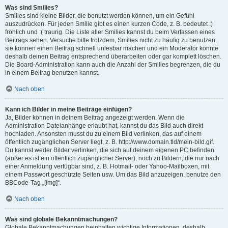
Was sind Smilies?
Smilies sind kleine Bilder, die benutzt werden können, um ein Gefühl
auszudrücken. Für jeden Smilie gibt es einen kurzen Code, z. B. bedeutet :)
fröhlich und :( traurig. Die Liste aller Smilies kannst du beim Verfassen eines
Beitrags sehen. Versuche bitte trotzdem, Smilies nicht zu häufig zu benutzen,
sie können einen Beitrag schnell unlesbar machen und ein Moderator könnte
deshalb deinen Beitrag entsprechend überarbeiten oder gar komplett löschen.
Die Board-Administration kann auch die Anzahl der Smilies begrenzen, die du
in einem Beitrag benutzen kannst.
Nach oben
Kann ich Bilder in meine Beiträge einfügen?
Ja, Bilder können in deinem Beitrag angezeigt werden. Wenn die
Administration Dateianhänge erlaubt hat, kannst du das Bild auch direkt
hochladen. Ansonsten musst du zu einem Bild verlinken, das auf einem
öffentlich zugänglichen Server liegt, z. B. http://www.domain.tld/mein-bild.gif.
Du kannst weder Bilder verlinken, die sich auf deinem eigenen PC befinden
(außer es ist ein öffentlich zugänglicher Server), noch zu Bildern, die nur nach
einer Anmeldung verfügbar sind, z. B. Hotmail- oder Yahoo-Mailboxen, mit
einem Passwort geschützte Seiten usw. Um das Bild anzuzeigen, benutze den
BBCode-Tag „[img]“.
Nach oben
Was sind globale Bekanntmachungen?
Globale Bekanntmachungen beinhalten wichtige Informationen, deshalb