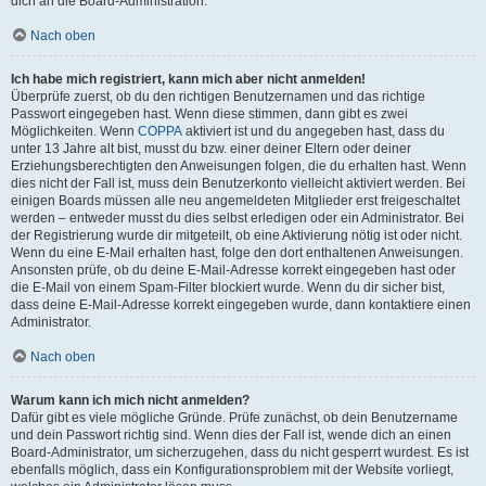
dich an die Board-Administration.
Nach oben
Ich habe mich registriert, kann mich aber nicht anmelden!
Überprüfe zuerst, ob du den richtigen Benutzernamen und das richtige
Passwort eingegeben hast. Wenn diese stimmen, dann gibt es zwei
Möglichkeiten. Wenn
COPPA
aktiviert ist und du angegeben hast, dass du
unter 13 Jahre alt bist, musst du bzw. einer deiner Eltern oder deiner
Erziehungsberechtigten den Anweisungen folgen, die du erhalten hast. Wenn
dies nicht der Fall ist, muss dein Benutzerkonto vielleicht aktiviert werden. Bei
einigen Boards müssen alle neu angemeldeten Mitglieder erst freigeschaltet
werden – entweder musst du dies selbst erledigen oder ein Administrator. Bei
der Registrierung wurde dir mitgeteilt, ob eine Aktivierung nötig ist oder nicht.
Wenn du eine E-Mail erhalten hast, folge den dort enthaltenen Anweisungen.
Ansonsten prüfe, ob du deine E-Mail-Adresse korrekt eingegeben hast oder
die E-Mail von einem Spam-Filter blockiert wurde. Wenn du dir sicher bist,
dass deine E-Mail-Adresse korrekt eingegeben wurde, dann kontaktiere einen
Administrator.
Nach oben
Warum kann ich mich nicht anmelden?
Dafür gibt es viele mögliche Gründe. Prüfe zunächst, ob dein Benutzername
und dein Passwort richtig sind. Wenn dies der Fall ist, wende dich an einen
Board-Administrator, um sicherzugehen, dass du nicht gesperrt wurdest. Es ist
ebenfalls möglich, dass ein Konfigurationsproblem mit der Website vorliegt,