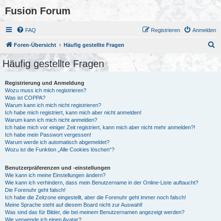
Fusion Forum
FAQ
Registrieren
Anmelden
S
Foren-Übersicht
Häufig gestellte Fragen
u
Häufig gestellte Fragen
c
h
Registrierung und Anmeldung
Wozu muss ich mich registrieren?
e
Was ist COPPA?
Warum kann ich mich nicht registrieren?
Ich habe mich registriert, kann mich aber nicht anmelden!
Warum kann ich mich nicht anmelden?
Ich habe mich vor einiger Zeit registriert, kann mich aber nicht mehr anmelden?!
Ich habe mein Passwort vergessen!
Warum werde ich automatisch abgemeldet?
Wozu ist die Funktion „Alle Cookies löschen“?
Benutzerpräferenzen und -einstellungen
Wie kann ich meine Einstellungen ändern?
Wie kann ich verhindern, dass mein Benutzername in der Online-Liste auftaucht?
Die Forenuhr geht falsch!
Ich habe die Zeitzone eingestellt, aber die Forenuhr geht immer noch falsch!
Meine Sprache steht auf diesem Board nicht zur Auswahl!
Was sind das für Bilder, die bei meinem Benutzernamen angezeigt werden?
Wie verwende ich einen Avatar?