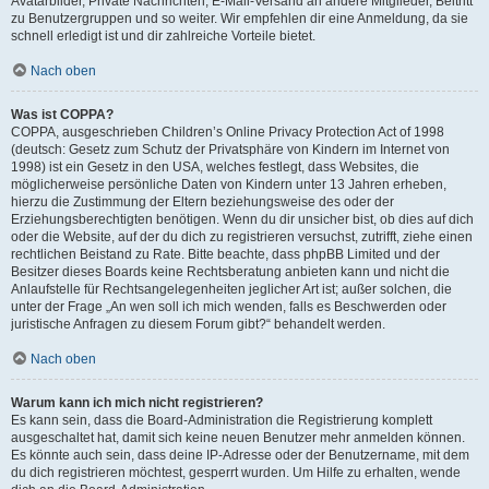
Avatarbilder, Private Nachrichten, E-Mail-Versand an andere Mitglieder, Beitritt
zu Benutzergruppen und so weiter. Wir empfehlen dir eine Anmeldung, da sie
schnell erledigt ist und dir zahlreiche Vorteile bietet.
Nach oben
Was ist COPPA?
COPPA, ausgeschrieben Children’s Online Privacy Protection Act of 1998
(deutsch: Gesetz zum Schutz der Privatsphäre von Kindern im Internet von
1998) ist ein Gesetz in den USA, welches festlegt, dass Websites, die
möglicherweise persönliche Daten von Kindern unter 13 Jahren erheben,
hierzu die Zustimmung der Eltern beziehungsweise des oder der
Erziehungsberechtigten benötigen. Wenn du dir unsicher bist, ob dies auf dich
oder die Website, auf der du dich zu registrieren versuchst, zutrifft, ziehe einen
rechtlichen Beistand zu Rate. Bitte beachte, dass phpBB Limited und der
Besitzer dieses Boards keine Rechtsberatung anbieten kann und nicht die
Anlaufstelle für Rechtsangelegenheiten jeglicher Art ist; außer solchen, die
unter der Frage „An wen soll ich mich wenden, falls es Beschwerden oder
juristische Anfragen zu diesem Forum gibt?“ behandelt werden.
Nach oben
Warum kann ich mich nicht registrieren?
Es kann sein, dass die Board-Administration die Registrierung komplett
ausgeschaltet hat, damit sich keine neuen Benutzer mehr anmelden können.
Es könnte auch sein, dass deine IP-Adresse oder der Benutzername, mit dem
du dich registrieren möchtest, gesperrt wurden. Um Hilfe zu erhalten, wende