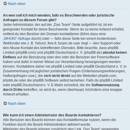
Nach oben
An wen soll ich mich wenden, falls es Beschwerden oder juristische
Anfragen zu diesem Forum gibt?
Jeder Administrator, der auf der „Das Team“-Seite aufgeführt ist, ist ein
geeigneter Kontakt für deine Beschwerde. Wenn du so keine Antwort erhältst,
solltest du den Besitzer der Domain kontaktieren (führe dazu eine
„WHOIS“-Abfrage
durch) oder — falls diese Seite bei einem kostenlosen
Webhoster wie z. B. Yahoo!, free.fr, funpic.de usw. liegt — den Support oder
den Abuse-Kontakt des betreffenden Dienstes. Bitte beachte, dass phpBB
Limited (phpBB.com) und phpBB Deutschland e. V. (phpBB.de)
absolut keinen
Einfluss
auf die Benutzung oder den oder die Benutzer der Forensoftware
haben und dafür in keiner Weise zur Verantwortung herangezogen werden
können. Kontaktiere daher nie phpBB Limited oder phpBB Deutschland e. V. in
Zusammenhang mit jeglichen juristischen Fragen (Unterlassungserklärungen,
Haftungsfragen usw.), die
sich nicht direkt
auf die Websiten phpbb.com,
phpbb.de oder die phpBB-Software selbst beziehen. Falls du phpBB Limited
oder phpBB Deutschland e. V. E-Mails schreibst, die die
Softwarenutzung
durch Dritte
betreffen, so wirst du, wenn überhaupt, höchstens eine knappe
Antwort erhalten.
Nach oben
Wie kann ich einen Administrator des Boards kontaktieren?
Alle Benutzer des Boards können das Kontaktformular nutzen, wenn die
Funktion durch die Board-Administration aktiviert wurde.
Mitglieder des Boards können zusätzlich den Link „Das Team“ verwenden.