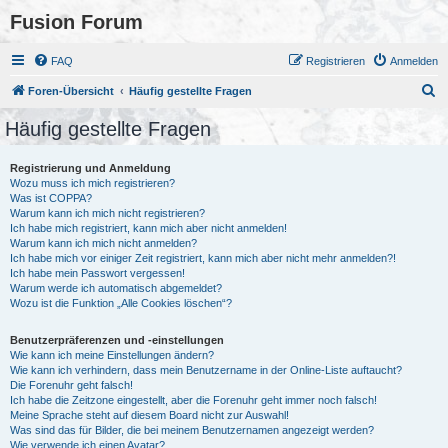
Fusion Forum
FAQ
Registrieren
Anmelden
S
Foren-Übersicht
Häufig gestellte Fragen
u
Häufig gestellte Fragen
c
h
Registrierung und Anmeldung
Wozu muss ich mich registrieren?
e
Was ist COPPA?
Warum kann ich mich nicht registrieren?
Ich habe mich registriert, kann mich aber nicht anmelden!
Warum kann ich mich nicht anmelden?
Ich habe mich vor einiger Zeit registriert, kann mich aber nicht mehr anmelden?!
Ich habe mein Passwort vergessen!
Warum werde ich automatisch abgemeldet?
Wozu ist die Funktion „Alle Cookies löschen“?
Benutzerpräferenzen und -einstellungen
Wie kann ich meine Einstellungen ändern?
Wie kann ich verhindern, dass mein Benutzername in der Online-Liste auftaucht?
Die Forenuhr geht falsch!
Ich habe die Zeitzone eingestellt, aber die Forenuhr geht immer noch falsch!
Meine Sprache steht auf diesem Board nicht zur Auswahl!
Was sind das für Bilder, die bei meinem Benutzernamen angezeigt werden?
Wie verwende ich einen Avatar?