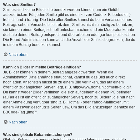
Was sind Smilies?
Smilies sind kleine Bilder, die benutzt werden können, um ein Gefühl
auszudrücken. Für jeden Smilie gibt es einen kurzen Code, z. B. bedeutet :)
fröhlich und :( traurig. Die Liste aller Smilies kannst du beim Verfassen eines
Beitrags sehen. Versuche bitte trotzdem, Smilies nicht zu häufig zu benutzen,
sie können einen Beitrag schnell unlesbar machen und ein Moderator könnte
deshalb deinen Beitrag entsprechend überarbeiten oder gar komplett löschen.
Die Board-Administration kann auch die Anzahl der Smilies begrenzen, die du
in einem Beitrag benutzen kannst.
Nach oben
Kann ich Bilder in meine Beiträge einfügen?
Ja, Bilder können in deinem Beitrag angezeigt werden. Wenn die
Administration Dateianhänge erlaubt hat, kannst du das Bild auch direkt
hochladen. Ansonsten musst du zu einem Bild verlinken, das auf einem
öffentlich zugänglichen Server liegt, z. B. http://www.domain.tld/mein-bild.gif.
Du kannst weder Bilder verlinken, die sich auf deinem eigenen PC befinden
(außer es ist ein öffentlich zugänglicher Server), noch zu Bildern, die nur nach
einer Anmeldung verfügbar sind, z. B. Hotmail- oder Yahoo-Mailboxen, mit
einem Passwort geschützte Seiten usw. Um das Bild anzuzeigen, benutze den
BBCode-Tag „[img]“.
Nach oben
Was sind globale Bekanntmachungen?
Globale Bekanntmachungen beinhalten wichtige Informationen, deshalb