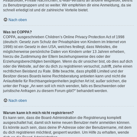
Avatarbilder, Private Nachrichten, E-Mail-Versand an andere Mitglieder, Beitritt
zu Benutzergruppen und so weiter. Wir empfehlen dir eine Anmeldung, da sie
schnell erledigt ist und dir zahlreiche Vorteile bietet.
Nach oben
Was ist COPPA?
COPPA, ausgeschrieben Children’s Online Privacy Protection Act of 1998
(deutsch: Gesetz zum Schutz der Privatsphäre von Kindern im Internet von
1998) ist ein Gesetz in den USA, welches festlegt, dass Websites, die
möglicherweise persönliche Daten von Kindern unter 13 Jahren erheben,
hierzu die Zustimmung der Eltern beziehungsweise des oder der
Erziehungsberechtigten benötigen. Wenn du dir unsicher bist, ob dies auf dich
oder die Website, auf der du dich zu registrieren versuchst, zutrifft, ziehe einen
rechtlichen Beistand zu Rate. Bitte beachte, dass phpBB Limited und der
Besitzer dieses Boards keine Rechtsberatung anbieten kann und nicht die
Anlaufstelle für Rechtsangelegenheiten jeglicher Art ist; außer solchen, die
unter der Frage „An wen soll ich mich wenden, falls es Beschwerden oder
juristische Anfragen zu diesem Forum gibt?“ behandelt werden.
Nach oben
Warum kann ich mich nicht registrieren?
Es kann sein, dass die Board-Administration die Registrierung komplett
ausgeschaltet hat, damit sich keine neuen Benutzer mehr anmelden können.
Es könnte auch sein, dass deine IP-Adresse oder der Benutzername, mit dem
du dich registrieren möchtest, gesperrt wurden. Um Hilfe zu erhalten, wende