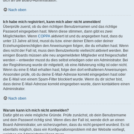
dich an die Board-Administration.
Nach oben
Ich habe mich registriert, kann mich aber nicht anmelden!
Überprüfe zuerst, ob du den richtigen Benutzernamen und das richtige
Passwort eingegeben hast. Wenn diese stimmen, dann gibt es zwei
Möglichkeiten. Wenn
COPPA
aktiviert ist und du angegeben hast, dass du
unter 13 Jahre alt bist, musst du bzw. einer deiner Eltern oder deiner
Erziehungsberechtigten den Anweisungen folgen, die du erhalten hast. Wenn
dies nicht der Fall ist, muss dein Benutzerkonto vielleicht aktiviert werden. Bei
einigen Boards müssen alle neu angemeldeten Mitglieder erst freigeschaltet
werden – entweder musst du dies selbst erledigen oder ein Administrator. Bei
der Registrierung wurde dir mitgeteilt, ob eine Aktivierung nötig ist oder nicht.
Wenn du eine E-Mail erhalten hast, folge den dort enthaltenen Anweisungen.
Ansonsten prüfe, ob du deine E-Mail-Adresse korrekt eingegeben hast oder
die E-Mail von einem Spam-Filter blockiert wurde. Wenn du dir sicher bist,
dass deine E-Mail-Adresse korrekt eingegeben wurde, dann kontaktiere einen
Administrator.
Nach oben
Warum kann ich mich nicht anmelden?
Dafür gibt es viele mögliche Gründe. Prüfe zunächst, ob dein Benutzername
und dein Passwort richtig sind. Wenn dies der Fall ist, wende dich an einen
Board-Administrator, um sicherzugehen, dass du nicht gesperrt wurdest. Es ist
ebenfalls möglich, dass ein Konfigurationsproblem mit der Website vorliegt,