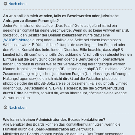
Nach oben
An wen soll ich mich wenden, falls es Beschwerden oder juristische
Anfragen zu diesem Forum gibt?
Jeder Administrator, der auf der „Das Team“-Seite aufgeführt ist, ist ein
geeigneter Kontakt für deine Beschwerde. Wenn du so keine Antwort erhältst,
solltest du den Besitzer der Domain kontaktieren (führe dazu eine
„WHOIS“-Abfrage
durch) oder — falls diese Seite bei einem kostenlosen
Webhoster wie z. B. Yahoo!, free.fr, funpic.de usw. liegt — den Support oder
den Abuse-Kontakt des betreffenden Dienstes. Bitte beachte, dass phpBB
Limited (phpBB.com) und phpBB Deutschland e. V. (phpBB.de)
absolut keinen
Einfluss
auf die Benutzung oder den oder die Benutzer der Forensoftware
haben und dafür in keiner Weise zur Verantwortung herangezogen werden
können. Kontaktiere daher nie phpBB Limited oder phpBB Deutschland e. V. in
Zusammenhang mit jeglichen juristischen Fragen (Unterlassungserklärungen,
Haftungsfragen usw.), die
sich nicht direkt
auf die Websiten phpbb.com,
phpbb.de oder die phpBB-Software selbst beziehen. Falls du phpBB Limited
oder phpBB Deutschland e. V. E-Mails schreibst, die die
Softwarenutzung
durch Dritte
betreffen, so wirst du, wenn überhaupt, höchstens eine knappe
Antwort erhalten.
Nach oben
Wie kann ich einen Administrator des Boards kontaktieren?
Alle Benutzer des Boards können das Kontaktformular nutzen, wenn die
Funktion durch die Board-Administration aktiviert wurde.
Mitglieder des Boards können zusätzlich den Link „Das Team“ verwenden.