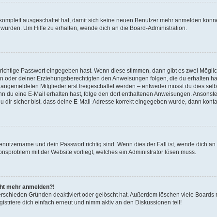
g komplett ausgeschaltet hat, damit sich keine neuen Benutzer mehr anmelden könn
 wurden. Um Hilfe zu erhalten, wende dich an die Board-Administration.
 richtige Passwort eingegeben hast. Wenn diese stimmen, dann gibt es zwei Mögl
tern oder deiner Erziehungsberechtigten den Anweisungen folgen, die du erhalten ha
u angemeldeten Mitglieder erst freigeschaltet werden – entweder musst du dies selbs
. Wenn du eine E-Mail erhalten hast, folge den dort enthaltenen Anweisungen. Ansons
 dir sicher bist, dass deine E-Mail-Adresse korrekt eingegeben wurde, dann kontak
Benutzername und dein Passwort richtig sind. Wenn dies der Fall ist, wende dich a
ionsproblem mit der Website vorliegt, welches ein Administrator lösen muss.
icht mehr anmelden?!
erschieden Gründen deaktiviert oder gelöscht hat. Außerdem löschen viele Boards r
triere dich einfach erneut und nimm aktiv an den Diskussionen teil!