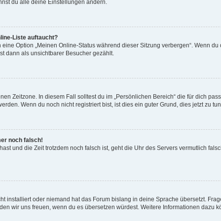
nst du alle deine Einstellungen ändern.
ine-Liste auftaucht?
n eine Option „Meinen Online-Status während dieser Sitzung verbergen“. Wenn du d
st dann als unsichtbarer Besucher gezählt.
en Zeitzone. In diesem Fall solltest du im „Persönlichen Bereich“ die für dich passe
den. Wenn du noch nicht registriert bist, ist dies ein guter Grund, dies jetzt zu tun
mer noch falsch!
t hast und die Zeit trotzdem noch falsch ist, geht die Uhr des Servers vermutlich fal
t installiert oder niemand hat das Forum bislang in deine Sprache übersetzt. Frag
, würden wir uns freuen, wenn du es übersetzen würdest. Weitere Informationen dazu