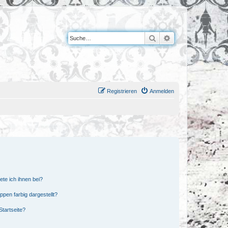
Suche
Erweiterte Suche
Registrieren
Anmelden
ete ich ihnen bei?
en farbig dargestellt?
tartseite?