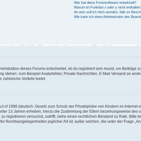
Wer hat diese Forensoftware entwickelt?
Warum ist Funktion x oder y nicht enthalten
An wen soll ich mich wenden, falls es Besc
Wie kann ich einen Administrator des Board
istration dieses Forums entscheidet, ob du registriert sein musst, um Beiträge zu s
ung stehen: zum Beispiel Avatarbilder, Private Nachrichten, E-Mail-Versand an ander
 zahlreiche Vorteile bietet.
t of 1998 (deutsch: Gesetz zum Schutz der Privatsphäre von Kindern im Internet vo
unter 13 Jahren erheben, hierzu die Zustimmung der Eltern beziehungsweise des o
h zu registrieren versuchst, zutrifft, ziehe einen rechtlichen Beistand zu Rate. Bit
für Rechtsangelegenheiten jeglicher Art ist; außer solchen, die unter der Frage „
.