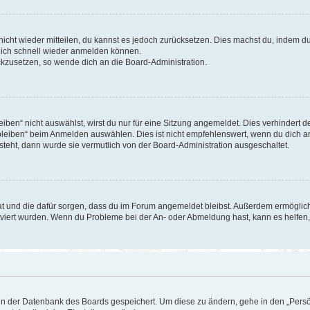
 nicht wieder mitteilen, du kannst es jedoch zurücksetzen. Dies machst du, indem 
 dich schnell wieder anmelden können.
ückzusetzen, so wende dich an die Board-Administration.
en“ nicht auswählst, wirst du nur für eine Sitzung angemeldet. Dies verhindert 
leiben“ beim Anmelden auswählen. Dies ist nicht empfehlenswert, wenn du dich an
 steht, dann wurde sie vermutlich von der Board-Administration ausgeschaltet.
 hat und die dafür sorgen, dass du im Forum angemeldet bleibst. Außerdem ermögli
tiviert wurden. Wenn du Probleme bei der An- oder Abmeldung hast, kann es helfen
n in der Datenbank des Boards gespeichert. Um diese zu ändern, gehe in den „Persö