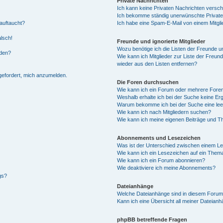
Private Nachrichten
Ich kann keine Privaten Nachrichten versch
Ich bekomme ständig unerwünschte Private
auftaucht?
Ich habe eine Spam-E-Mail von einem Mitgli
alsch!
Freunde und ignorierte Mitglieder
Wozu benötige ich die Listen der Freunde un
rden?
Wie kann ich Mitglieder zur Liste der Freund
wieder aus den Listen entfernen?
fgefordert, mich anzumelden.
Die Foren durchsuchen
Wie kann ich ein Forum oder mehrere For
Weshalb erhalte ich bei der Suche keine Er
Warum bekomme ich bei der Suche eine lee
Wie kann ich nach Mitgliedern suchen?
Wie kann ich meine eigenen Beiträge und T
Abonnements und Lesezeichen
Was ist der Unterschied zwischen einem L
Wie kann ich ein Lesezeichen auf ein Them
Wie kann ich ein Forum abonnieren?
Wie deaktiviere ich meine Abonnements?
gs?
Dateianhänge
Welche Dateianhänge sind in diesem Forum
Kann ich eine Übersicht all meiner Dateian
phpBB betreffende Fragen