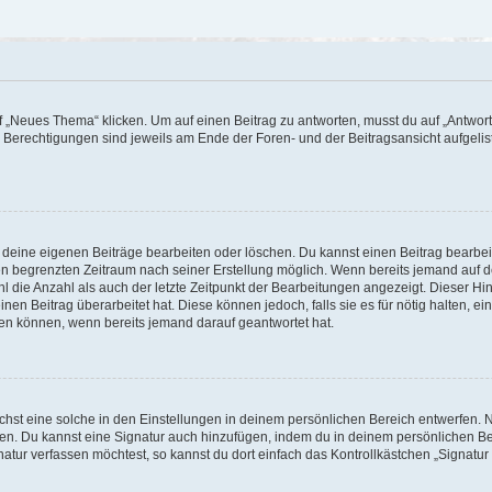
„Neues Thema“ klicken. Um auf einen Beitrag zu antworten, musst du auf „Antworte
e Berechtigungen sind jeweils am Ende der Foren- und der Beitragsansicht aufgeliste
r deine eigenen Beiträge bearbeiten oder löschen. Du kannst einen Beitrag bearbe
inen begrenzten Zeitraum nach seiner Erstellung möglich. Wenn bereits jemand auf de
 die Anzahl als auch der letzte Zeitpunkt der Bearbeitungen angezeigt. Dieser Hi
en Beitrag überarbeitet hat. Diese können jedoch, falls sie es für nötig halten, ei
hen können, wenn bereits jemand darauf geantwortet hat.
st eine solche in den Einstellungen in deinem persönlichen Bereich entwerfen. Na
eren. Du kannst eine Signatur auch hinzufügen, indem du in deinem persönlichen 
atur verfassen möchtest, so kannst du dort einfach das Kontrollkästchen „Signatu