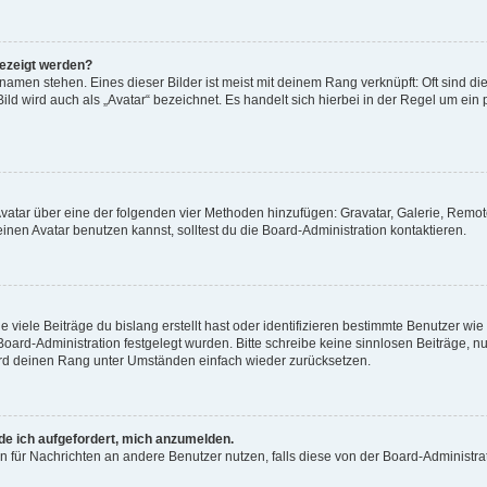
gezeigt werden?
amen stehen. Eines dieser Bilder ist meist mit deinem Rang verknüpft: Oft sind di
ld wird auch als „Avatar“ bezeichnet. Es handelt sich hierbei in der Regel um ein
 Avatar über eine der folgenden vier Methoden hinzufügen: Gravatar, Galerie, Rem
en Avatar benutzen kannst, solltest du die Board-Administration kontaktieren.
viele Beiträge du bislang erstellt hast oder identifizieren bestimmte Benutzer w
 Board-Administration festgelegt wurden. Bitte schreibe keine sinnlosen Beiträge
wird deinen Rang unter Umständen einfach wieder zurücksetzen.
rde ich aufgefordert, mich anzumelden.
ion für Nachrichten an andere Benutzer nutzen, falls diese von der Board-Administ