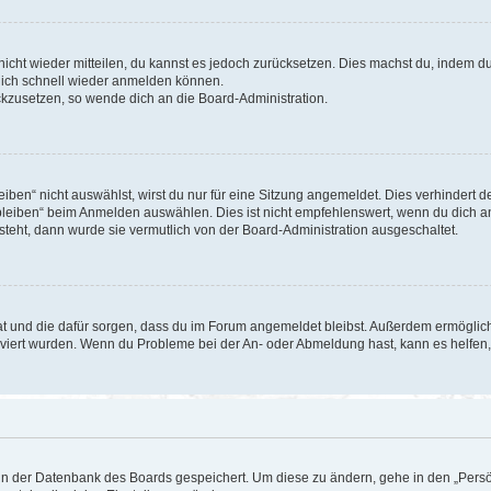
 nicht wieder mitteilen, du kannst es jedoch zurücksetzen. Dies machst du, indem 
 dich schnell wieder anmelden können.
ückzusetzen, so wende dich an die Board-Administration.
en“ nicht auswählst, wirst du nur für eine Sitzung angemeldet. Dies verhindert 
leiben“ beim Anmelden auswählen. Dies ist nicht empfehlenswert, wenn du dich an
 steht, dann wurde sie vermutlich von der Board-Administration ausgeschaltet.
 hat und die dafür sorgen, dass du im Forum angemeldet bleibst. Außerdem ermögli
tiviert wurden. Wenn du Probleme bei der An- oder Abmeldung hast, kann es helfen
n in der Datenbank des Boards gespeichert. Um diese zu ändern, gehe in den „Persö