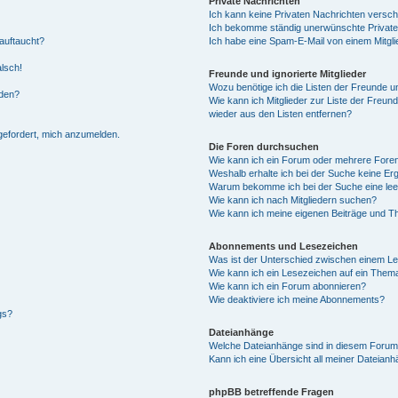
Private Nachrichten
Ich kann keine Privaten Nachrichten versch
Ich bekomme ständig unerwünschte Private
auftaucht?
Ich habe eine Spam-E-Mail von einem Mitgli
alsch!
Freunde und ignorierte Mitglieder
Wozu benötige ich die Listen der Freunde un
rden?
Wie kann ich Mitglieder zur Liste der Freund
wieder aus den Listen entfernen?
fgefordert, mich anzumelden.
Die Foren durchsuchen
Wie kann ich ein Forum oder mehrere For
Weshalb erhalte ich bei der Suche keine Er
Warum bekomme ich bei der Suche eine lee
Wie kann ich nach Mitgliedern suchen?
Wie kann ich meine eigenen Beiträge und T
Abonnements und Lesezeichen
Was ist der Unterschied zwischen einem L
Wie kann ich ein Lesezeichen auf ein Them
Wie kann ich ein Forum abonnieren?
Wie deaktiviere ich meine Abonnements?
gs?
Dateianhänge
Welche Dateianhänge sind in diesem Forum
Kann ich eine Übersicht all meiner Dateian
phpBB betreffende Fragen