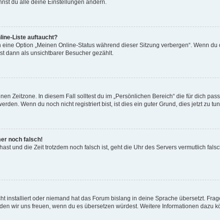
nst du alle deine Einstellungen ändern.
ine-Liste auftaucht?
n eine Option „Meinen Online-Status während dieser Sitzung verbergen“. Wenn du d
st dann als unsichtbarer Besucher gezählt.
en Zeitzone. In diesem Fall solltest du im „Persönlichen Bereich“ die für dich passe
den. Wenn du noch nicht registriert bist, ist dies ein guter Grund, dies jetzt zu tun
mer noch falsch!
t hast und die Zeit trotzdem noch falsch ist, geht die Uhr des Servers vermutlich fal
t installiert oder niemand hat das Forum bislang in deine Sprache übersetzt. Frag
, würden wir uns freuen, wenn du es übersetzen würdest. Weitere Informationen dazu