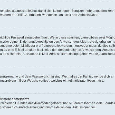
g komplett ausgeschaltet hat, damit sich keine neuen Benutzer mehr anmelden könn
 wurden. Um Hilfe zu erhalten, wende dich an die Board-Administration.
 richtige Passwort eingegeben hast. Wenn diese stimmen, dann gibt es zwei Mögl
tern oder deiner Erziehungsberechtigten den Anweisungen folgen, die du erhalten ha
u angemeldeten Mitglieder erst freigeschaltet werden – entweder musst du dies selbs
. Wenn du eine E-Mail erhalten hast, folge den dort enthaltenen Anweisungen. Ansons
 dir sicher bist, dass deine E-Mail-Adresse korrekt eingegeben wurde, dann kontak
Benutzername und dein Passwort richtig sind. Wenn dies der Fall ist, wende dich a
ionsproblem mit der Website vorliegt, welches ein Administrator lösen muss.
icht mehr anmelden?!
erschieden Gründen deaktiviert oder gelöscht hat. Außerdem löschen viele Boards r
triere dich einfach erneut und nimm aktiv an den Diskussionen teil!