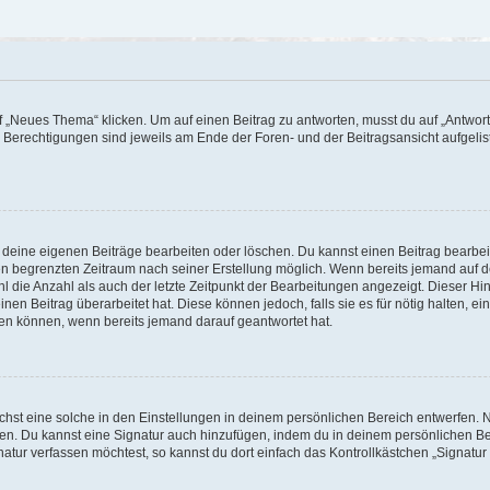
„Neues Thema“ klicken. Um auf einen Beitrag zu antworten, musst du auf „Antworte
e Berechtigungen sind jeweils am Ende der Foren- und der Beitragsansicht aufgeliste
r deine eigenen Beiträge bearbeiten oder löschen. Du kannst einen Beitrag bearbe
inen begrenzten Zeitraum nach seiner Erstellung möglich. Wenn bereits jemand auf de
 die Anzahl als auch der letzte Zeitpunkt der Bearbeitungen angezeigt. Dieser Hi
en Beitrag überarbeitet hat. Diese können jedoch, falls sie es für nötig halten, ei
hen können, wenn bereits jemand darauf geantwortet hat.
st eine solche in den Einstellungen in deinem persönlichen Bereich entwerfen. Na
eren. Du kannst eine Signatur auch hinzufügen, indem du in deinem persönlichen 
atur verfassen möchtest, so kannst du dort einfach das Kontrollkästchen „Signatu