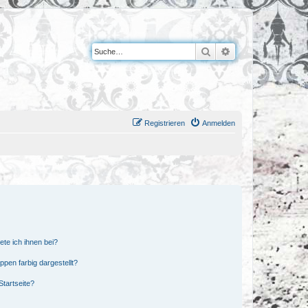
Suche
Erweiterte Suche
Registrieren
Anmelden
ete ich ihnen bei?
en farbig dargestellt?
tartseite?