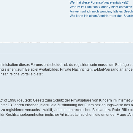
Wer hat diese Forensoftware entwickelt?
Warum ist Funktion x oder y nicht enthalten
An wen soll ich mich wenden, falls es Besc
Wie kann ich einen Administrator des Board
istration dieses Forums entscheidet, ob du registriert sein musst, um Beiträge zu s
ung stehen: zum Beispiel Avatarbilder, Private Nachrichten, E-Mail-Versand an ander
 zahlreiche Vorteile bietet.
t of 1998 (deutsch: Gesetz zum Schutz der Privatsphäre von Kindern im Internet vo
unter 13 Jahren erheben, hierzu die Zustimmung der Eltern beziehungsweise des o
h zu registrieren versuchst, zutrifft, ziehe einen rechtlichen Beistand zu Rate. Bit
für Rechtsangelegenheiten jeglicher Art ist; außer solchen, die unter der Frage „
.