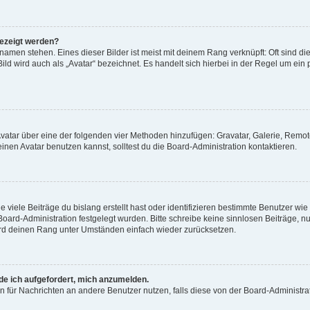
gezeigt werden?
amen stehen. Eines dieser Bilder ist meist mit deinem Rang verknüpft: Oft sind di
ld wird auch als „Avatar“ bezeichnet. Es handelt sich hierbei in der Regel um ein
 Avatar über eine der folgenden vier Methoden hinzufügen: Gravatar, Galerie, Rem
en Avatar benutzen kannst, solltest du die Board-Administration kontaktieren.
viele Beiträge du bislang erstellt hast oder identifizieren bestimmte Benutzer w
 Board-Administration festgelegt wurden. Bitte schreibe keine sinnlosen Beiträge
wird deinen Rang unter Umständen einfach wieder zurücksetzen.
rde ich aufgefordert, mich anzumelden.
ion für Nachrichten an andere Benutzer nutzen, falls diese von der Board-Administ