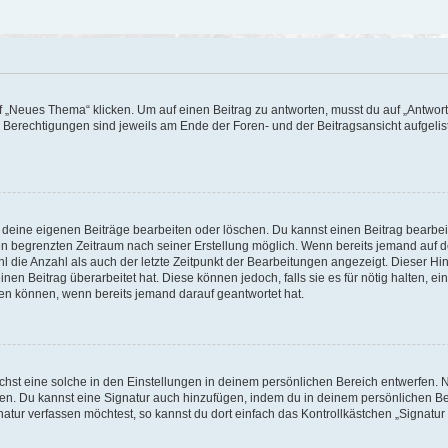
„Neues Thema“ klicken. Um auf einen Beitrag zu antworten, musst du auf „Antworte
e Berechtigungen sind jeweils am Ende der Foren- und der Beitragsansicht aufgeliste
r deine eigenen Beiträge bearbeiten oder löschen. Du kannst einen Beitrag bearbe
inen begrenzten Zeitraum nach seiner Erstellung möglich. Wenn bereits jemand auf de
 die Anzahl als auch der letzte Zeitpunkt der Bearbeitungen angezeigt. Dieser Hi
en Beitrag überarbeitet hat. Diese können jedoch, falls sie es für nötig halten, ei
hen können, wenn bereits jemand darauf geantwortet hat.
st eine solche in den Einstellungen in deinem persönlichen Bereich entwerfen. Na
eren. Du kannst eine Signatur auch hinzufügen, indem du in deinem persönlichen 
atur verfassen möchtest, so kannst du dort einfach das Kontrollkästchen „Signatu