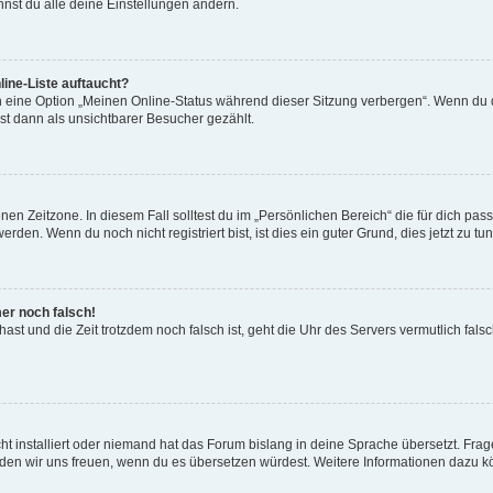
nst du alle deine Einstellungen ändern.
ine-Liste auftaucht?
n eine Option „Meinen Online-Status während dieser Sitzung verbergen“. Wenn du d
st dann als unsichtbarer Besucher gezählt.
en Zeitzone. In diesem Fall solltest du im „Persönlichen Bereich“ die für dich passe
den. Wenn du noch nicht registriert bist, ist dies ein guter Grund, dies jetzt zu tun
mer noch falsch!
t hast und die Zeit trotzdem noch falsch ist, geht die Uhr des Servers vermutlich fal
t installiert oder niemand hat das Forum bislang in deine Sprache übersetzt. Frag
, würden wir uns freuen, wenn du es übersetzen würdest. Weitere Informationen dazu