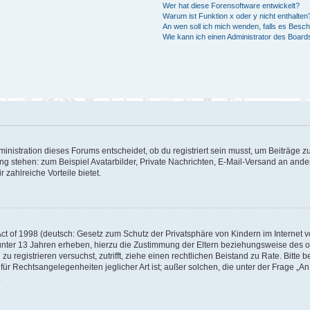
Wer hat diese Forensoftware entwickelt?
Warum ist Funktion x oder y nicht enthalten
An wen soll ich mich wenden, falls es Besc
Wie kann ich einen Administrator des Board
istration dieses Forums entscheidet, ob du registriert sein musst, um Beiträge zu s
ung stehen: zum Beispiel Avatarbilder, Private Nachrichten, E-Mail-Versand an ander
 zahlreiche Vorteile bietet.
t of 1998 (deutsch: Gesetz zum Schutz der Privatsphäre von Kindern im Internet vo
unter 13 Jahren erheben, hierzu die Zustimmung der Eltern beziehungsweise des o
h zu registrieren versuchst, zutrifft, ziehe einen rechtlichen Beistand zu Rate. Bit
für Rechtsangelegenheiten jeglicher Art ist; außer solchen, die unter der Frage „
.