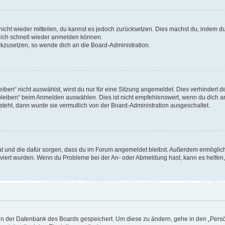
 nicht wieder mitteilen, du kannst es jedoch zurücksetzen. Dies machst du, indem 
 dich schnell wieder anmelden können.
ückzusetzen, so wende dich an die Board-Administration.
en“ nicht auswählst, wirst du nur für eine Sitzung angemeldet. Dies verhindert 
leiben“ beim Anmelden auswählen. Dies ist nicht empfehlenswert, wenn du dich an
 steht, dann wurde sie vermutlich von der Board-Administration ausgeschaltet.
 hat und die dafür sorgen, dass du im Forum angemeldet bleibst. Außerdem ermögli
tiviert wurden. Wenn du Probleme bei der An- oder Abmeldung hast, kann es helfen
n in der Datenbank des Boards gespeichert. Um diese zu ändern, gehe in den „Persö