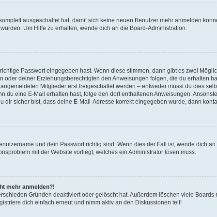
g komplett ausgeschaltet hat, damit sich keine neuen Benutzer mehr anmelden könn
 wurden. Um Hilfe zu erhalten, wende dich an die Board-Administration.
 richtige Passwort eingegeben hast. Wenn diese stimmen, dann gibt es zwei Mögl
tern oder deiner Erziehungsberechtigten den Anweisungen folgen, die du erhalten ha
u angemeldeten Mitglieder erst freigeschaltet werden – entweder musst du dies selbs
. Wenn du eine E-Mail erhalten hast, folge den dort enthaltenen Anweisungen. Ansons
 dir sicher bist, dass deine E-Mail-Adresse korrekt eingegeben wurde, dann kontak
Benutzername und dein Passwort richtig sind. Wenn dies der Fall ist, wende dich a
ionsproblem mit der Website vorliegt, welches ein Administrator lösen muss.
icht mehr anmelden?!
erschieden Gründen deaktiviert oder gelöscht hat. Außerdem löschen viele Boards r
triere dich einfach erneut und nimm aktiv an den Diskussionen teil!