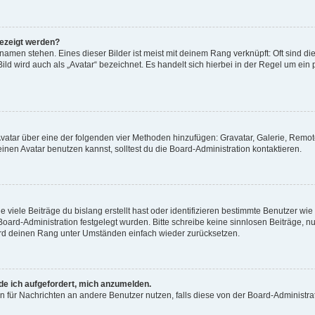
gezeigt werden?
amen stehen. Eines dieser Bilder ist meist mit deinem Rang verknüpft: Oft sind di
ld wird auch als „Avatar“ bezeichnet. Es handelt sich hierbei in der Regel um ein
 Avatar über eine der folgenden vier Methoden hinzufügen: Gravatar, Galerie, Rem
en Avatar benutzen kannst, solltest du die Board-Administration kontaktieren.
viele Beiträge du bislang erstellt hast oder identifizieren bestimmte Benutzer w
 Board-Administration festgelegt wurden. Bitte schreibe keine sinnlosen Beiträge
wird deinen Rang unter Umständen einfach wieder zurücksetzen.
rde ich aufgefordert, mich anzumelden.
ion für Nachrichten an andere Benutzer nutzen, falls diese von der Board-Administ