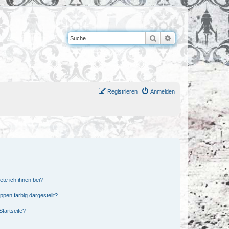
Suche
Erweiterte Suche
Registrieren
Anmelden
ete ich ihnen bei?
en farbig dargestellt?
tartseite?