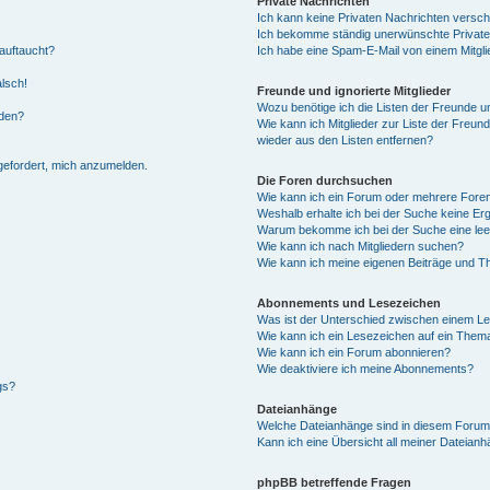
Private Nachrichten
Ich kann keine Privaten Nachrichten versch
Ich bekomme ständig unerwünschte Private
auftaucht?
Ich habe eine Spam-E-Mail von einem Mitgli
alsch!
Freunde und ignorierte Mitglieder
Wozu benötige ich die Listen der Freunde un
rden?
Wie kann ich Mitglieder zur Liste der Freund
wieder aus den Listen entfernen?
fgefordert, mich anzumelden.
Die Foren durchsuchen
Wie kann ich ein Forum oder mehrere For
Weshalb erhalte ich bei der Suche keine Er
Warum bekomme ich bei der Suche eine lee
Wie kann ich nach Mitgliedern suchen?
Wie kann ich meine eigenen Beiträge und T
Abonnements und Lesezeichen
Was ist der Unterschied zwischen einem L
Wie kann ich ein Lesezeichen auf ein Them
Wie kann ich ein Forum abonnieren?
Wie deaktiviere ich meine Abonnements?
gs?
Dateianhänge
Welche Dateianhänge sind in diesem Forum
Kann ich eine Übersicht all meiner Dateian
phpBB betreffende Fragen