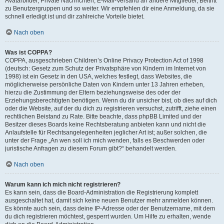
Avatarbilder, Private Nachrichten, E-Mail-Versand an andere Mitglieder, Beitritt
zu Benutzergruppen und so weiter. Wir empfehlen dir eine Anmeldung, da sie
schnell erledigt ist und dir zahlreiche Vorteile bietet.
Nach oben
Was ist COPPA?
COPPA, ausgeschrieben Children’s Online Privacy Protection Act of 1998
(deutsch: Gesetz zum Schutz der Privatsphäre von Kindern im Internet von
1998) ist ein Gesetz in den USA, welches festlegt, dass Websites, die
möglicherweise persönliche Daten von Kindern unter 13 Jahren erheben,
hierzu die Zustimmung der Eltern beziehungsweise des oder der
Erziehungsberechtigten benötigen. Wenn du dir unsicher bist, ob dies auf dich
oder die Website, auf der du dich zu registrieren versuchst, zutrifft, ziehe einen
rechtlichen Beistand zu Rate. Bitte beachte, dass phpBB Limited und der
Besitzer dieses Boards keine Rechtsberatung anbieten kann und nicht die
Anlaufstelle für Rechtsangelegenheiten jeglicher Art ist; außer solchen, die
unter der Frage „An wen soll ich mich wenden, falls es Beschwerden oder
juristische Anfragen zu diesem Forum gibt?“ behandelt werden.
Nach oben
Warum kann ich mich nicht registrieren?
Es kann sein, dass die Board-Administration die Registrierung komplett
ausgeschaltet hat, damit sich keine neuen Benutzer mehr anmelden können.
Es könnte auch sein, dass deine IP-Adresse oder der Benutzername, mit dem
du dich registrieren möchtest, gesperrt wurden. Um Hilfe zu erhalten, wende