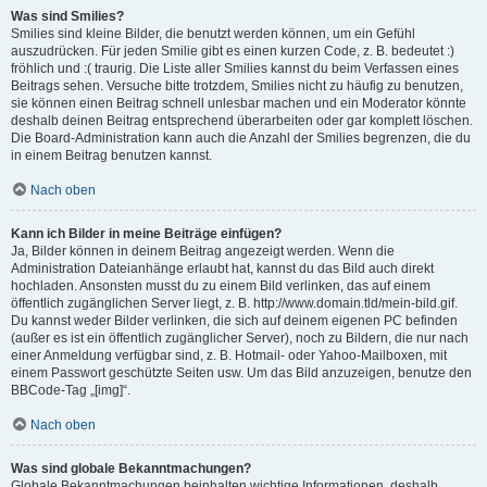
Was sind Smilies?
Smilies sind kleine Bilder, die benutzt werden können, um ein Gefühl
auszudrücken. Für jeden Smilie gibt es einen kurzen Code, z. B. bedeutet :)
fröhlich und :( traurig. Die Liste aller Smilies kannst du beim Verfassen eines
Beitrags sehen. Versuche bitte trotzdem, Smilies nicht zu häufig zu benutzen,
sie können einen Beitrag schnell unlesbar machen und ein Moderator könnte
deshalb deinen Beitrag entsprechend überarbeiten oder gar komplett löschen.
Die Board-Administration kann auch die Anzahl der Smilies begrenzen, die du
in einem Beitrag benutzen kannst.
Nach oben
Kann ich Bilder in meine Beiträge einfügen?
Ja, Bilder können in deinem Beitrag angezeigt werden. Wenn die
Administration Dateianhänge erlaubt hat, kannst du das Bild auch direkt
hochladen. Ansonsten musst du zu einem Bild verlinken, das auf einem
öffentlich zugänglichen Server liegt, z. B. http://www.domain.tld/mein-bild.gif.
Du kannst weder Bilder verlinken, die sich auf deinem eigenen PC befinden
(außer es ist ein öffentlich zugänglicher Server), noch zu Bildern, die nur nach
einer Anmeldung verfügbar sind, z. B. Hotmail- oder Yahoo-Mailboxen, mit
einem Passwort geschützte Seiten usw. Um das Bild anzuzeigen, benutze den
BBCode-Tag „[img]“.
Nach oben
Was sind globale Bekanntmachungen?
Globale Bekanntmachungen beinhalten wichtige Informationen, deshalb