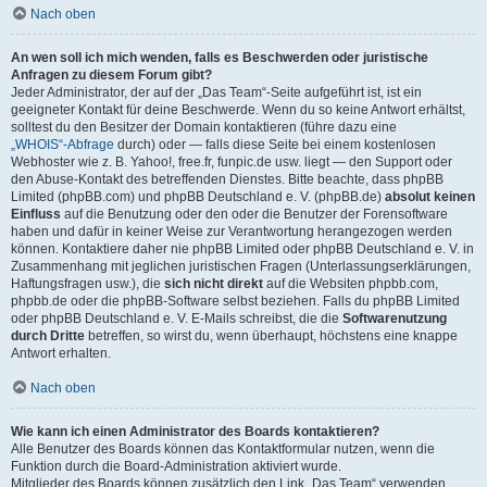
Nach oben
An wen soll ich mich wenden, falls es Beschwerden oder juristische
Anfragen zu diesem Forum gibt?
Jeder Administrator, der auf der „Das Team“-Seite aufgeführt ist, ist ein
geeigneter Kontakt für deine Beschwerde. Wenn du so keine Antwort erhältst,
solltest du den Besitzer der Domain kontaktieren (führe dazu eine
„WHOIS“-Abfrage
durch) oder — falls diese Seite bei einem kostenlosen
Webhoster wie z. B. Yahoo!, free.fr, funpic.de usw. liegt — den Support oder
den Abuse-Kontakt des betreffenden Dienstes. Bitte beachte, dass phpBB
Limited (phpBB.com) und phpBB Deutschland e. V. (phpBB.de)
absolut keinen
Einfluss
auf die Benutzung oder den oder die Benutzer der Forensoftware
haben und dafür in keiner Weise zur Verantwortung herangezogen werden
können. Kontaktiere daher nie phpBB Limited oder phpBB Deutschland e. V. in
Zusammenhang mit jeglichen juristischen Fragen (Unterlassungserklärungen,
Haftungsfragen usw.), die
sich nicht direkt
auf die Websiten phpbb.com,
phpbb.de oder die phpBB-Software selbst beziehen. Falls du phpBB Limited
oder phpBB Deutschland e. V. E-Mails schreibst, die die
Softwarenutzung
durch Dritte
betreffen, so wirst du, wenn überhaupt, höchstens eine knappe
Antwort erhalten.
Nach oben
Wie kann ich einen Administrator des Boards kontaktieren?
Alle Benutzer des Boards können das Kontaktformular nutzen, wenn die
Funktion durch die Board-Administration aktiviert wurde.
Mitglieder des Boards können zusätzlich den Link „Das Team“ verwenden.