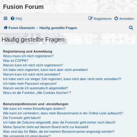
Fusion Forum
FAQ
Registrieren
Anmelden
S
Foren-Übersicht
Häufig gestellte Fragen
u
Häufig gestellte Fragen
c
h
Registrierung und Anmeldung
Wozu muss ich mich registrieren?
e
Was ist COPPA?
Warum kann ich mich nicht registrieren?
Ich habe mich registriert, kann mich aber nicht anmelden!
Warum kann ich mich nicht anmelden?
Ich habe mich vor einiger Zeit registriert, kann mich aber nicht mehr anmelden?!
Ich habe mein Passwort vergessen!
Warum werde ich automatisch abgemeldet?
Wozu ist die Funktion „Alle Cookies löschen“?
Benutzerpräferenzen und -einstellungen
Wie kann ich meine Einstellungen ändern?
Wie kann ich verhindern, dass mein Benutzername in der Online-Liste auftaucht?
Die Forenuhr geht falsch!
Ich habe die Zeitzone eingestellt, aber die Forenuhr geht immer noch falsch!
Meine Sprache steht auf diesem Board nicht zur Auswahl!
Was sind das für Bilder, die bei meinem Benutzernamen angezeigt werden?
Wie verwende ich einen Avatar?