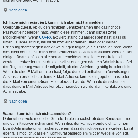
dich an die Board-Administration.
Nach oben
Ich habe mich registriert, kann mich aber nicht anmelden!
Überprüfe zuerst, ob du den richtigen Benutzernamen und das richtige
Passwort eingegeben hast. Wenn diese stimmen, dann gibt es zwei
Möglichkeiten. Wenn
COPPA
aktiviert ist und du angegeben hast, dass du
unter 13 Jahre alt bist, musst du bzw. einer deiner Eltern oder deiner
Erziehungsberechtigten den Anweisungen folgen, die du erhalten hast. Wenn
dies nicht der Fall ist, muss dein Benutzerkonto vielleicht aktiviert werden. Bei
einigen Boards müssen alle neu angemeldeten Mitglieder erst freigeschaltet
werden – entweder musst du dies selbst erledigen oder ein Administrator. Bei
der Registrierung wurde dir mitgeteilt, ob eine Aktivierung nötig ist oder nicht.
Wenn du eine E-Mail erhalten hast, folge den dort enthaltenen Anweisungen.
Ansonsten prüfe, ob du deine E-Mail-Adresse korrekt eingegeben hast oder
die E-Mail von einem Spam-Filter blockiert wurde. Wenn du dir sicher bist,
dass deine E-Mail-Adresse korrekt eingegeben wurde, dann kontaktiere einen
Administrator.
Nach oben
Warum kann ich mich nicht anmelden?
Dafür gibt es viele mögliche Gründe. Prüfe zunächst, ob dein Benutzername
und dein Passwort richtig sind. Wenn dies der Fall ist, wende dich an einen
Board-Administrator, um sicherzugehen, dass du nicht gesperrt wurdest. Es ist
ebenfalls möglich, dass ein Konfigurationsproblem mit der Website vorliegt,