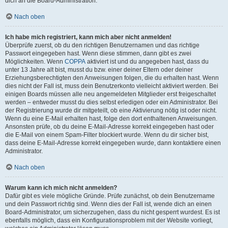
dich an die Board-Administration.
Nach oben
Ich habe mich registriert, kann mich aber nicht anmelden!
Überprüfe zuerst, ob du den richtigen Benutzernamen und das richtige
Passwort eingegeben hast. Wenn diese stimmen, dann gibt es zwei
Möglichkeiten. Wenn
COPPA
aktiviert ist und du angegeben hast, dass du
unter 13 Jahre alt bist, musst du bzw. einer deiner Eltern oder deiner
Erziehungsberechtigten den Anweisungen folgen, die du erhalten hast. Wenn
dies nicht der Fall ist, muss dein Benutzerkonto vielleicht aktiviert werden. Bei
einigen Boards müssen alle neu angemeldeten Mitglieder erst freigeschaltet
werden – entweder musst du dies selbst erledigen oder ein Administrator. Bei
der Registrierung wurde dir mitgeteilt, ob eine Aktivierung nötig ist oder nicht.
Wenn du eine E-Mail erhalten hast, folge den dort enthaltenen Anweisungen.
Ansonsten prüfe, ob du deine E-Mail-Adresse korrekt eingegeben hast oder
die E-Mail von einem Spam-Filter blockiert wurde. Wenn du dir sicher bist,
dass deine E-Mail-Adresse korrekt eingegeben wurde, dann kontaktiere einen
Administrator.
Nach oben
Warum kann ich mich nicht anmelden?
Dafür gibt es viele mögliche Gründe. Prüfe zunächst, ob dein Benutzername
und dein Passwort richtig sind. Wenn dies der Fall ist, wende dich an einen
Board-Administrator, um sicherzugehen, dass du nicht gesperrt wurdest. Es ist
ebenfalls möglich, dass ein Konfigurationsproblem mit der Website vorliegt,