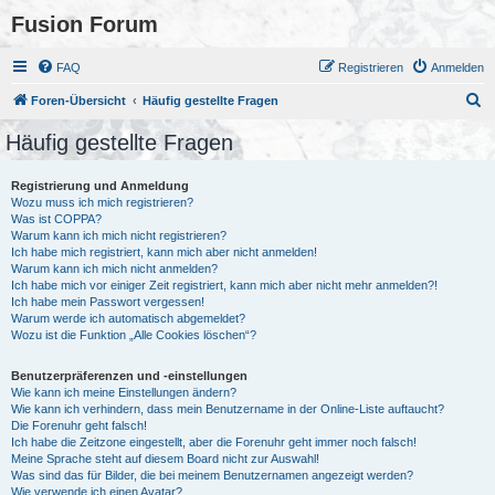
Fusion Forum
FAQ
Registrieren
Anmelden
S
Foren-Übersicht
Häufig gestellte Fragen
u
Häufig gestellte Fragen
c
h
Registrierung und Anmeldung
Wozu muss ich mich registrieren?
e
Was ist COPPA?
Warum kann ich mich nicht registrieren?
Ich habe mich registriert, kann mich aber nicht anmelden!
Warum kann ich mich nicht anmelden?
Ich habe mich vor einiger Zeit registriert, kann mich aber nicht mehr anmelden?!
Ich habe mein Passwort vergessen!
Warum werde ich automatisch abgemeldet?
Wozu ist die Funktion „Alle Cookies löschen“?
Benutzerpräferenzen und -einstellungen
Wie kann ich meine Einstellungen ändern?
Wie kann ich verhindern, dass mein Benutzername in der Online-Liste auftaucht?
Die Forenuhr geht falsch!
Ich habe die Zeitzone eingestellt, aber die Forenuhr geht immer noch falsch!
Meine Sprache steht auf diesem Board nicht zur Auswahl!
Was sind das für Bilder, die bei meinem Benutzernamen angezeigt werden?
Wie verwende ich einen Avatar?