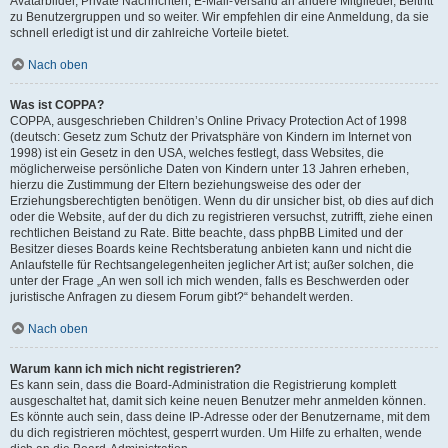
Avatarbilder, Private Nachrichten, E-Mail-Versand an andere Mitglieder, Beitritt
zu Benutzergruppen und so weiter. Wir empfehlen dir eine Anmeldung, da sie
schnell erledigt ist und dir zahlreiche Vorteile bietet.
Nach oben
Was ist COPPA?
COPPA, ausgeschrieben Children’s Online Privacy Protection Act of 1998
(deutsch: Gesetz zum Schutz der Privatsphäre von Kindern im Internet von
1998) ist ein Gesetz in den USA, welches festlegt, dass Websites, die
möglicherweise persönliche Daten von Kindern unter 13 Jahren erheben,
hierzu die Zustimmung der Eltern beziehungsweise des oder der
Erziehungsberechtigten benötigen. Wenn du dir unsicher bist, ob dies auf dich
oder die Website, auf der du dich zu registrieren versuchst, zutrifft, ziehe einen
rechtlichen Beistand zu Rate. Bitte beachte, dass phpBB Limited und der
Besitzer dieses Boards keine Rechtsberatung anbieten kann und nicht die
Anlaufstelle für Rechtsangelegenheiten jeglicher Art ist; außer solchen, die
unter der Frage „An wen soll ich mich wenden, falls es Beschwerden oder
juristische Anfragen zu diesem Forum gibt?“ behandelt werden.
Nach oben
Warum kann ich mich nicht registrieren?
Es kann sein, dass die Board-Administration die Registrierung komplett
ausgeschaltet hat, damit sich keine neuen Benutzer mehr anmelden können.
Es könnte auch sein, dass deine IP-Adresse oder der Benutzername, mit dem
du dich registrieren möchtest, gesperrt wurden. Um Hilfe zu erhalten, wende