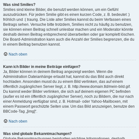
Was sind Smilies?
Smilies sind kleine Bilder, die benutzt werden können, um ein Gefühl
auszudrücken. Für jeden Smilie gibt es einen kurzen Code, z. B. bedeutet :)
fröhlich und :( traurig. Die Liste aller Smilies kannst du beim Verfassen eines
Beitrags sehen. Versuche bitte trotzdem, Smilies nicht zu häufig zu benutzen,
sie können einen Beitrag schnell unlesbar machen und ein Moderator könnte
deshalb deinen Beitrag entsprechend überarbeiten oder gar komplett löschen.
Die Board-Administration kann auch die Anzahl der Smilies begrenzen, die du
in einem Beitrag benutzen kannst.
Nach oben
Kann ich Bilder in meine Beiträge einfügen?
Ja, Bilder können in deinem Beitrag angezeigt werden. Wenn die
Administration Dateianhänge erlaubt hat, kannst du das Bild auch direkt
hochladen. Ansonsten musst du zu einem Bild verlinken, das auf einem
öffentlich zugänglichen Server liegt, z. B. http://www.domain.tld/mein-bild.gif.
Du kannst weder Bilder verlinken, die sich auf deinem eigenen PC befinden
(außer es ist ein öffentlich zugänglicher Server), noch zu Bildern, die nur nach
einer Anmeldung verfügbar sind, z. B. Hotmail- oder Yahoo-Mailboxen, mit
einem Passwort geschützte Seiten usw. Um das Bild anzuzeigen, benutze den
BBCode-Tag „[img]“.
Nach oben
Was sind globale Bekanntmachungen?
Globale Bekanntmachungen beinhalten wichtige Informationen, deshalb