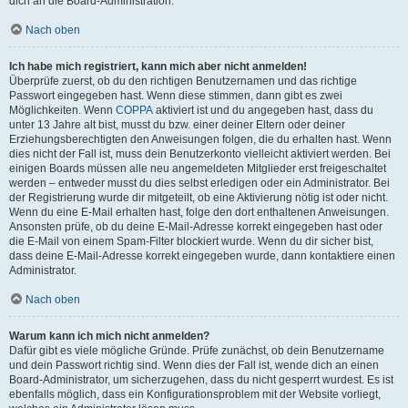
dich an die Board-Administration.
Nach oben
Ich habe mich registriert, kann mich aber nicht anmelden!
Überprüfe zuerst, ob du den richtigen Benutzernamen und das richtige
Passwort eingegeben hast. Wenn diese stimmen, dann gibt es zwei
Möglichkeiten. Wenn
COPPA
aktiviert ist und du angegeben hast, dass du
unter 13 Jahre alt bist, musst du bzw. einer deiner Eltern oder deiner
Erziehungsberechtigten den Anweisungen folgen, die du erhalten hast. Wenn
dies nicht der Fall ist, muss dein Benutzerkonto vielleicht aktiviert werden. Bei
einigen Boards müssen alle neu angemeldeten Mitglieder erst freigeschaltet
werden – entweder musst du dies selbst erledigen oder ein Administrator. Bei
der Registrierung wurde dir mitgeteilt, ob eine Aktivierung nötig ist oder nicht.
Wenn du eine E-Mail erhalten hast, folge den dort enthaltenen Anweisungen.
Ansonsten prüfe, ob du deine E-Mail-Adresse korrekt eingegeben hast oder
die E-Mail von einem Spam-Filter blockiert wurde. Wenn du dir sicher bist,
dass deine E-Mail-Adresse korrekt eingegeben wurde, dann kontaktiere einen
Administrator.
Nach oben
Warum kann ich mich nicht anmelden?
Dafür gibt es viele mögliche Gründe. Prüfe zunächst, ob dein Benutzername
und dein Passwort richtig sind. Wenn dies der Fall ist, wende dich an einen
Board-Administrator, um sicherzugehen, dass du nicht gesperrt wurdest. Es ist
ebenfalls möglich, dass ein Konfigurationsproblem mit der Website vorliegt,