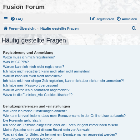
Fusion Forum
FAQ
Registrieren
Anmelden
S
Foren-Übersicht
Häufig gestellte Fragen
u
Häufig gestellte Fragen
c
h
Registrierung und Anmeldung
Wozu muss ich mich registrieren?
e
Was ist COPPA?
Warum kann ich mich nicht registrieren?
Ich habe mich registriert, kann mich aber nicht anmelden!
Warum kann ich mich nicht anmelden?
Ich habe mich vor einiger Zeit registriert, kann mich aber nicht mehr anmelden?!
Ich habe mein Passwort vergessen!
Warum werde ich automatisch abgemeldet?
Wozu ist die Funktion „Alle Cookies löschen“?
Benutzerpräferenzen und -einstellungen
Wie kann ich meine Einstellungen ändern?
Wie kann ich verhindern, dass mein Benutzername in der Online-Liste auftaucht?
Die Forenuhr geht falsch!
Ich habe die Zeitzone eingestellt, aber die Forenuhr geht immer noch falsch!
Meine Sprache steht auf diesem Board nicht zur Auswahl!
Was sind das für Bilder, die bei meinem Benutzernamen angezeigt werden?
Wie verwende ich einen Avatar?