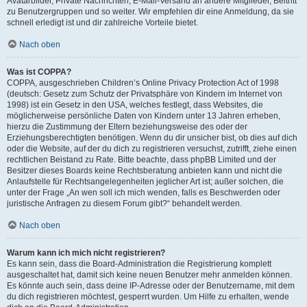
Avatarbilder, Private Nachrichten, E-Mail-Versand an andere Mitglieder, Beitritt
zu Benutzergruppen und so weiter. Wir empfehlen dir eine Anmeldung, da sie
schnell erledigt ist und dir zahlreiche Vorteile bietet.
Nach oben
Was ist COPPA?
COPPA, ausgeschrieben Children’s Online Privacy Protection Act of 1998
(deutsch: Gesetz zum Schutz der Privatsphäre von Kindern im Internet von
1998) ist ein Gesetz in den USA, welches festlegt, dass Websites, die
möglicherweise persönliche Daten von Kindern unter 13 Jahren erheben,
hierzu die Zustimmung der Eltern beziehungsweise des oder der
Erziehungsberechtigten benötigen. Wenn du dir unsicher bist, ob dies auf dich
oder die Website, auf der du dich zu registrieren versuchst, zutrifft, ziehe einen
rechtlichen Beistand zu Rate. Bitte beachte, dass phpBB Limited und der
Besitzer dieses Boards keine Rechtsberatung anbieten kann und nicht die
Anlaufstelle für Rechtsangelegenheiten jeglicher Art ist; außer solchen, die
unter der Frage „An wen soll ich mich wenden, falls es Beschwerden oder
juristische Anfragen zu diesem Forum gibt?“ behandelt werden.
Nach oben
Warum kann ich mich nicht registrieren?
Es kann sein, dass die Board-Administration die Registrierung komplett
ausgeschaltet hat, damit sich keine neuen Benutzer mehr anmelden können.
Es könnte auch sein, dass deine IP-Adresse oder der Benutzername, mit dem
du dich registrieren möchtest, gesperrt wurden. Um Hilfe zu erhalten, wende