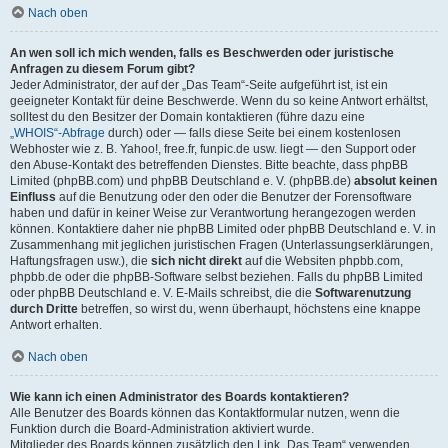
Nach oben
An wen soll ich mich wenden, falls es Beschwerden oder juristische
Anfragen zu diesem Forum gibt?
Jeder Administrator, der auf der „Das Team“-Seite aufgeführt ist, ist ein
geeigneter Kontakt für deine Beschwerde. Wenn du so keine Antwort erhältst,
solltest du den Besitzer der Domain kontaktieren (führe dazu eine
„WHOIS“-Abfrage
durch) oder — falls diese Seite bei einem kostenlosen
Webhoster wie z. B. Yahoo!, free.fr, funpic.de usw. liegt — den Support oder
den Abuse-Kontakt des betreffenden Dienstes. Bitte beachte, dass phpBB
Limited (phpBB.com) und phpBB Deutschland e. V. (phpBB.de)
absolut keinen
Einfluss
auf die Benutzung oder den oder die Benutzer der Forensoftware
haben und dafür in keiner Weise zur Verantwortung herangezogen werden
können. Kontaktiere daher nie phpBB Limited oder phpBB Deutschland e. V. in
Zusammenhang mit jeglichen juristischen Fragen (Unterlassungserklärungen,
Haftungsfragen usw.), die
sich nicht direkt
auf die Websiten phpbb.com,
phpbb.de oder die phpBB-Software selbst beziehen. Falls du phpBB Limited
oder phpBB Deutschland e. V. E-Mails schreibst, die die
Softwarenutzung
durch Dritte
betreffen, so wirst du, wenn überhaupt, höchstens eine knappe
Antwort erhalten.
Nach oben
Wie kann ich einen Administrator des Boards kontaktieren?
Alle Benutzer des Boards können das Kontaktformular nutzen, wenn die
Funktion durch die Board-Administration aktiviert wurde.
Mitglieder des Boards können zusätzlich den Link „Das Team“ verwenden.