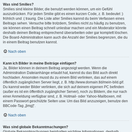
Was sind Smilies?
Smilies sind kleine Bilder, die benutzt werden können, um ein Gefühl
auszudrücken. Für jeden Smilie gibt es einen kurzen Code, z. B. bedeutet :)
fröhlich und :( traurig. Die Liste aller Smilies kannst du beim Verfassen eines
Beitrags sehen. Versuche bitte trotzdem, Smilies nicht zu häufig zu benutzen,
sie können einen Beitrag schnell unlesbar machen und ein Moderator könnte
deshalb deinen Beitrag entsprechend überarbeiten oder gar komplett löschen.
Die Board-Administration kann auch die Anzahl der Smilies begrenzen, die du
in einem Beitrag benutzen kannst.
Nach oben
Kann ich Bilder in meine Beiträge einfügen?
Ja, Bilder können in deinem Beitrag angezeigt werden. Wenn die
Administration Dateianhänge erlaubt hat, kannst du das Bild auch direkt
hochladen. Ansonsten musst du zu einem Bild verlinken, das auf einem
öffentlich zugänglichen Server liegt, z. B. http://www.domain.tld/mein-bild.gif.
Du kannst weder Bilder verlinken, die sich auf deinem eigenen PC befinden
(außer es ist ein öffentlich zugänglicher Server), noch zu Bildern, die nur nach
einer Anmeldung verfügbar sind, z. B. Hotmail- oder Yahoo-Mailboxen, mit
einem Passwort geschützte Seiten usw. Um das Bild anzuzeigen, benutze den
BBCode-Tag „[img]“.
Nach oben
Was sind globale Bekanntmachungen?
Globale Bekanntmachungen beinhalten wichtige Informationen, deshalb