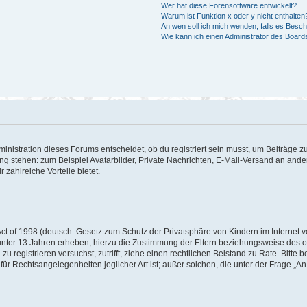
Wer hat diese Forensoftware entwickelt?
Warum ist Funktion x oder y nicht enthalten
An wen soll ich mich wenden, falls es Besc
Wie kann ich einen Administrator des Board
istration dieses Forums entscheidet, ob du registriert sein musst, um Beiträge zu s
ung stehen: zum Beispiel Avatarbilder, Private Nachrichten, E-Mail-Versand an ander
 zahlreiche Vorteile bietet.
t of 1998 (deutsch: Gesetz zum Schutz der Privatsphäre von Kindern im Internet vo
unter 13 Jahren erheben, hierzu die Zustimmung der Eltern beziehungsweise des o
h zu registrieren versuchst, zutrifft, ziehe einen rechtlichen Beistand zu Rate. Bit
für Rechtsangelegenheiten jeglicher Art ist; außer solchen, die unter der Frage „
.