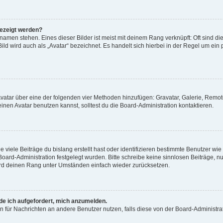
gezeigt werden?
amen stehen. Eines dieser Bilder ist meist mit deinem Rang verknüpft: Oft sind di
ld wird auch als „Avatar“ bezeichnet. Es handelt sich hierbei in der Regel um ein
 Avatar über eine der folgenden vier Methoden hinzufügen: Gravatar, Galerie, Rem
en Avatar benutzen kannst, solltest du die Board-Administration kontaktieren.
viele Beiträge du bislang erstellt hast oder identifizieren bestimmte Benutzer w
 Board-Administration festgelegt wurden. Bitte schreibe keine sinnlosen Beiträge
wird deinen Rang unter Umständen einfach wieder zurücksetzen.
rde ich aufgefordert, mich anzumelden.
ion für Nachrichten an andere Benutzer nutzen, falls diese von der Board-Administ