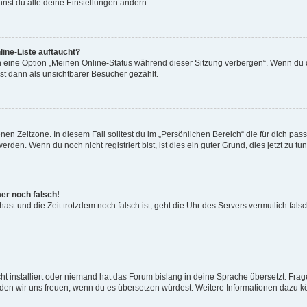
nst du alle deine Einstellungen ändern.
ine-Liste auftaucht?
n eine Option „Meinen Online-Status während dieser Sitzung verbergen“. Wenn du d
st dann als unsichtbarer Besucher gezählt.
en Zeitzone. In diesem Fall solltest du im „Persönlichen Bereich“ die für dich passe
den. Wenn du noch nicht registriert bist, ist dies ein guter Grund, dies jetzt zu tun
mer noch falsch!
t hast und die Zeit trotzdem noch falsch ist, geht die Uhr des Servers vermutlich fal
t installiert oder niemand hat das Forum bislang in deine Sprache übersetzt. Frag
, würden wir uns freuen, wenn du es übersetzen würdest. Weitere Informationen dazu