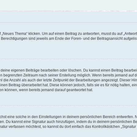
„Neues Thema“ klicken. Um auf einen Beitrag zu antworten, musst du auf „Antworte
e Berechtigungen sind jeweils am Ende der Foren- und der Beitragsansicht aufgeliste
r deine eigenen Beiträge bearbeiten oder löschen. Du kannst einen Beitrag bearbe
inen begrenzten Zeitraum nach seiner Erstellung möglich. Wenn bereits jemand auf de
 die Anzahl als auch der letzte Zeitpunkt der Bearbeitungen angezeigt. Dieser Hi
en Beitrag überarbeitet hat. Diese können jedoch, falls sie es für nötig halten, ei
hen können, wenn bereits jemand darauf geantwortet hat.
st eine solche in den Einstellungen in deinem persönlichen Bereich entwerfen. Na
eren. Du kannst eine Signatur auch hinzufügen, indem du in deinem persönlichen 
atur verfassen möchtest, so kannst du dort einfach das Kontrollkästchen „Signatu