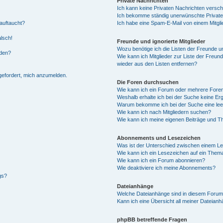
Private Nachrichten
Ich kann keine Privaten Nachrichten versch
Ich bekomme ständig unerwünschte Private
auftaucht?
Ich habe eine Spam-E-Mail von einem Mitgli
alsch!
Freunde und ignorierte Mitglieder
Wozu benötige ich die Listen der Freunde un
rden?
Wie kann ich Mitglieder zur Liste der Freund
wieder aus den Listen entfernen?
fgefordert, mich anzumelden.
Die Foren durchsuchen
Wie kann ich ein Forum oder mehrere For
Weshalb erhalte ich bei der Suche keine Er
Warum bekomme ich bei der Suche eine lee
Wie kann ich nach Mitgliedern suchen?
Wie kann ich meine eigenen Beiträge und T
Abonnements und Lesezeichen
Was ist der Unterschied zwischen einem L
Wie kann ich ein Lesezeichen auf ein Them
Wie kann ich ein Forum abonnieren?
Wie deaktiviere ich meine Abonnements?
gs?
Dateianhänge
Welche Dateianhänge sind in diesem Forum
Kann ich eine Übersicht all meiner Dateian
phpBB betreffende Fragen