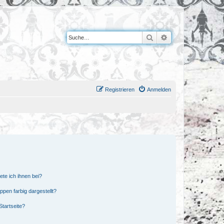
Suche
Erweiterte Suche
Registrieren
Anmelden
ete ich ihnen bei?
en farbig dargestellt?
tartseite?