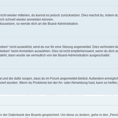
 nicht wieder mitteilen, du kannst es jedoch zurücksetzen. Dies machst du, indem 
 dich schnell wieder anmelden können.
ückzusetzen, so wende dich an die Board-Administration.
en“ nicht auswählst, wirst du nur für eine Sitzung angemeldet. Dies verhindert 
leiben“ beim Anmelden auswählen. Dies ist nicht empfehlenswert, wenn du dich an
 steht, dann wurde sie vermutlich von der Board-Administration ausgeschaltet.
 hat und die dafür sorgen, dass du im Forum angemeldet bleibst. Außerdem ermögli
tiviert wurden. Wenn du Probleme bei der An- oder Abmeldung hast, kann es helfen
n in der Datenbank des Boards gespeichert. Um diese zu ändern, gehe in den „Persö