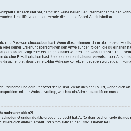
g komplett ausgeschaltet hat, damit sich keine neuen Benutzer mehr anmelden könn
 wurden. Um Hilfe zu erhalten, wende dich an die Board-Administration.
 richtige Passwort eingegeben hast. Wenn diese stimmen, dann gibt es zwei Mögl
tern oder deiner Erziehungsberechtigten den Anweisungen folgen, die du erhalten ha
u angemeldeten Mitglieder erst freigeschaltet werden – entweder musst du dies selbs
. Wenn du eine E-Mail erhalten hast, folge den dort enthaltenen Anweisungen. Ansons
 dir sicher bist, dass deine E-Mail-Adresse korrekt eingegeben wurde, dann kontak
Benutzername und dein Passwort richtig sind. Wenn dies der Fall ist, wende dich a
ionsproblem mit der Website vorliegt, welches ein Administrator lösen muss.
icht mehr anmelden?!
erschieden Gründen deaktiviert oder gelöscht hat. Außerdem löschen viele Boards r
triere dich einfach erneut und nimm aktiv an den Diskussionen teil!