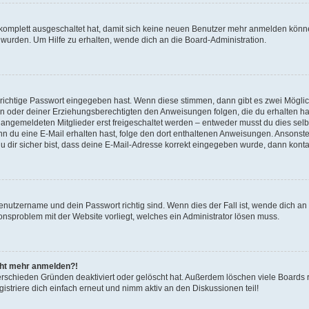
g komplett ausgeschaltet hat, damit sich keine neuen Benutzer mehr anmelden könn
 wurden. Um Hilfe zu erhalten, wende dich an die Board-Administration.
 richtige Passwort eingegeben hast. Wenn diese stimmen, dann gibt es zwei Mögl
tern oder deiner Erziehungsberechtigten den Anweisungen folgen, die du erhalten ha
u angemeldeten Mitglieder erst freigeschaltet werden – entweder musst du dies selbs
. Wenn du eine E-Mail erhalten hast, folge den dort enthaltenen Anweisungen. Ansons
 dir sicher bist, dass deine E-Mail-Adresse korrekt eingegeben wurde, dann kontak
Benutzername und dein Passwort richtig sind. Wenn dies der Fall ist, wende dich a
ionsproblem mit der Website vorliegt, welches ein Administrator lösen muss.
icht mehr anmelden?!
erschieden Gründen deaktiviert oder gelöscht hat. Außerdem löschen viele Boards r
triere dich einfach erneut und nimm aktiv an den Diskussionen teil!