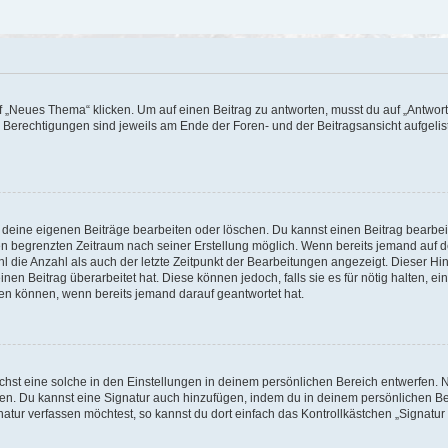
„Neues Thema“ klicken. Um auf einen Beitrag zu antworten, musst du auf „Antworte
e Berechtigungen sind jeweils am Ende der Foren- und der Beitragsansicht aufgeliste
r deine eigenen Beiträge bearbeiten oder löschen. Du kannst einen Beitrag bearbe
inen begrenzten Zeitraum nach seiner Erstellung möglich. Wenn bereits jemand auf de
 die Anzahl als auch der letzte Zeitpunkt der Bearbeitungen angezeigt. Dieser Hi
en Beitrag überarbeitet hat. Diese können jedoch, falls sie es für nötig halten, ei
hen können, wenn bereits jemand darauf geantwortet hat.
st eine solche in den Einstellungen in deinem persönlichen Bereich entwerfen. Na
eren. Du kannst eine Signatur auch hinzufügen, indem du in deinem persönlichen 
atur verfassen möchtest, so kannst du dort einfach das Kontrollkästchen „Signatu