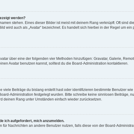
gezeigt werden?
amen stehen. Eines dieser Bilder ist meist mit deinem Rang verknüpft: Oft sind di
ld wird auch als „Avatar“ bezeichnet. Es handelt sich hierbei in der Regel um ein
 Avatar über eine der folgenden vier Methoden hinzufügen: Gravatar, Galerie, Rem
en Avatar benutzen kannst, solltest du die Board-Administration kontaktieren.
viele Beiträge du bislang erstellt hast oder identifizieren bestimmte Benutzer w
 Board-Administration festgelegt wurden. Bitte schreibe keine sinnlosen Beiträge
wird deinen Rang unter Umständen einfach wieder zurücksetzen.
rde ich aufgefordert, mich anzumelden.
ion für Nachrichten an andere Benutzer nutzen, falls diese von der Board-Administ