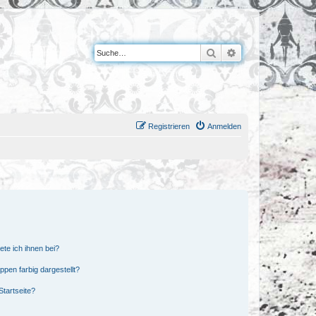
Suche
Erweiterte Suche
Registrieren
Anmelden
ete ich ihnen bei?
en farbig dargestellt?
tartseite?