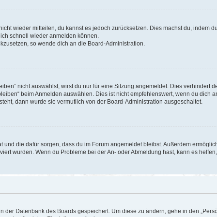
 nicht wieder mitteilen, du kannst es jedoch zurücksetzen. Dies machst du, indem 
 dich schnell wieder anmelden können.
ückzusetzen, so wende dich an die Board-Administration.
en“ nicht auswählst, wirst du nur für eine Sitzung angemeldet. Dies verhindert 
leiben“ beim Anmelden auswählen. Dies ist nicht empfehlenswert, wenn du dich an
 steht, dann wurde sie vermutlich von der Board-Administration ausgeschaltet.
 hat und die dafür sorgen, dass du im Forum angemeldet bleibst. Außerdem ermögli
tiviert wurden. Wenn du Probleme bei der An- oder Abmeldung hast, kann es helfen
n in der Datenbank des Boards gespeichert. Um diese zu ändern, gehe in den „Persö