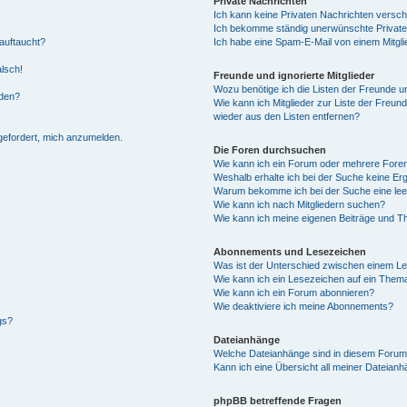
Private Nachrichten
Ich kann keine Privaten Nachrichten versch
Ich bekomme ständig unerwünschte Private
auftaucht?
Ich habe eine Spam-E-Mail von einem Mitgli
alsch!
Freunde und ignorierte Mitglieder
Wozu benötige ich die Listen der Freunde un
rden?
Wie kann ich Mitglieder zur Liste der Freund
wieder aus den Listen entfernen?
fgefordert, mich anzumelden.
Die Foren durchsuchen
Wie kann ich ein Forum oder mehrere For
Weshalb erhalte ich bei der Suche keine Er
Warum bekomme ich bei der Suche eine lee
Wie kann ich nach Mitgliedern suchen?
Wie kann ich meine eigenen Beiträge und T
Abonnements und Lesezeichen
Was ist der Unterschied zwischen einem L
Wie kann ich ein Lesezeichen auf ein Them
Wie kann ich ein Forum abonnieren?
Wie deaktiviere ich meine Abonnements?
gs?
Dateianhänge
Welche Dateianhänge sind in diesem Forum
Kann ich eine Übersicht all meiner Dateian
phpBB betreffende Fragen