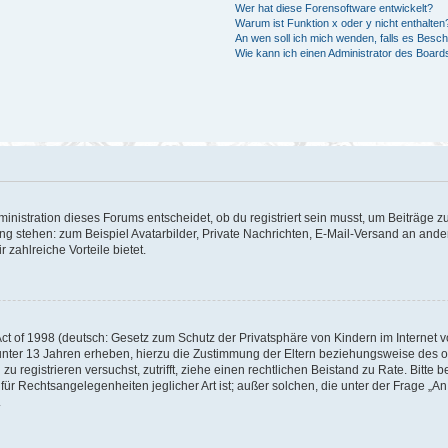
Wer hat diese Forensoftware entwickelt?
Warum ist Funktion x oder y nicht enthalten
An wen soll ich mich wenden, falls es Besc
Wie kann ich einen Administrator des Board
istration dieses Forums entscheidet, ob du registriert sein musst, um Beiträge zu s
ung stehen: zum Beispiel Avatarbilder, Private Nachrichten, E-Mail-Versand an ander
 zahlreiche Vorteile bietet.
t of 1998 (deutsch: Gesetz zum Schutz der Privatsphäre von Kindern im Internet vo
unter 13 Jahren erheben, hierzu die Zustimmung der Eltern beziehungsweise des o
h zu registrieren versuchst, zutrifft, ziehe einen rechtlichen Beistand zu Rate. Bit
für Rechtsangelegenheiten jeglicher Art ist; außer solchen, die unter der Frage „
.