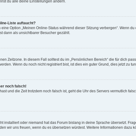
nst du alle deine Einstellungen ändern.
ine-Liste auftaucht?
n eine Option „Meinen Online-Status während dieser Sitzung verbergen“. Wenn du d
st dann als unsichtbarer Besucher gezählt.
en Zeitzone. In diesem Fall solltest du im „Persönlichen Bereich“ die für dich passe
den. Wenn du noch nicht registriert bist, ist dies ein guter Grund, dies jetzt zu tun
mer noch falsch!
t hast und die Zeit trotzdem noch falsch ist, geht die Uhr des Servers vermutlich fal
t installiert oder niemand hat das Forum bislang in deine Sprache übersetzt. Frag
, würden wir uns freuen, wenn du es übersetzen würdest. Weitere Informationen dazu