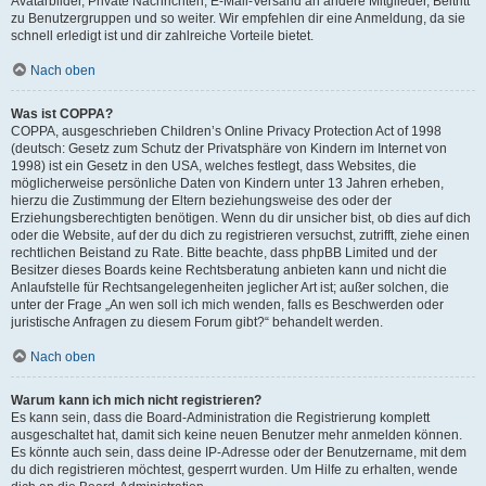
Avatarbilder, Private Nachrichten, E-Mail-Versand an andere Mitglieder, Beitritt
zu Benutzergruppen und so weiter. Wir empfehlen dir eine Anmeldung, da sie
schnell erledigt ist und dir zahlreiche Vorteile bietet.
Nach oben
Was ist COPPA?
COPPA, ausgeschrieben Children’s Online Privacy Protection Act of 1998
(deutsch: Gesetz zum Schutz der Privatsphäre von Kindern im Internet von
1998) ist ein Gesetz in den USA, welches festlegt, dass Websites, die
möglicherweise persönliche Daten von Kindern unter 13 Jahren erheben,
hierzu die Zustimmung der Eltern beziehungsweise des oder der
Erziehungsberechtigten benötigen. Wenn du dir unsicher bist, ob dies auf dich
oder die Website, auf der du dich zu registrieren versuchst, zutrifft, ziehe einen
rechtlichen Beistand zu Rate. Bitte beachte, dass phpBB Limited und der
Besitzer dieses Boards keine Rechtsberatung anbieten kann und nicht die
Anlaufstelle für Rechtsangelegenheiten jeglicher Art ist; außer solchen, die
unter der Frage „An wen soll ich mich wenden, falls es Beschwerden oder
juristische Anfragen zu diesem Forum gibt?“ behandelt werden.
Nach oben
Warum kann ich mich nicht registrieren?
Es kann sein, dass die Board-Administration die Registrierung komplett
ausgeschaltet hat, damit sich keine neuen Benutzer mehr anmelden können.
Es könnte auch sein, dass deine IP-Adresse oder der Benutzername, mit dem
du dich registrieren möchtest, gesperrt wurden. Um Hilfe zu erhalten, wende