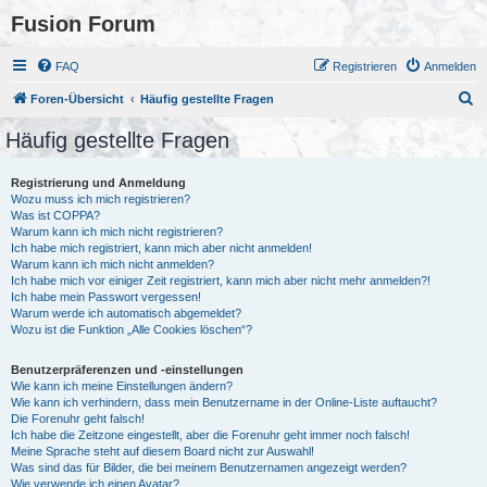
Fusion Forum
FAQ
Registrieren
Anmelden
S
Foren-Übersicht
Häufig gestellte Fragen
u
Häufig gestellte Fragen
c
h
Registrierung und Anmeldung
Wozu muss ich mich registrieren?
e
Was ist COPPA?
Warum kann ich mich nicht registrieren?
Ich habe mich registriert, kann mich aber nicht anmelden!
Warum kann ich mich nicht anmelden?
Ich habe mich vor einiger Zeit registriert, kann mich aber nicht mehr anmelden?!
Ich habe mein Passwort vergessen!
Warum werde ich automatisch abgemeldet?
Wozu ist die Funktion „Alle Cookies löschen“?
Benutzerpräferenzen und -einstellungen
Wie kann ich meine Einstellungen ändern?
Wie kann ich verhindern, dass mein Benutzername in der Online-Liste auftaucht?
Die Forenuhr geht falsch!
Ich habe die Zeitzone eingestellt, aber die Forenuhr geht immer noch falsch!
Meine Sprache steht auf diesem Board nicht zur Auswahl!
Was sind das für Bilder, die bei meinem Benutzernamen angezeigt werden?
Wie verwende ich einen Avatar?