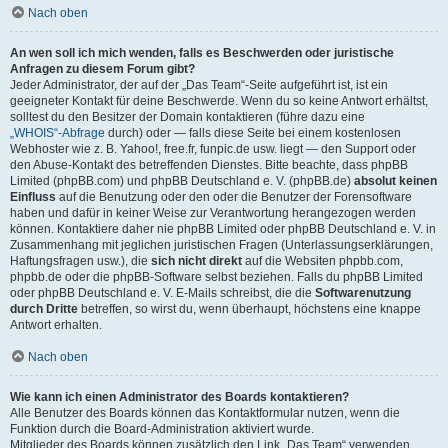
Nach oben
An wen soll ich mich wenden, falls es Beschwerden oder juristische
Anfragen zu diesem Forum gibt?
Jeder Administrator, der auf der „Das Team“-Seite aufgeführt ist, ist ein
geeigneter Kontakt für deine Beschwerde. Wenn du so keine Antwort erhältst,
solltest du den Besitzer der Domain kontaktieren (führe dazu eine
„WHOIS“-Abfrage
durch) oder — falls diese Seite bei einem kostenlosen
Webhoster wie z. B. Yahoo!, free.fr, funpic.de usw. liegt — den Support oder
den Abuse-Kontakt des betreffenden Dienstes. Bitte beachte, dass phpBB
Limited (phpBB.com) und phpBB Deutschland e. V. (phpBB.de)
absolut keinen
Einfluss
auf die Benutzung oder den oder die Benutzer der Forensoftware
haben und dafür in keiner Weise zur Verantwortung herangezogen werden
können. Kontaktiere daher nie phpBB Limited oder phpBB Deutschland e. V. in
Zusammenhang mit jeglichen juristischen Fragen (Unterlassungserklärungen,
Haftungsfragen usw.), die
sich nicht direkt
auf die Websiten phpbb.com,
phpbb.de oder die phpBB-Software selbst beziehen. Falls du phpBB Limited
oder phpBB Deutschland e. V. E-Mails schreibst, die die
Softwarenutzung
durch Dritte
betreffen, so wirst du, wenn überhaupt, höchstens eine knappe
Antwort erhalten.
Nach oben
Wie kann ich einen Administrator des Boards kontaktieren?
Alle Benutzer des Boards können das Kontaktformular nutzen, wenn die
Funktion durch die Board-Administration aktiviert wurde.
Mitglieder des Boards können zusätzlich den Link „Das Team“ verwenden.