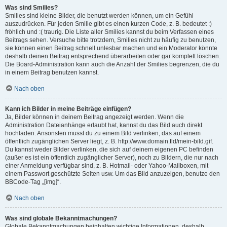
Was sind Smilies?
Smilies sind kleine Bilder, die benutzt werden können, um ein Gefühl
auszudrücken. Für jeden Smilie gibt es einen kurzen Code, z. B. bedeutet :)
fröhlich und :( traurig. Die Liste aller Smilies kannst du beim Verfassen eines
Beitrags sehen. Versuche bitte trotzdem, Smilies nicht zu häufig zu benutzen,
sie können einen Beitrag schnell unlesbar machen und ein Moderator könnte
deshalb deinen Beitrag entsprechend überarbeiten oder gar komplett löschen.
Die Board-Administration kann auch die Anzahl der Smilies begrenzen, die du
in einem Beitrag benutzen kannst.
Nach oben
Kann ich Bilder in meine Beiträge einfügen?
Ja, Bilder können in deinem Beitrag angezeigt werden. Wenn die
Administration Dateianhänge erlaubt hat, kannst du das Bild auch direkt
hochladen. Ansonsten musst du zu einem Bild verlinken, das auf einem
öffentlich zugänglichen Server liegt, z. B. http://www.domain.tld/mein-bild.gif.
Du kannst weder Bilder verlinken, die sich auf deinem eigenen PC befinden
(außer es ist ein öffentlich zugänglicher Server), noch zu Bildern, die nur nach
einer Anmeldung verfügbar sind, z. B. Hotmail- oder Yahoo-Mailboxen, mit
einem Passwort geschützte Seiten usw. Um das Bild anzuzeigen, benutze den
BBCode-Tag „[img]“.
Nach oben
Was sind globale Bekanntmachungen?
Globale Bekanntmachungen beinhalten wichtige Informationen, deshalb