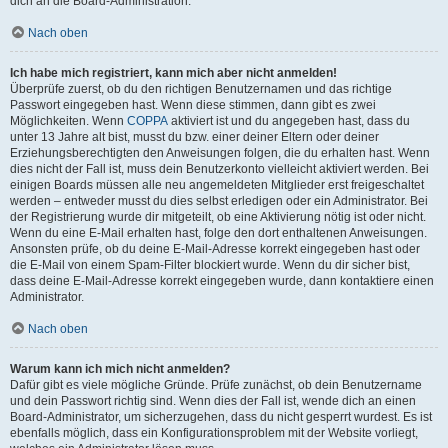
dich an die Board-Administration.
Nach oben
Ich habe mich registriert, kann mich aber nicht anmelden!
Überprüfe zuerst, ob du den richtigen Benutzernamen und das richtige
Passwort eingegeben hast. Wenn diese stimmen, dann gibt es zwei
Möglichkeiten. Wenn
COPPA
aktiviert ist und du angegeben hast, dass du
unter 13 Jahre alt bist, musst du bzw. einer deiner Eltern oder deiner
Erziehungsberechtigten den Anweisungen folgen, die du erhalten hast. Wenn
dies nicht der Fall ist, muss dein Benutzerkonto vielleicht aktiviert werden. Bei
einigen Boards müssen alle neu angemeldeten Mitglieder erst freigeschaltet
werden – entweder musst du dies selbst erledigen oder ein Administrator. Bei
der Registrierung wurde dir mitgeteilt, ob eine Aktivierung nötig ist oder nicht.
Wenn du eine E-Mail erhalten hast, folge den dort enthaltenen Anweisungen.
Ansonsten prüfe, ob du deine E-Mail-Adresse korrekt eingegeben hast oder
die E-Mail von einem Spam-Filter blockiert wurde. Wenn du dir sicher bist,
dass deine E-Mail-Adresse korrekt eingegeben wurde, dann kontaktiere einen
Administrator.
Nach oben
Warum kann ich mich nicht anmelden?
Dafür gibt es viele mögliche Gründe. Prüfe zunächst, ob dein Benutzername
und dein Passwort richtig sind. Wenn dies der Fall ist, wende dich an einen
Board-Administrator, um sicherzugehen, dass du nicht gesperrt wurdest. Es ist
ebenfalls möglich, dass ein Konfigurationsproblem mit der Website vorliegt,