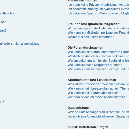
Private Nachrichten
Ich kann keine Privaten Nachrichten versch
Ich bekomme ständig unerwünschte Private
auftaucht?
Ich habe eine Spam-E-Mail von einem Mitgli
alsch!
Freunde und ignorierte Mitglieder
Wozu benötige ich die Listen der Freunde un
rden?
Wie kann ich Mitglieder zur Liste der Freund
wieder aus den Listen entfernen?
fgefordert, mich anzumelden.
Die Foren durchsuchen
Wie kann ich ein Forum oder mehrere For
Weshalb erhalte ich bei der Suche keine Er
Warum bekomme ich bei der Suche eine lee
Wie kann ich nach Mitgliedern suchen?
Wie kann ich meine eigenen Beiträge und T
Abonnements und Lesezeichen
Was ist der Unterschied zwischen einem L
Wie kann ich ein Lesezeichen auf ein Them
Wie kann ich ein Forum abonnieren?
Wie deaktiviere ich meine Abonnements?
gs?
Dateianhänge
Welche Dateianhänge sind in diesem Forum
Kann ich eine Übersicht all meiner Dateian
phpBB betreffende Fragen