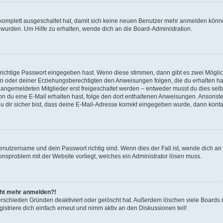
g komplett ausgeschaltet hat, damit sich keine neuen Benutzer mehr anmelden könn
 wurden. Um Hilfe zu erhalten, wende dich an die Board-Administration.
 richtige Passwort eingegeben hast. Wenn diese stimmen, dann gibt es zwei Mögl
tern oder deiner Erziehungsberechtigten den Anweisungen folgen, die du erhalten ha
u angemeldeten Mitglieder erst freigeschaltet werden – entweder musst du dies selbs
. Wenn du eine E-Mail erhalten hast, folge den dort enthaltenen Anweisungen. Ansons
 dir sicher bist, dass deine E-Mail-Adresse korrekt eingegeben wurde, dann kontak
Benutzername und dein Passwort richtig sind. Wenn dies der Fall ist, wende dich a
ionsproblem mit der Website vorliegt, welches ein Administrator lösen muss.
icht mehr anmelden?!
erschieden Gründen deaktiviert oder gelöscht hat. Außerdem löschen viele Boards r
triere dich einfach erneut und nimm aktiv an den Diskussionen teil!