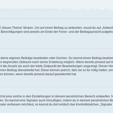
„Neues Thema“ klicken. Um auf einen Beitrag zu antworten, musst du auf „Antworte
e Berechtigungen sind jeweils am Ende der Foren- und der Beitragsansicht aufgeliste
r deine eigenen Beiträge bearbeiten oder löschen. Du kannst einen Beitrag bearbe
inen begrenzten Zeitraum nach seiner Erstellung möglich. Wenn bereits jemand auf de
 die Anzahl als auch der letzte Zeitpunkt der Bearbeitungen angezeigt. Dieser Hi
en Beitrag überarbeitet hat. Diese können jedoch, falls sie es für nötig halten, ei
hen können, wenn bereits jemand darauf geantwortet hat.
st eine solche in den Einstellungen in deinem persönlichen Bereich entwerfen. Na
eren. Du kannst eine Signatur auch hinzufügen, indem du in deinem persönlichen 
atur verfassen möchtest, so kannst du dort einfach das Kontrollkästchen „Signatu