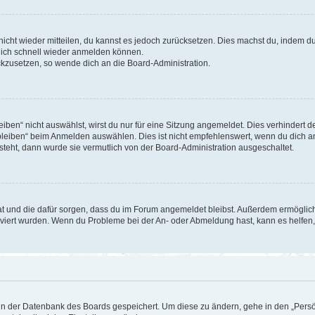
 nicht wieder mitteilen, du kannst es jedoch zurücksetzen. Dies machst du, indem 
 dich schnell wieder anmelden können.
ückzusetzen, so wende dich an die Board-Administration.
en“ nicht auswählst, wirst du nur für eine Sitzung angemeldet. Dies verhindert 
leiben“ beim Anmelden auswählen. Dies ist nicht empfehlenswert, wenn du dich an
 steht, dann wurde sie vermutlich von der Board-Administration ausgeschaltet.
 hat und die dafür sorgen, dass du im Forum angemeldet bleibst. Außerdem ermögli
tiviert wurden. Wenn du Probleme bei der An- oder Abmeldung hast, kann es helfen
n in der Datenbank des Boards gespeichert. Um diese zu ändern, gehe in den „Persö