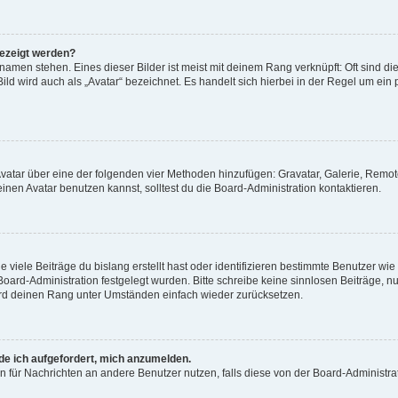
gezeigt werden?
amen stehen. Eines dieser Bilder ist meist mit deinem Rang verknüpft: Oft sind di
ld wird auch als „Avatar“ bezeichnet. Es handelt sich hierbei in der Regel um ein
 Avatar über eine der folgenden vier Methoden hinzufügen: Gravatar, Galerie, Rem
en Avatar benutzen kannst, solltest du die Board-Administration kontaktieren.
viele Beiträge du bislang erstellt hast oder identifizieren bestimmte Benutzer w
 Board-Administration festgelegt wurden. Bitte schreibe keine sinnlosen Beiträge
wird deinen Rang unter Umständen einfach wieder zurücksetzen.
rde ich aufgefordert, mich anzumelden.
ion für Nachrichten an andere Benutzer nutzen, falls diese von der Board-Administ