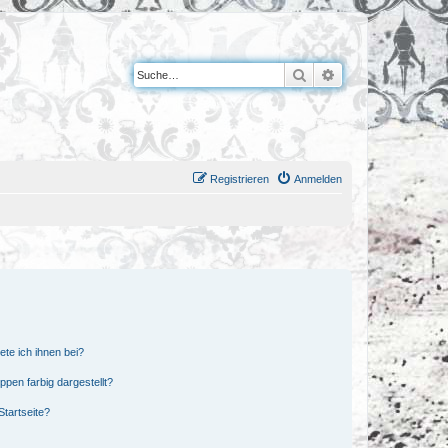
Suche
Erweiterte Suche
Registrieren
Anmelden
ete ich ihnen bei?
en farbig dargestellt?
tartseite?