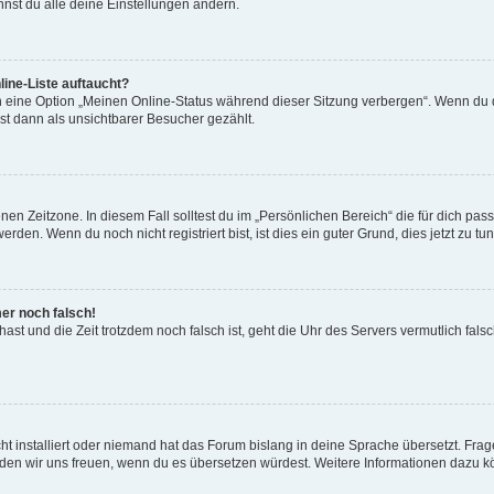
nst du alle deine Einstellungen ändern.
ine-Liste auftaucht?
n eine Option „Meinen Online-Status während dieser Sitzung verbergen“. Wenn du d
st dann als unsichtbarer Besucher gezählt.
en Zeitzone. In diesem Fall solltest du im „Persönlichen Bereich“ die für dich passe
den. Wenn du noch nicht registriert bist, ist dies ein guter Grund, dies jetzt zu tun
mer noch falsch!
t hast und die Zeit trotzdem noch falsch ist, geht die Uhr des Servers vermutlich fal
t installiert oder niemand hat das Forum bislang in deine Sprache übersetzt. Frag
, würden wir uns freuen, wenn du es übersetzen würdest. Weitere Informationen dazu