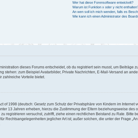
Wer hat diese Forensoftware entwickelt?
Warum ist Funktion x oder y nicht enthalten
An wen soll ich mich wenden, falls es Besc
Wie kann ich einen Administrator des Board
istration dieses Forums entscheidet, ob du registriert sein musst, um Beiträge zu s
ung stehen: zum Beispiel Avatarbilder, Private Nachrichten, E-Mail-Versand an ander
 zahlreiche Vorteile bietet.
t of 1998 (deutsch: Gesetz zum Schutz der Privatsphäre von Kindern im Internet vo
unter 13 Jahren erheben, hierzu die Zustimmung der Eltern beziehungsweise des o
h zu registrieren versuchst, zutrifft, ziehe einen rechtlichen Beistand zu Rate. Bit
für Rechtsangelegenheiten jeglicher Art ist; außer solchen, die unter der Frage „
.