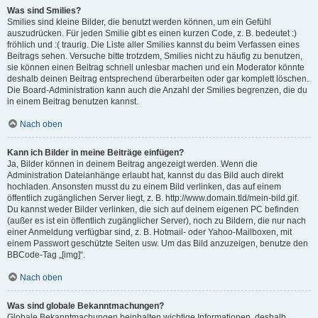
Was sind Smilies?
Smilies sind kleine Bilder, die benutzt werden können, um ein Gefühl
auszudrücken. Für jeden Smilie gibt es einen kurzen Code, z. B. bedeutet :)
fröhlich und :( traurig. Die Liste aller Smilies kannst du beim Verfassen eines
Beitrags sehen. Versuche bitte trotzdem, Smilies nicht zu häufig zu benutzen,
sie können einen Beitrag schnell unlesbar machen und ein Moderator könnte
deshalb deinen Beitrag entsprechend überarbeiten oder gar komplett löschen.
Die Board-Administration kann auch die Anzahl der Smilies begrenzen, die du
in einem Beitrag benutzen kannst.
Nach oben
Kann ich Bilder in meine Beiträge einfügen?
Ja, Bilder können in deinem Beitrag angezeigt werden. Wenn die
Administration Dateianhänge erlaubt hat, kannst du das Bild auch direkt
hochladen. Ansonsten musst du zu einem Bild verlinken, das auf einem
öffentlich zugänglichen Server liegt, z. B. http://www.domain.tld/mein-bild.gif.
Du kannst weder Bilder verlinken, die sich auf deinem eigenen PC befinden
(außer es ist ein öffentlich zugänglicher Server), noch zu Bildern, die nur nach
einer Anmeldung verfügbar sind, z. B. Hotmail- oder Yahoo-Mailboxen, mit
einem Passwort geschützte Seiten usw. Um das Bild anzuzeigen, benutze den
BBCode-Tag „[img]“.
Nach oben
Was sind globale Bekanntmachungen?
Globale Bekanntmachungen beinhalten wichtige Informationen, deshalb