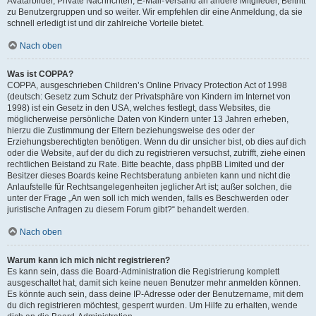
Avatarbilder, Private Nachrichten, E-Mail-Versand an andere Mitglieder, Beitritt
zu Benutzergruppen und so weiter. Wir empfehlen dir eine Anmeldung, da sie
schnell erledigt ist und dir zahlreiche Vorteile bietet.
Nach oben
Was ist COPPA?
COPPA, ausgeschrieben Children’s Online Privacy Protection Act of 1998
(deutsch: Gesetz zum Schutz der Privatsphäre von Kindern im Internet von
1998) ist ein Gesetz in den USA, welches festlegt, dass Websites, die
möglicherweise persönliche Daten von Kindern unter 13 Jahren erheben,
hierzu die Zustimmung der Eltern beziehungsweise des oder der
Erziehungsberechtigten benötigen. Wenn du dir unsicher bist, ob dies auf dich
oder die Website, auf der du dich zu registrieren versuchst, zutrifft, ziehe einen
rechtlichen Beistand zu Rate. Bitte beachte, dass phpBB Limited und der
Besitzer dieses Boards keine Rechtsberatung anbieten kann und nicht die
Anlaufstelle für Rechtsangelegenheiten jeglicher Art ist; außer solchen, die
unter der Frage „An wen soll ich mich wenden, falls es Beschwerden oder
juristische Anfragen zu diesem Forum gibt?“ behandelt werden.
Nach oben
Warum kann ich mich nicht registrieren?
Es kann sein, dass die Board-Administration die Registrierung komplett
ausgeschaltet hat, damit sich keine neuen Benutzer mehr anmelden können.
Es könnte auch sein, dass deine IP-Adresse oder der Benutzername, mit dem
du dich registrieren möchtest, gesperrt wurden. Um Hilfe zu erhalten, wende