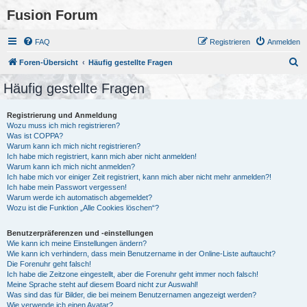
Fusion Forum
FAQ
Registrieren
Anmelden
S
Foren-Übersicht
Häufig gestellte Fragen
u
Häufig gestellte Fragen
c
h
Registrierung und Anmeldung
Wozu muss ich mich registrieren?
e
Was ist COPPA?
Warum kann ich mich nicht registrieren?
Ich habe mich registriert, kann mich aber nicht anmelden!
Warum kann ich mich nicht anmelden?
Ich habe mich vor einiger Zeit registriert, kann mich aber nicht mehr anmelden?!
Ich habe mein Passwort vergessen!
Warum werde ich automatisch abgemeldet?
Wozu ist die Funktion „Alle Cookies löschen“?
Benutzerpräferenzen und -einstellungen
Wie kann ich meine Einstellungen ändern?
Wie kann ich verhindern, dass mein Benutzername in der Online-Liste auftaucht?
Die Forenuhr geht falsch!
Ich habe die Zeitzone eingestellt, aber die Forenuhr geht immer noch falsch!
Meine Sprache steht auf diesem Board nicht zur Auswahl!
Was sind das für Bilder, die bei meinem Benutzernamen angezeigt werden?
Wie verwende ich einen Avatar?