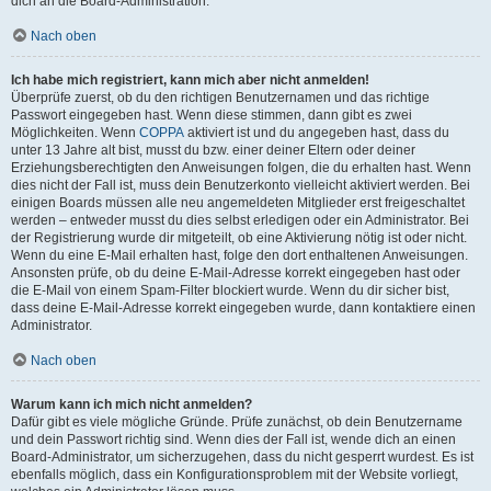
dich an die Board-Administration.
Nach oben
Ich habe mich registriert, kann mich aber nicht anmelden!
Überprüfe zuerst, ob du den richtigen Benutzernamen und das richtige
Passwort eingegeben hast. Wenn diese stimmen, dann gibt es zwei
Möglichkeiten. Wenn
COPPA
aktiviert ist und du angegeben hast, dass du
unter 13 Jahre alt bist, musst du bzw. einer deiner Eltern oder deiner
Erziehungsberechtigten den Anweisungen folgen, die du erhalten hast. Wenn
dies nicht der Fall ist, muss dein Benutzerkonto vielleicht aktiviert werden. Bei
einigen Boards müssen alle neu angemeldeten Mitglieder erst freigeschaltet
werden – entweder musst du dies selbst erledigen oder ein Administrator. Bei
der Registrierung wurde dir mitgeteilt, ob eine Aktivierung nötig ist oder nicht.
Wenn du eine E-Mail erhalten hast, folge den dort enthaltenen Anweisungen.
Ansonsten prüfe, ob du deine E-Mail-Adresse korrekt eingegeben hast oder
die E-Mail von einem Spam-Filter blockiert wurde. Wenn du dir sicher bist,
dass deine E-Mail-Adresse korrekt eingegeben wurde, dann kontaktiere einen
Administrator.
Nach oben
Warum kann ich mich nicht anmelden?
Dafür gibt es viele mögliche Gründe. Prüfe zunächst, ob dein Benutzername
und dein Passwort richtig sind. Wenn dies der Fall ist, wende dich an einen
Board-Administrator, um sicherzugehen, dass du nicht gesperrt wurdest. Es ist
ebenfalls möglich, dass ein Konfigurationsproblem mit der Website vorliegt,