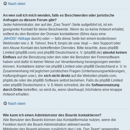
Nach oben
An wen soll ich mich wenden, falls es Beschwerden oder juristische
Anfragen zu diesem Forum gibt?
Jeder Administrator, der auf der „Das Team“-Seite aufgeführt ist, ist ein
geeigneter Kontakt für deine Beschwerde. Wenn du so keine Antwort erhältst,
solltest du den Besitzer der Domain kontaktieren (führe dazu eine
„WHOIS“-Abfrage
durch) oder — falls diese Seite bei einem kostenlosen
Webhoster wie z. B. Yahoo!, free.fr, funpic.de usw. liegt — den Support oder
den Abuse-Kontakt des betreffenden Dienstes. Bitte beachte, dass phpBB
Limited (phpBB.com) und phpBB Deutschland e. V. (phpBB.de)
absolut keinen
Einfluss
auf die Benutzung oder den oder die Benutzer der Forensoftware
haben und dafür in keiner Weise zur Verantwortung herangezogen werden
können. Kontaktiere daher nie phpBB Limited oder phpBB Deutschland e. V. in
Zusammenhang mit jeglichen juristischen Fragen (Unterlassungserklärungen,
Haftungsfragen usw.), die
sich nicht direkt
auf die Websiten phpbb.com,
phpbb.de oder die phpBB-Software selbst beziehen. Falls du phpBB Limited
oder phpBB Deutschland e. V. E-Mails schreibst, die die
Softwarenutzung
durch Dritte
betreffen, so wirst du, wenn überhaupt, höchstens eine knappe
Antwort erhalten.
Nach oben
Wie kann ich einen Administrator des Boards kontaktieren?
Alle Benutzer des Boards können das Kontaktformular nutzen, wenn die
Funktion durch die Board-Administration aktiviert wurde.
Mitglieder des Boards können zusätzlich den Link „Das Team“ verwenden.