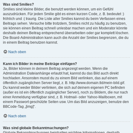
Was sind Smilies?
Smilies sind kleine Bilder, die benutzt werden können, um ein Gefühl
auszudrücken. Für jeden Smilie gibt es einen kurzen Code, z. B. bedeutet :)
fröhlich und :( traurig. Die Liste aller Smilies kannst du beim Verfassen eines
Beitrags sehen. Versuche bitte trotzdem, Smilies nicht zu häufig zu benutzen,
sie können einen Beitrag schnell unlesbar machen und ein Moderator könnte
deshalb deinen Beitrag entsprechend überarbeiten oder gar komplett löschen.
Die Board-Administration kann auch die Anzahl der Smilies begrenzen, die du
in einem Beitrag benutzen kannst.
Nach oben
Kann ich Bilder in meine Beiträge einfügen?
Ja, Bilder können in deinem Beitrag angezeigt werden. Wenn die
Administration Dateianhänge erlaubt hat, kannst du das Bild auch direkt
hochladen. Ansonsten musst du zu einem Bild verlinken, das auf einem
öffentlich zugänglichen Server liegt, z. B. http://www.domain.tld/mein-bild.gif.
Du kannst weder Bilder verlinken, die sich auf deinem eigenen PC befinden
(außer es ist ein öffentlich zugänglicher Server), noch zu Bildern, die nur nach
einer Anmeldung verfügbar sind, z. B. Hotmail- oder Yahoo-Mailboxen, mit
einem Passwort geschützte Seiten usw. Um das Bild anzuzeigen, benutze den
BBCode-Tag „[img]“.
Nach oben
Was sind globale Bekanntmachungen?
Globale Bekanntmachungen beinhalten wichtige Informationen, deshalb