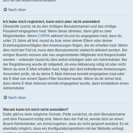
dich an die Board-Administration.
Nach oben
Ich habe mich registriert, kann mich aber nicht anmelden!
Überprüfe zuerst, ob du den richtigen Benutzernamen und das richtige
Passwort eingegeben hast. Wenn diese stimmen, dann gibt es zwei
Möglichkeiten. Wenn
COPPA
aktiviert ist und du angegeben hast, dass du
unter 13 Jahre alt bist, musst du bzw. einer deiner Eltern oder deiner
Erziehungsberechtigten den Anweisungen folgen, die du erhalten hast. Wenn
dies nicht der Fall ist, muss dein Benutzerkonto vielleicht aktiviert werden. Bei
einigen Boards müssen alle neu angemeldeten Mitglieder erst freigeschaltet
werden – entweder musst du dies selbst erledigen oder ein Administrator. Bei
der Registrierung wurde dir mitgeteilt, ob eine Aktivierung nötig ist oder nicht.
Wenn du eine E-Mail erhalten hast, folge den dort enthaltenen Anweisungen.
Ansonsten prüfe, ob du deine E-Mail-Adresse korrekt eingegeben hast oder
die E-Mail von einem Spam-Filter blockiert wurde. Wenn du dir sicher bist,
dass deine E-Mail-Adresse korrekt eingegeben wurde, dann kontaktiere einen
Administrator.
Nach oben
Warum kann ich mich nicht anmelden?
Dafür gibt es viele mögliche Gründe. Prüfe zunächst, ob dein Benutzername
und dein Passwort richtig sind. Wenn dies der Fall ist, wende dich an einen
Board-Administrator, um sicherzugehen, dass du nicht gesperrt wurdest. Es ist
ebenfalls möglich, dass ein Konfigurationsproblem mit der Website vorliegt,