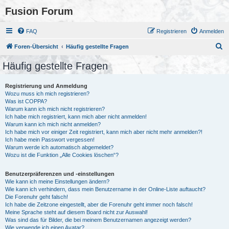
Fusion Forum
FAQ
Registrieren
Anmelden
S
Foren-Übersicht
Häufig gestellte Fragen
u
Häufig gestellte Fragen
c
h
Registrierung und Anmeldung
Wozu muss ich mich registrieren?
e
Was ist COPPA?
Warum kann ich mich nicht registrieren?
Ich habe mich registriert, kann mich aber nicht anmelden!
Warum kann ich mich nicht anmelden?
Ich habe mich vor einiger Zeit registriert, kann mich aber nicht mehr anmelden?!
Ich habe mein Passwort vergessen!
Warum werde ich automatisch abgemeldet?
Wozu ist die Funktion „Alle Cookies löschen“?
Benutzerpräferenzen und -einstellungen
Wie kann ich meine Einstellungen ändern?
Wie kann ich verhindern, dass mein Benutzername in der Online-Liste auftaucht?
Die Forenuhr geht falsch!
Ich habe die Zeitzone eingestellt, aber die Forenuhr geht immer noch falsch!
Meine Sprache steht auf diesem Board nicht zur Auswahl!
Was sind das für Bilder, die bei meinem Benutzernamen angezeigt werden?
Wie verwende ich einen Avatar?