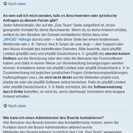
Nach oben
An wen soll ich mich wenden, falls es Beschwerden oder juristische
Anfragen zu diesem Forum gibt?
Jeder Administrator, der auf der „Das Team“-Seite aufgeführt ist, ist ein
geeigneter Kontakt für deine Beschwerde. Wenn du so keine Antwort erhältst,
solltest du den Besitzer der Domain kontaktieren (führe dazu eine
„WHOIS“-Abfrage
durch) oder — falls diese Seite bei einem kostenlosen
Webhoster wie z. B. Yahoo!, free.fr, funpic.de usw. liegt — den Support oder
den Abuse-Kontakt des betreffenden Dienstes. Bitte beachte, dass phpBB
Limited (phpBB.com) und phpBB Deutschland e. V. (phpBB.de)
absolut keinen
Einfluss
auf die Benutzung oder den oder die Benutzer der Forensoftware
haben und dafür in keiner Weise zur Verantwortung herangezogen werden
können. Kontaktiere daher nie phpBB Limited oder phpBB Deutschland e. V. in
Zusammenhang mit jeglichen juristischen Fragen (Unterlassungserklärungen,
Haftungsfragen usw.), die
sich nicht direkt
auf die Websiten phpbb.com,
phpbb.de oder die phpBB-Software selbst beziehen. Falls du phpBB Limited
oder phpBB Deutschland e. V. E-Mails schreibst, die die
Softwarenutzung
durch Dritte
betreffen, so wirst du, wenn überhaupt, höchstens eine knappe
Antwort erhalten.
Nach oben
Wie kann ich einen Administrator des Boards kontaktieren?
Alle Benutzer des Boards können das Kontaktformular nutzen, wenn die
Funktion durch die Board-Administration aktiviert wurde.
Mitglieder des Boards können zusätzlich den Link „Das Team“ verwenden.