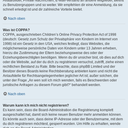
Avatarbilder, Private Nachrichten, E-Mail-Versand an andere Mitglieder, Beitritt
zu Benutzergruppen und so weiter. Wir empfehlen dir eine Anmeldung, da sie
schnell erledigt ist und dir zahlreiche Vorteile bietet.
Nach oben
Was ist COPPA?
COPPA, ausgeschrieben Children’s Online Privacy Protection Act of 1998
(deutsch: Gesetz zum Schutz der Privatsphäre von Kindern im Internet von
1998) ist ein Gesetz in den USA, welches festlegt, dass Websites, die
möglicherweise persönliche Daten von Kindern unter 13 Jahren erheben,
hierzu die Zustimmung der Eltern beziehungsweise des oder der
Erziehungsberechtigten benötigen. Wenn du dir unsicher bist, ob dies auf dich
oder die Website, auf der du dich zu registrieren versuchst, zutrifft, ziehe einen
rechtlichen Beistand zu Rate. Bitte beachte, dass phpBB Limited und der
Besitzer dieses Boards keine Rechtsberatung anbieten kann und nicht die
Anlaufstelle für Rechtsangelegenheiten jeglicher Art ist; außer solchen, die
unter der Frage „An wen soll ich mich wenden, falls es Beschwerden oder
juristische Anfragen zu diesem Forum gibt?“ behandelt werden.
Nach oben
Warum kann ich mich nicht registrieren?
Es kann sein, dass die Board-Administration die Registrierung komplett
ausgeschaltet hat, damit sich keine neuen Benutzer mehr anmelden können.
Es könnte auch sein, dass deine IP-Adresse oder der Benutzername, mit dem
du dich registrieren möchtest, gesperrt wurden. Um Hilfe zu erhalten, wende