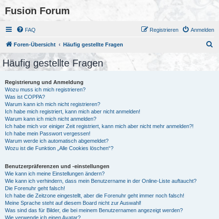
Fusion Forum
FAQ
Registrieren
Anmelden
S
Foren-Übersicht
Häufig gestellte Fragen
u
Häufig gestellte Fragen
c
h
Registrierung und Anmeldung
Wozu muss ich mich registrieren?
e
Was ist COPPA?
Warum kann ich mich nicht registrieren?
Ich habe mich registriert, kann mich aber nicht anmelden!
Warum kann ich mich nicht anmelden?
Ich habe mich vor einiger Zeit registriert, kann mich aber nicht mehr anmelden?!
Ich habe mein Passwort vergessen!
Warum werde ich automatisch abgemeldet?
Wozu ist die Funktion „Alle Cookies löschen“?
Benutzerpräferenzen und -einstellungen
Wie kann ich meine Einstellungen ändern?
Wie kann ich verhindern, dass mein Benutzername in der Online-Liste auftaucht?
Die Forenuhr geht falsch!
Ich habe die Zeitzone eingestellt, aber die Forenuhr geht immer noch falsch!
Meine Sprache steht auf diesem Board nicht zur Auswahl!
Was sind das für Bilder, die bei meinem Benutzernamen angezeigt werden?
Wie verwende ich einen Avatar?