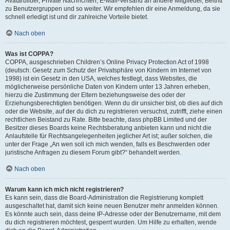
Avatarbilder, Private Nachrichten, E-Mail-Versand an andere Mitglieder, Beitritt
zu Benutzergruppen und so weiter. Wir empfehlen dir eine Anmeldung, da sie
schnell erledigt ist und dir zahlreiche Vorteile bietet.
Nach oben
Was ist COPPA?
COPPA, ausgeschrieben Children’s Online Privacy Protection Act of 1998
(deutsch: Gesetz zum Schutz der Privatsphäre von Kindern im Internet von
1998) ist ein Gesetz in den USA, welches festlegt, dass Websites, die
möglicherweise persönliche Daten von Kindern unter 13 Jahren erheben,
hierzu die Zustimmung der Eltern beziehungsweise des oder der
Erziehungsberechtigten benötigen. Wenn du dir unsicher bist, ob dies auf dich
oder die Website, auf der du dich zu registrieren versuchst, zutrifft, ziehe einen
rechtlichen Beistand zu Rate. Bitte beachte, dass phpBB Limited und der
Besitzer dieses Boards keine Rechtsberatung anbieten kann und nicht die
Anlaufstelle für Rechtsangelegenheiten jeglicher Art ist; außer solchen, die
unter der Frage „An wen soll ich mich wenden, falls es Beschwerden oder
juristische Anfragen zu diesem Forum gibt?“ behandelt werden.
Nach oben
Warum kann ich mich nicht registrieren?
Es kann sein, dass die Board-Administration die Registrierung komplett
ausgeschaltet hat, damit sich keine neuen Benutzer mehr anmelden können.
Es könnte auch sein, dass deine IP-Adresse oder der Benutzername, mit dem
du dich registrieren möchtest, gesperrt wurden. Um Hilfe zu erhalten, wende