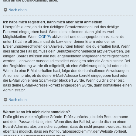
dich an die Board-Administration.
Nach oben
Ich habe mich registriert, kann mich aber nicht anmelden!
Überprüfe zuerst, ob du den richtigen Benutzernamen und das richtige
Passwort eingegeben hast. Wenn diese stimmen, dann gibt es zwei
Möglichkeiten. Wenn
COPPA
aktiviert ist und du angegeben hast, dass du
unter 13 Jahre alt bist, musst du bzw. einer deiner Eltern oder deiner
Erziehungsberechtigten den Anweisungen folgen, die du erhalten hast. Wenn
dies nicht der Fall ist, muss dein Benutzerkonto vielleicht aktiviert werden. Bei
einigen Boards müssen alle neu angemeldeten Mitglieder erst freigeschaltet
werden – entweder musst du dies selbst erledigen oder ein Administrator. Bei
der Registrierung wurde dir mitgeteilt, ob eine Aktivierung nötig ist oder nicht.
Wenn du eine E-Mail erhalten hast, folge den dort enthaltenen Anweisungen.
Ansonsten prüfe, ob du deine E-Mail-Adresse korrekt eingegeben hast oder
die E-Mail von einem Spam-Filter blockiert wurde. Wenn du dir sicher bist,
dass deine E-Mail-Adresse korrekt eingegeben wurde, dann kontaktiere einen
Administrator.
Nach oben
Warum kann ich mich nicht anmelden?
Dafür gibt es viele mögliche Gründe. Prüfe zunächst, ob dein Benutzername
und dein Passwort richtig sind. Wenn dies der Fall ist, wende dich an einen
Board-Administrator, um sicherzugehen, dass du nicht gesperrt wurdest. Es ist
ebenfalls möglich, dass ein Konfigurationsproblem mit der Website vorliegt,