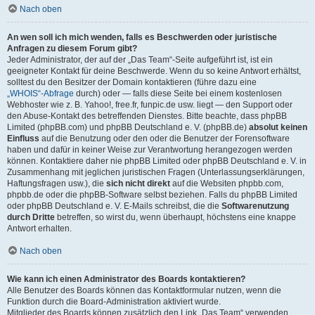
Nach oben
An wen soll ich mich wenden, falls es Beschwerden oder juristische
Anfragen zu diesem Forum gibt?
Jeder Administrator, der auf der „Das Team“-Seite aufgeführt ist, ist ein
geeigneter Kontakt für deine Beschwerde. Wenn du so keine Antwort erhältst,
solltest du den Besitzer der Domain kontaktieren (führe dazu eine
„WHOIS“-Abfrage
durch) oder — falls diese Seite bei einem kostenlosen
Webhoster wie z. B. Yahoo!, free.fr, funpic.de usw. liegt — den Support oder
den Abuse-Kontakt des betreffenden Dienstes. Bitte beachte, dass phpBB
Limited (phpBB.com) und phpBB Deutschland e. V. (phpBB.de)
absolut keinen
Einfluss
auf die Benutzung oder den oder die Benutzer der Forensoftware
haben und dafür in keiner Weise zur Verantwortung herangezogen werden
können. Kontaktiere daher nie phpBB Limited oder phpBB Deutschland e. V. in
Zusammenhang mit jeglichen juristischen Fragen (Unterlassungserklärungen,
Haftungsfragen usw.), die
sich nicht direkt
auf die Websiten phpbb.com,
phpbb.de oder die phpBB-Software selbst beziehen. Falls du phpBB Limited
oder phpBB Deutschland e. V. E-Mails schreibst, die die
Softwarenutzung
durch Dritte
betreffen, so wirst du, wenn überhaupt, höchstens eine knappe
Antwort erhalten.
Nach oben
Wie kann ich einen Administrator des Boards kontaktieren?
Alle Benutzer des Boards können das Kontaktformular nutzen, wenn die
Funktion durch die Board-Administration aktiviert wurde.
Mitglieder des Boards können zusätzlich den Link „Das Team“ verwenden.