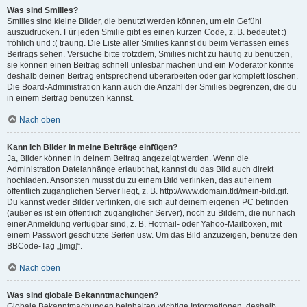
Was sind Smilies?
Smilies sind kleine Bilder, die benutzt werden können, um ein Gefühl
auszudrücken. Für jeden Smilie gibt es einen kurzen Code, z. B. bedeutet :)
fröhlich und :( traurig. Die Liste aller Smilies kannst du beim Verfassen eines
Beitrags sehen. Versuche bitte trotzdem, Smilies nicht zu häufig zu benutzen,
sie können einen Beitrag schnell unlesbar machen und ein Moderator könnte
deshalb deinen Beitrag entsprechend überarbeiten oder gar komplett löschen.
Die Board-Administration kann auch die Anzahl der Smilies begrenzen, die du
in einem Beitrag benutzen kannst.
Nach oben
Kann ich Bilder in meine Beiträge einfügen?
Ja, Bilder können in deinem Beitrag angezeigt werden. Wenn die
Administration Dateianhänge erlaubt hat, kannst du das Bild auch direkt
hochladen. Ansonsten musst du zu einem Bild verlinken, das auf einem
öffentlich zugänglichen Server liegt, z. B. http://www.domain.tld/mein-bild.gif.
Du kannst weder Bilder verlinken, die sich auf deinem eigenen PC befinden
(außer es ist ein öffentlich zugänglicher Server), noch zu Bildern, die nur nach
einer Anmeldung verfügbar sind, z. B. Hotmail- oder Yahoo-Mailboxen, mit
einem Passwort geschützte Seiten usw. Um das Bild anzuzeigen, benutze den
BBCode-Tag „[img]“.
Nach oben
Was sind globale Bekanntmachungen?
Globale Bekanntmachungen beinhalten wichtige Informationen, deshalb