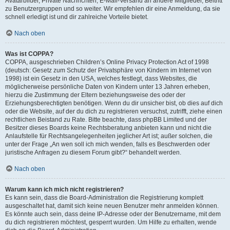
Avatarbilder, Private Nachrichten, E-Mail-Versand an andere Mitglieder, Beitritt
zu Benutzergruppen und so weiter. Wir empfehlen dir eine Anmeldung, da sie
schnell erledigt ist und dir zahlreiche Vorteile bietet.
Nach oben
Was ist COPPA?
COPPA, ausgeschrieben Children’s Online Privacy Protection Act of 1998
(deutsch: Gesetz zum Schutz der Privatsphäre von Kindern im Internet von
1998) ist ein Gesetz in den USA, welches festlegt, dass Websites, die
möglicherweise persönliche Daten von Kindern unter 13 Jahren erheben,
hierzu die Zustimmung der Eltern beziehungsweise des oder der
Erziehungsberechtigten benötigen. Wenn du dir unsicher bist, ob dies auf dich
oder die Website, auf der du dich zu registrieren versuchst, zutrifft, ziehe einen
rechtlichen Beistand zu Rate. Bitte beachte, dass phpBB Limited und der
Besitzer dieses Boards keine Rechtsberatung anbieten kann und nicht die
Anlaufstelle für Rechtsangelegenheiten jeglicher Art ist; außer solchen, die
unter der Frage „An wen soll ich mich wenden, falls es Beschwerden oder
juristische Anfragen zu diesem Forum gibt?“ behandelt werden.
Nach oben
Warum kann ich mich nicht registrieren?
Es kann sein, dass die Board-Administration die Registrierung komplett
ausgeschaltet hat, damit sich keine neuen Benutzer mehr anmelden können.
Es könnte auch sein, dass deine IP-Adresse oder der Benutzername, mit dem
du dich registrieren möchtest, gesperrt wurden. Um Hilfe zu erhalten, wende