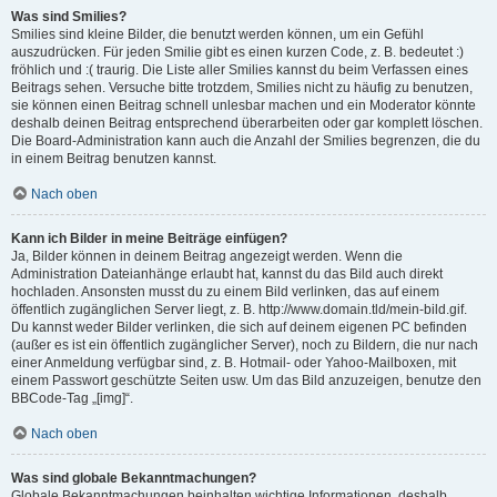
Was sind Smilies?
Smilies sind kleine Bilder, die benutzt werden können, um ein Gefühl
auszudrücken. Für jeden Smilie gibt es einen kurzen Code, z. B. bedeutet :)
fröhlich und :( traurig. Die Liste aller Smilies kannst du beim Verfassen eines
Beitrags sehen. Versuche bitte trotzdem, Smilies nicht zu häufig zu benutzen,
sie können einen Beitrag schnell unlesbar machen und ein Moderator könnte
deshalb deinen Beitrag entsprechend überarbeiten oder gar komplett löschen.
Die Board-Administration kann auch die Anzahl der Smilies begrenzen, die du
in einem Beitrag benutzen kannst.
Nach oben
Kann ich Bilder in meine Beiträge einfügen?
Ja, Bilder können in deinem Beitrag angezeigt werden. Wenn die
Administration Dateianhänge erlaubt hat, kannst du das Bild auch direkt
hochladen. Ansonsten musst du zu einem Bild verlinken, das auf einem
öffentlich zugänglichen Server liegt, z. B. http://www.domain.tld/mein-bild.gif.
Du kannst weder Bilder verlinken, die sich auf deinem eigenen PC befinden
(außer es ist ein öffentlich zugänglicher Server), noch zu Bildern, die nur nach
einer Anmeldung verfügbar sind, z. B. Hotmail- oder Yahoo-Mailboxen, mit
einem Passwort geschützte Seiten usw. Um das Bild anzuzeigen, benutze den
BBCode-Tag „[img]“.
Nach oben
Was sind globale Bekanntmachungen?
Globale Bekanntmachungen beinhalten wichtige Informationen, deshalb