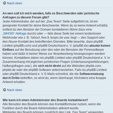
Nach oben
An wen soll ich mich wenden, falls es Beschwerden oder juristische
Anfragen zu diesem Forum gibt?
Jeder Administrator, der auf der „Das Team“-Seite aufgeführt ist, ist ein
geeigneter Kontakt für deine Beschwerde. Wenn du so keine Antwort erhältst,
solltest du den Besitzer der Domain kontaktieren (führe dazu eine
„WHOIS“-Abfrage
durch) oder — falls diese Seite bei einem kostenlosen
Webhoster wie z. B. Yahoo!, free.fr, funpic.de usw. liegt — den Support oder
den Abuse-Kontakt des betreffenden Dienstes. Bitte beachte, dass phpBB
Limited (phpBB.com) und phpBB Deutschland e. V. (phpBB.de)
absolut keinen
Einfluss
auf die Benutzung oder den oder die Benutzer der Forensoftware
haben und dafür in keiner Weise zur Verantwortung herangezogen werden
können. Kontaktiere daher nie phpBB Limited oder phpBB Deutschland e. V. in
Zusammenhang mit jeglichen juristischen Fragen (Unterlassungserklärungen,
Haftungsfragen usw.), die
sich nicht direkt
auf die Websiten phpbb.com,
phpbb.de oder die phpBB-Software selbst beziehen. Falls du phpBB Limited
oder phpBB Deutschland e. V. E-Mails schreibst, die die
Softwarenutzung
durch Dritte
betreffen, so wirst du, wenn überhaupt, höchstens eine knappe
Antwort erhalten.
Nach oben
Wie kann ich einen Administrator des Boards kontaktieren?
Alle Benutzer des Boards können das Kontaktformular nutzen, wenn die
Funktion durch die Board-Administration aktiviert wurde.
Mitglieder des Boards können zusätzlich den Link „Das Team“ verwenden.