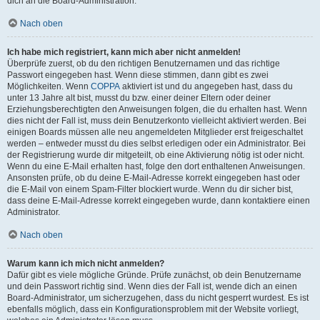
dich an die Board-Administration.
Nach oben
Ich habe mich registriert, kann mich aber nicht anmelden!
Überprüfe zuerst, ob du den richtigen Benutzernamen und das richtige
Passwort eingegeben hast. Wenn diese stimmen, dann gibt es zwei
Möglichkeiten. Wenn
COPPA
aktiviert ist und du angegeben hast, dass du
unter 13 Jahre alt bist, musst du bzw. einer deiner Eltern oder deiner
Erziehungsberechtigten den Anweisungen folgen, die du erhalten hast. Wenn
dies nicht der Fall ist, muss dein Benutzerkonto vielleicht aktiviert werden. Bei
einigen Boards müssen alle neu angemeldeten Mitglieder erst freigeschaltet
werden – entweder musst du dies selbst erledigen oder ein Administrator. Bei
der Registrierung wurde dir mitgeteilt, ob eine Aktivierung nötig ist oder nicht.
Wenn du eine E-Mail erhalten hast, folge den dort enthaltenen Anweisungen.
Ansonsten prüfe, ob du deine E-Mail-Adresse korrekt eingegeben hast oder
die E-Mail von einem Spam-Filter blockiert wurde. Wenn du dir sicher bist,
dass deine E-Mail-Adresse korrekt eingegeben wurde, dann kontaktiere einen
Administrator.
Nach oben
Warum kann ich mich nicht anmelden?
Dafür gibt es viele mögliche Gründe. Prüfe zunächst, ob dein Benutzername
und dein Passwort richtig sind. Wenn dies der Fall ist, wende dich an einen
Board-Administrator, um sicherzugehen, dass du nicht gesperrt wurdest. Es ist
ebenfalls möglich, dass ein Konfigurationsproblem mit der Website vorliegt,