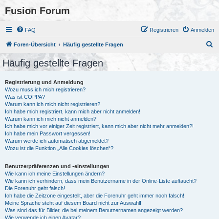
Fusion Forum
FAQ
Registrieren
Anmelden
S
Foren-Übersicht
Häufig gestellte Fragen
u
Häufig gestellte Fragen
c
h
Registrierung und Anmeldung
Wozu muss ich mich registrieren?
e
Was ist COPPA?
Warum kann ich mich nicht registrieren?
Ich habe mich registriert, kann mich aber nicht anmelden!
Warum kann ich mich nicht anmelden?
Ich habe mich vor einiger Zeit registriert, kann mich aber nicht mehr anmelden?!
Ich habe mein Passwort vergessen!
Warum werde ich automatisch abgemeldet?
Wozu ist die Funktion „Alle Cookies löschen“?
Benutzerpräferenzen und -einstellungen
Wie kann ich meine Einstellungen ändern?
Wie kann ich verhindern, dass mein Benutzername in der Online-Liste auftaucht?
Die Forenuhr geht falsch!
Ich habe die Zeitzone eingestellt, aber die Forenuhr geht immer noch falsch!
Meine Sprache steht auf diesem Board nicht zur Auswahl!
Was sind das für Bilder, die bei meinem Benutzernamen angezeigt werden?
Wie verwende ich einen Avatar?