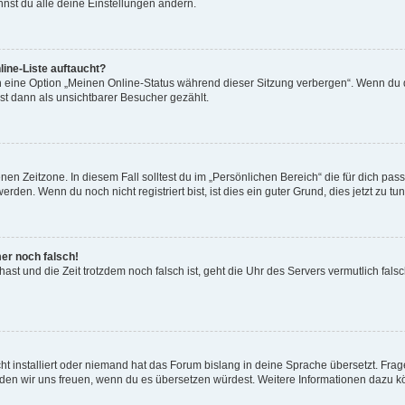
nst du alle deine Einstellungen ändern.
ine-Liste auftaucht?
n eine Option „Meinen Online-Status während dieser Sitzung verbergen“. Wenn du d
st dann als unsichtbarer Besucher gezählt.
en Zeitzone. In diesem Fall solltest du im „Persönlichen Bereich“ die für dich passe
den. Wenn du noch nicht registriert bist, ist dies ein guter Grund, dies jetzt zu tun
mer noch falsch!
t hast und die Zeit trotzdem noch falsch ist, geht die Uhr des Servers vermutlich fal
t installiert oder niemand hat das Forum bislang in deine Sprache übersetzt. Frag
, würden wir uns freuen, wenn du es übersetzen würdest. Weitere Informationen dazu