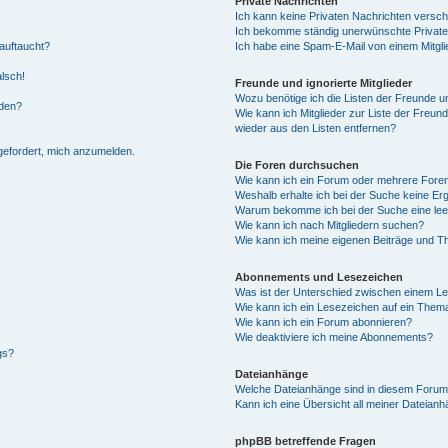
Private Nachrichten
Ich kann keine Privaten Nachrichten versch
Ich bekomme ständig unerwünschte Private
auftaucht?
Ich habe eine Spam-E-Mail von einem Mitgli
alsch!
Freunde und ignorierte Mitglieder
Wozu benötige ich die Listen der Freunde un
rden?
Wie kann ich Mitglieder zur Liste der Freund
wieder aus den Listen entfernen?
fgefordert, mich anzumelden.
Die Foren durchsuchen
Wie kann ich ein Forum oder mehrere For
Weshalb erhalte ich bei der Suche keine Er
Warum bekomme ich bei der Suche eine lee
Wie kann ich nach Mitgliedern suchen?
Wie kann ich meine eigenen Beiträge und T
Abonnements und Lesezeichen
Was ist der Unterschied zwischen einem L
Wie kann ich ein Lesezeichen auf ein Them
Wie kann ich ein Forum abonnieren?
Wie deaktiviere ich meine Abonnements?
gs?
Dateianhänge
Welche Dateianhänge sind in diesem Forum
Kann ich eine Übersicht all meiner Dateian
phpBB betreffende Fragen