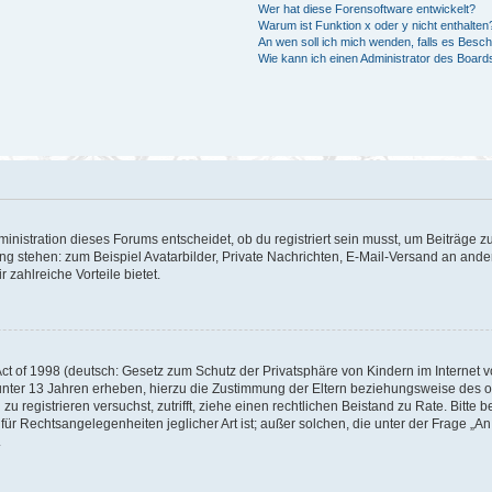
Wer hat diese Forensoftware entwickelt?
Warum ist Funktion x oder y nicht enthalten
An wen soll ich mich wenden, falls es Besc
Wie kann ich einen Administrator des Board
istration dieses Forums entscheidet, ob du registriert sein musst, um Beiträge zu s
ung stehen: zum Beispiel Avatarbilder, Private Nachrichten, E-Mail-Versand an ander
 zahlreiche Vorteile bietet.
t of 1998 (deutsch: Gesetz zum Schutz der Privatsphäre von Kindern im Internet vo
unter 13 Jahren erheben, hierzu die Zustimmung der Eltern beziehungsweise des o
h zu registrieren versuchst, zutrifft, ziehe einen rechtlichen Beistand zu Rate. Bit
für Rechtsangelegenheiten jeglicher Art ist; außer solchen, die unter der Frage „
.