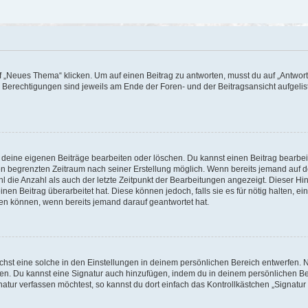
„Neues Thema“ klicken. Um auf einen Beitrag zu antworten, musst du auf „Antworte
e Berechtigungen sind jeweils am Ende der Foren- und der Beitragsansicht aufgeliste
r deine eigenen Beiträge bearbeiten oder löschen. Du kannst einen Beitrag bearbe
inen begrenzten Zeitraum nach seiner Erstellung möglich. Wenn bereits jemand auf de
 die Anzahl als auch der letzte Zeitpunkt der Bearbeitungen angezeigt. Dieser Hi
en Beitrag überarbeitet hat. Diese können jedoch, falls sie es für nötig halten, ei
hen können, wenn bereits jemand darauf geantwortet hat.
st eine solche in den Einstellungen in deinem persönlichen Bereich entwerfen. Na
eren. Du kannst eine Signatur auch hinzufügen, indem du in deinem persönlichen 
atur verfassen möchtest, so kannst du dort einfach das Kontrollkästchen „Signatu