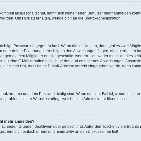
g komplett ausgeschaltet hat, damit sich keine neuen Benutzer mehr anmelden könn
 wurden. Um Hilfe zu erhalten, wende dich an die Board-Administration.
 richtige Passwort eingegeben hast. Wenn diese stimmen, dann gibt es zwei Mögl
tern oder deiner Erziehungsberechtigten den Anweisungen folgen, die du erhalten ha
u angemeldeten Mitglieder erst freigeschaltet werden – entweder musst du dies selbs
. Wenn du eine E-Mail erhalten hast, folge den dort enthaltenen Anweisungen. Ansons
 dir sicher bist, dass deine E-Mail-Adresse korrekt eingegeben wurde, dann kontak
Benutzername und dein Passwort richtig sind. Wenn dies der Fall ist, wende dich a
ionsproblem mit der Website vorliegt, welches ein Administrator lösen muss.
icht mehr anmelden?!
erschieden Gründen deaktiviert oder gelöscht hat. Außerdem löschen viele Boards r
triere dich einfach erneut und nimm aktiv an den Diskussionen teil!