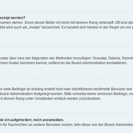
gezeigt werden?
amen stehen. Eines dieser Bilder ist meist mit deinem Rang verknüpft: Oft sind di
ld wird auch als „Avatar“ bezeichnet. Es handelt sich hierbei in der Regel um ein
 Avatar über eine der folgenden vier Methoden hinzufügen: Gravatar, Galerie, Rem
en Avatar benutzen kannst, solltest du die Board-Administration kontaktieren.
viele Beiträge du bislang erstellt hast oder identifizieren bestimmte Benutzer w
 Board-Administration festgelegt wurden. Bitte schreibe keine sinnlosen Beiträge
wird deinen Rang unter Umständen einfach wieder zurücksetzen.
rde ich aufgefordert, mich anzumelden.
ion für Nachrichten an andere Benutzer nutzen, falls diese von der Board-Administ