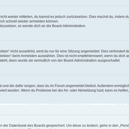
 nicht wieder mitteilen, du kannst es jedoch zurücksetzen. Dies machst du, indem 
 dich schnell wieder anmelden können.
ückzusetzen, so wende dich an die Board-Administration.
en“ nicht auswählst, wirst du nur für eine Sitzung angemeldet. Dies verhindert 
leiben“ beim Anmelden auswählen. Dies ist nicht empfehlenswert, wenn du dich an
 steht, dann wurde sie vermutlich von der Board-Administration ausgeschaltet.
 hat und die dafür sorgen, dass du im Forum angemeldet bleibst. Außerdem ermögli
tiviert wurden. Wenn du Probleme bei der An- oder Abmeldung hast, kann es helfen
n in der Datenbank des Boards gespeichert. Um diese zu ändern, gehe in den „Persö