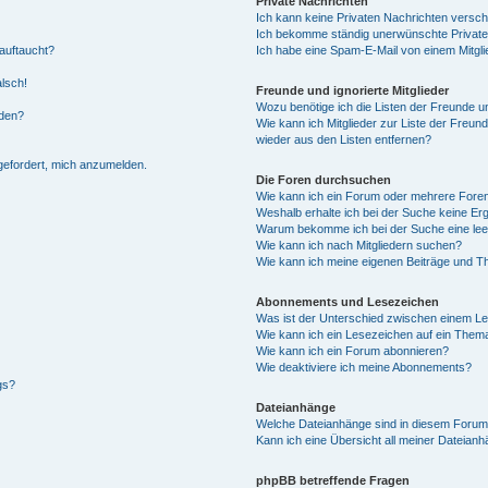
Private Nachrichten
Ich kann keine Privaten Nachrichten versch
Ich bekomme ständig unerwünschte Private
auftaucht?
Ich habe eine Spam-E-Mail von einem Mitgli
alsch!
Freunde und ignorierte Mitglieder
Wozu benötige ich die Listen der Freunde un
rden?
Wie kann ich Mitglieder zur Liste der Freund
wieder aus den Listen entfernen?
fgefordert, mich anzumelden.
Die Foren durchsuchen
Wie kann ich ein Forum oder mehrere For
Weshalb erhalte ich bei der Suche keine Er
Warum bekomme ich bei der Suche eine lee
Wie kann ich nach Mitgliedern suchen?
Wie kann ich meine eigenen Beiträge und T
Abonnements und Lesezeichen
Was ist der Unterschied zwischen einem L
Wie kann ich ein Lesezeichen auf ein Them
Wie kann ich ein Forum abonnieren?
Wie deaktiviere ich meine Abonnements?
gs?
Dateianhänge
Welche Dateianhänge sind in diesem Forum
Kann ich eine Übersicht all meiner Dateian
phpBB betreffende Fragen