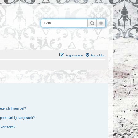
Suche
Erweiterte Suche
Registrieren
Anmelden
ete ich ihnen bei?
en farbig dargestellt?
tartseite?