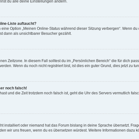
nst du alle deine Einstellungen ändern.
ine-Liste auftaucht?
n eine Option „Meinen Online-Status während dieser Sitzung verbergen“. Wenn du d
st dann als unsichtbarer Besucher gezählt.
en Zeitzone. In diesem Fall solltest du im „Persönlichen Bereich“ die für dich passe
den. Wenn du noch nicht registriert bist, ist dies ein guter Grund, dies jetzt zu tun
mer noch falsch!
t hast und die Zeit trotzdem noch falsch ist, geht die Uhr des Servers vermutlich fal
t installiert oder niemand hat das Forum bislang in deine Sprache übersetzt. Frag
, würden wir uns freuen, wenn du es übersetzen würdest. Weitere Informationen dazu