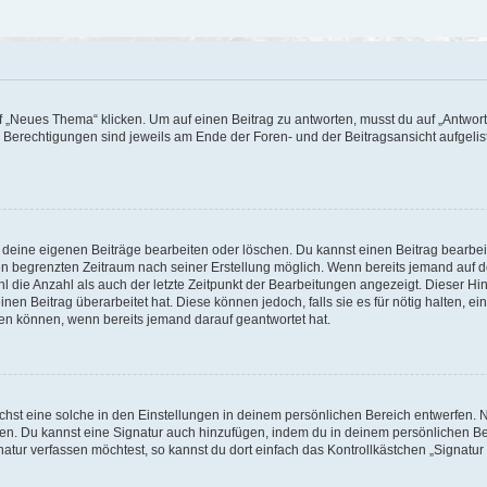
„Neues Thema“ klicken. Um auf einen Beitrag zu antworten, musst du auf „Antworte
e Berechtigungen sind jeweils am Ende der Foren- und der Beitragsansicht aufgeliste
r deine eigenen Beiträge bearbeiten oder löschen. Du kannst einen Beitrag bearbe
inen begrenzten Zeitraum nach seiner Erstellung möglich. Wenn bereits jemand auf de
 die Anzahl als auch der letzte Zeitpunkt der Bearbeitungen angezeigt. Dieser Hi
en Beitrag überarbeitet hat. Diese können jedoch, falls sie es für nötig halten, ei
hen können, wenn bereits jemand darauf geantwortet hat.
st eine solche in den Einstellungen in deinem persönlichen Bereich entwerfen. Na
eren. Du kannst eine Signatur auch hinzufügen, indem du in deinem persönlichen 
atur verfassen möchtest, so kannst du dort einfach das Kontrollkästchen „Signatu