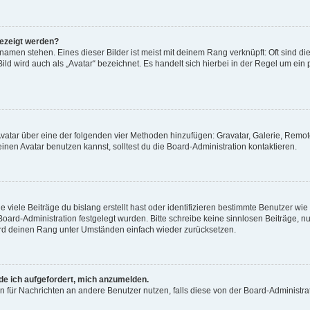
gezeigt werden?
amen stehen. Eines dieser Bilder ist meist mit deinem Rang verknüpft: Oft sind di
ld wird auch als „Avatar“ bezeichnet. Es handelt sich hierbei in der Regel um ein
 Avatar über eine der folgenden vier Methoden hinzufügen: Gravatar, Galerie, Rem
en Avatar benutzen kannst, solltest du die Board-Administration kontaktieren.
viele Beiträge du bislang erstellt hast oder identifizieren bestimmte Benutzer w
 Board-Administration festgelegt wurden. Bitte schreibe keine sinnlosen Beiträge
wird deinen Rang unter Umständen einfach wieder zurücksetzen.
rde ich aufgefordert, mich anzumelden.
ion für Nachrichten an andere Benutzer nutzen, falls diese von der Board-Administ