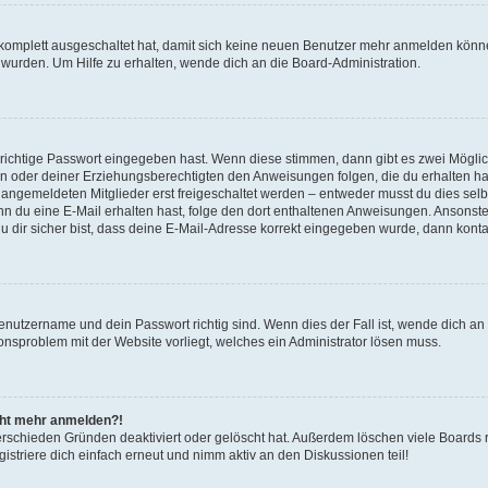
g komplett ausgeschaltet hat, damit sich keine neuen Benutzer mehr anmelden könn
 wurden. Um Hilfe zu erhalten, wende dich an die Board-Administration.
 richtige Passwort eingegeben hast. Wenn diese stimmen, dann gibt es zwei Mögl
tern oder deiner Erziehungsberechtigten den Anweisungen folgen, die du erhalten ha
u angemeldeten Mitglieder erst freigeschaltet werden – entweder musst du dies selbs
. Wenn du eine E-Mail erhalten hast, folge den dort enthaltenen Anweisungen. Ansons
 dir sicher bist, dass deine E-Mail-Adresse korrekt eingegeben wurde, dann kontak
Benutzername und dein Passwort richtig sind. Wenn dies der Fall ist, wende dich a
ionsproblem mit der Website vorliegt, welches ein Administrator lösen muss.
icht mehr anmelden?!
erschieden Gründen deaktiviert oder gelöscht hat. Außerdem löschen viele Boards r
triere dich einfach erneut und nimm aktiv an den Diskussionen teil!