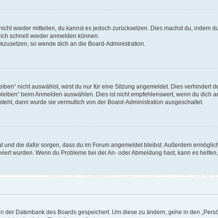
 nicht wieder mitteilen, du kannst es jedoch zurücksetzen. Dies machst du, indem 
 dich schnell wieder anmelden können.
ückzusetzen, so wende dich an die Board-Administration.
en“ nicht auswählst, wirst du nur für eine Sitzung angemeldet. Dies verhindert 
leiben“ beim Anmelden auswählen. Dies ist nicht empfehlenswert, wenn du dich an
 steht, dann wurde sie vermutlich von der Board-Administration ausgeschaltet.
 hat und die dafür sorgen, dass du im Forum angemeldet bleibst. Außerdem ermögli
tiviert wurden. Wenn du Probleme bei der An- oder Abmeldung hast, kann es helfen
n in der Datenbank des Boards gespeichert. Um diese zu ändern, gehe in den „Persö