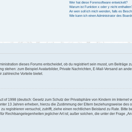
Wer hat diese Forensoftware entwickelt?
Warum ist Funktion x oder y nicht enthalten
An wen soll ich mich wenden, falls es Besc
Wie kann ich einen Administrator des Board
istration dieses Forums entscheidet, ob du registriert sein musst, um Beiträge zu s
ung stehen: zum Beispiel Avatarbilder, Private Nachrichten, E-Mail-Versand an ander
 zahlreiche Vorteile bietet.
t of 1998 (deutsch: Gesetz zum Schutz der Privatsphäre von Kindern im Internet vo
unter 13 Jahren erheben, hierzu die Zustimmung der Eltern beziehungsweise des o
h zu registrieren versuchst, zutrifft, ziehe einen rechtlichen Beistand zu Rate. Bit
für Rechtsangelegenheiten jeglicher Art ist; außer solchen, die unter der Frage „
.