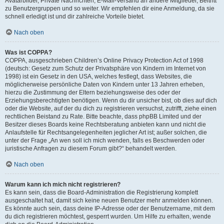
Avatarbilder, Private Nachrichten, E-Mail-Versand an andere Mitglieder, Beitritt
zu Benutzergruppen und so weiter. Wir empfehlen dir eine Anmeldung, da sie
schnell erledigt ist und dir zahlreiche Vorteile bietet.
Nach oben
Was ist COPPA?
COPPA, ausgeschrieben Children’s Online Privacy Protection Act of 1998
(deutsch: Gesetz zum Schutz der Privatsphäre von Kindern im Internet von
1998) ist ein Gesetz in den USA, welches festlegt, dass Websites, die
möglicherweise persönliche Daten von Kindern unter 13 Jahren erheben,
hierzu die Zustimmung der Eltern beziehungsweise des oder der
Erziehungsberechtigten benötigen. Wenn du dir unsicher bist, ob dies auf dich
oder die Website, auf der du dich zu registrieren versuchst, zutrifft, ziehe einen
rechtlichen Beistand zu Rate. Bitte beachte, dass phpBB Limited und der
Besitzer dieses Boards keine Rechtsberatung anbieten kann und nicht die
Anlaufstelle für Rechtsangelegenheiten jeglicher Art ist; außer solchen, die
unter der Frage „An wen soll ich mich wenden, falls es Beschwerden oder
juristische Anfragen zu diesem Forum gibt?“ behandelt werden.
Nach oben
Warum kann ich mich nicht registrieren?
Es kann sein, dass die Board-Administration die Registrierung komplett
ausgeschaltet hat, damit sich keine neuen Benutzer mehr anmelden können.
Es könnte auch sein, dass deine IP-Adresse oder der Benutzername, mit dem
du dich registrieren möchtest, gesperrt wurden. Um Hilfe zu erhalten, wende