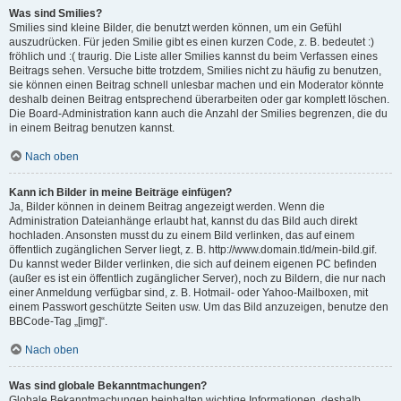
Was sind Smilies?
Smilies sind kleine Bilder, die benutzt werden können, um ein Gefühl
auszudrücken. Für jeden Smilie gibt es einen kurzen Code, z. B. bedeutet :)
fröhlich und :( traurig. Die Liste aller Smilies kannst du beim Verfassen eines
Beitrags sehen. Versuche bitte trotzdem, Smilies nicht zu häufig zu benutzen,
sie können einen Beitrag schnell unlesbar machen und ein Moderator könnte
deshalb deinen Beitrag entsprechend überarbeiten oder gar komplett löschen.
Die Board-Administration kann auch die Anzahl der Smilies begrenzen, die du
in einem Beitrag benutzen kannst.
Nach oben
Kann ich Bilder in meine Beiträge einfügen?
Ja, Bilder können in deinem Beitrag angezeigt werden. Wenn die
Administration Dateianhänge erlaubt hat, kannst du das Bild auch direkt
hochladen. Ansonsten musst du zu einem Bild verlinken, das auf einem
öffentlich zugänglichen Server liegt, z. B. http://www.domain.tld/mein-bild.gif.
Du kannst weder Bilder verlinken, die sich auf deinem eigenen PC befinden
(außer es ist ein öffentlich zugänglicher Server), noch zu Bildern, die nur nach
einer Anmeldung verfügbar sind, z. B. Hotmail- oder Yahoo-Mailboxen, mit
einem Passwort geschützte Seiten usw. Um das Bild anzuzeigen, benutze den
BBCode-Tag „[img]“.
Nach oben
Was sind globale Bekanntmachungen?
Globale Bekanntmachungen beinhalten wichtige Informationen, deshalb