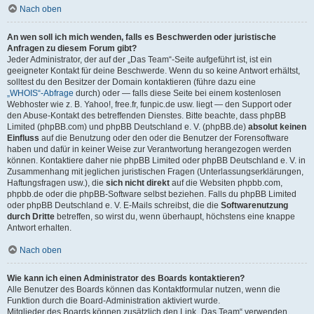
Nach oben
An wen soll ich mich wenden, falls es Beschwerden oder juristische
Anfragen zu diesem Forum gibt?
Jeder Administrator, der auf der „Das Team“-Seite aufgeführt ist, ist ein
geeigneter Kontakt für deine Beschwerde. Wenn du so keine Antwort erhältst,
solltest du den Besitzer der Domain kontaktieren (führe dazu eine
„WHOIS“-Abfrage
durch) oder — falls diese Seite bei einem kostenlosen
Webhoster wie z. B. Yahoo!, free.fr, funpic.de usw. liegt — den Support oder
den Abuse-Kontakt des betreffenden Dienstes. Bitte beachte, dass phpBB
Limited (phpBB.com) und phpBB Deutschland e. V. (phpBB.de)
absolut keinen
Einfluss
auf die Benutzung oder den oder die Benutzer der Forensoftware
haben und dafür in keiner Weise zur Verantwortung herangezogen werden
können. Kontaktiere daher nie phpBB Limited oder phpBB Deutschland e. V. in
Zusammenhang mit jeglichen juristischen Fragen (Unterlassungserklärungen,
Haftungsfragen usw.), die
sich nicht direkt
auf die Websiten phpbb.com,
phpbb.de oder die phpBB-Software selbst beziehen. Falls du phpBB Limited
oder phpBB Deutschland e. V. E-Mails schreibst, die die
Softwarenutzung
durch Dritte
betreffen, so wirst du, wenn überhaupt, höchstens eine knappe
Antwort erhalten.
Nach oben
Wie kann ich einen Administrator des Boards kontaktieren?
Alle Benutzer des Boards können das Kontaktformular nutzen, wenn die
Funktion durch die Board-Administration aktiviert wurde.
Mitglieder des Boards können zusätzlich den Link „Das Team“ verwenden.