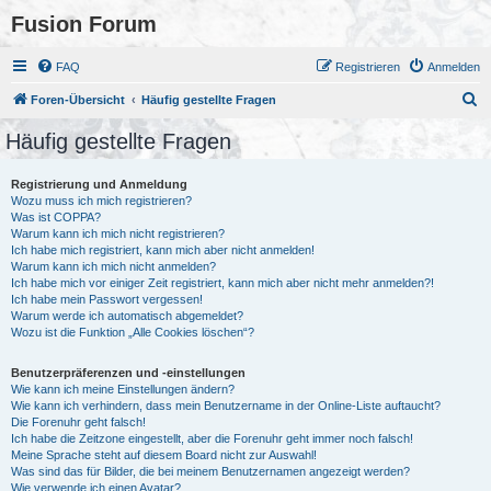
Fusion Forum
FAQ
Registrieren
Anmelden
S
Foren-Übersicht
Häufig gestellte Fragen
u
Häufig gestellte Fragen
c
h
Registrierung und Anmeldung
Wozu muss ich mich registrieren?
e
Was ist COPPA?
Warum kann ich mich nicht registrieren?
Ich habe mich registriert, kann mich aber nicht anmelden!
Warum kann ich mich nicht anmelden?
Ich habe mich vor einiger Zeit registriert, kann mich aber nicht mehr anmelden?!
Ich habe mein Passwort vergessen!
Warum werde ich automatisch abgemeldet?
Wozu ist die Funktion „Alle Cookies löschen“?
Benutzerpräferenzen und -einstellungen
Wie kann ich meine Einstellungen ändern?
Wie kann ich verhindern, dass mein Benutzername in der Online-Liste auftaucht?
Die Forenuhr geht falsch!
Ich habe die Zeitzone eingestellt, aber die Forenuhr geht immer noch falsch!
Meine Sprache steht auf diesem Board nicht zur Auswahl!
Was sind das für Bilder, die bei meinem Benutzernamen angezeigt werden?
Wie verwende ich einen Avatar?