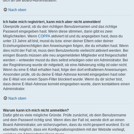
dich an die Board-Administration.
Nach oben
Ich habe mich registriert, kann mich aber nicht anmelden!
Überprüfe zuerst, ob du den richtigen Benutzernamen und das richtige
Passwort eingegeben hast. Wenn diese stimmen, dann gibt es zwei
Möglichkeiten. Wenn
COPPA
aktiviert ist und du angegeben hast, dass du
unter 13 Jahre alt bist, musst du bzw. einer deiner Eltern oder deiner
Erziehungsberechtigten den Anweisungen folgen, die du erhalten hast. Wenn
dies nicht der Fall ist, muss dein Benutzerkonto vielleicht aktiviert werden. Bei
einigen Boards müssen alle neu angemeldeten Mitglieder erst freigeschaltet
werden – entweder musst du dies selbst erledigen oder ein Administrator. Bei
der Registrierung wurde dir mitgeteilt, ob eine Aktivierung nötig ist oder nicht.
Wenn du eine E-Mail erhalten hast, folge den dort enthaltenen Anweisungen.
Ansonsten prüfe, ob du deine E-Mail-Adresse korrekt eingegeben hast oder
die E-Mail von einem Spam-Filter blockiert wurde. Wenn du dir sicher bist,
dass deine E-Mail-Adresse korrekt eingegeben wurde, dann kontaktiere einen
Administrator.
Nach oben
Warum kann ich mich nicht anmelden?
Dafür gibt es viele mögliche Gründe. Prüfe zunächst, ob dein Benutzername
und dein Passwort richtig sind. Wenn dies der Fall ist, wende dich an einen
Board-Administrator, um sicherzugehen, dass du nicht gesperrt wurdest. Es ist
ebenfalls möglich, dass ein Konfigurationsproblem mit der Website vorliegt,