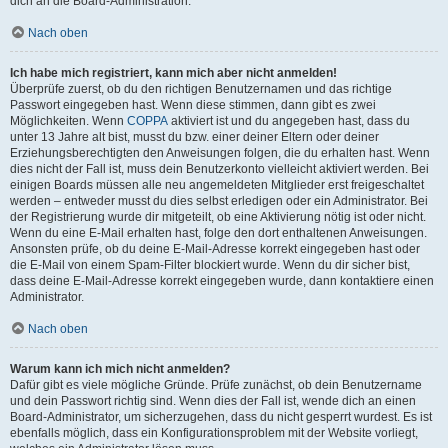
dich an die Board-Administration.
Nach oben
Ich habe mich registriert, kann mich aber nicht anmelden!
Überprüfe zuerst, ob du den richtigen Benutzernamen und das richtige
Passwort eingegeben hast. Wenn diese stimmen, dann gibt es zwei
Möglichkeiten. Wenn
COPPA
aktiviert ist und du angegeben hast, dass du
unter 13 Jahre alt bist, musst du bzw. einer deiner Eltern oder deiner
Erziehungsberechtigten den Anweisungen folgen, die du erhalten hast. Wenn
dies nicht der Fall ist, muss dein Benutzerkonto vielleicht aktiviert werden. Bei
einigen Boards müssen alle neu angemeldeten Mitglieder erst freigeschaltet
werden – entweder musst du dies selbst erledigen oder ein Administrator. Bei
der Registrierung wurde dir mitgeteilt, ob eine Aktivierung nötig ist oder nicht.
Wenn du eine E-Mail erhalten hast, folge den dort enthaltenen Anweisungen.
Ansonsten prüfe, ob du deine E-Mail-Adresse korrekt eingegeben hast oder
die E-Mail von einem Spam-Filter blockiert wurde. Wenn du dir sicher bist,
dass deine E-Mail-Adresse korrekt eingegeben wurde, dann kontaktiere einen
Administrator.
Nach oben
Warum kann ich mich nicht anmelden?
Dafür gibt es viele mögliche Gründe. Prüfe zunächst, ob dein Benutzername
und dein Passwort richtig sind. Wenn dies der Fall ist, wende dich an einen
Board-Administrator, um sicherzugehen, dass du nicht gesperrt wurdest. Es ist
ebenfalls möglich, dass ein Konfigurationsproblem mit der Website vorliegt,