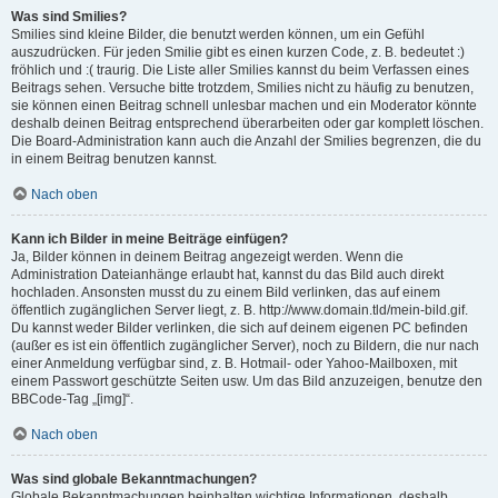
Was sind Smilies?
Smilies sind kleine Bilder, die benutzt werden können, um ein Gefühl
auszudrücken. Für jeden Smilie gibt es einen kurzen Code, z. B. bedeutet :)
fröhlich und :( traurig. Die Liste aller Smilies kannst du beim Verfassen eines
Beitrags sehen. Versuche bitte trotzdem, Smilies nicht zu häufig zu benutzen,
sie können einen Beitrag schnell unlesbar machen und ein Moderator könnte
deshalb deinen Beitrag entsprechend überarbeiten oder gar komplett löschen.
Die Board-Administration kann auch die Anzahl der Smilies begrenzen, die du
in einem Beitrag benutzen kannst.
Nach oben
Kann ich Bilder in meine Beiträge einfügen?
Ja, Bilder können in deinem Beitrag angezeigt werden. Wenn die
Administration Dateianhänge erlaubt hat, kannst du das Bild auch direkt
hochladen. Ansonsten musst du zu einem Bild verlinken, das auf einem
öffentlich zugänglichen Server liegt, z. B. http://www.domain.tld/mein-bild.gif.
Du kannst weder Bilder verlinken, die sich auf deinem eigenen PC befinden
(außer es ist ein öffentlich zugänglicher Server), noch zu Bildern, die nur nach
einer Anmeldung verfügbar sind, z. B. Hotmail- oder Yahoo-Mailboxen, mit
einem Passwort geschützte Seiten usw. Um das Bild anzuzeigen, benutze den
BBCode-Tag „[img]“.
Nach oben
Was sind globale Bekanntmachungen?
Globale Bekanntmachungen beinhalten wichtige Informationen, deshalb