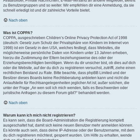
Avatarbilder, Private Nachrichten, E-Mail-Versand an andere Mitglieder, Beitritt
zu Benutzergruppen und so weiter. Wir empfehlen dir eine Anmeldung, da sie
schnell erledigt ist und dir zahlreiche Vorteile bietet.
Nach oben
Was ist COPPA?
COPPA, ausgeschrieben Children’s Online Privacy Protection Act of 1998
(deutsch: Gesetz zum Schutz der Privatsphäre von Kindern im Internet von
1998) ist ein Gesetz in den USA, welches festlegt, dass Websites, die
möglicherweise persönliche Daten von Kindern unter 13 Jahren erheben,
hierzu die Zustimmung der Eltern beziehungsweise des oder der
Erziehungsberechtigten benötigen. Wenn du dir unsicher bist, ob dies auf dich
oder die Website, auf der du dich zu registrieren versuchst, zutrifft, ziehe einen
rechtlichen Beistand zu Rate. Bitte beachte, dass phpBB Limited und der
Besitzer dieses Boards keine Rechtsberatung anbieten kann und nicht die
Anlaufstelle für Rechtsangelegenheiten jeglicher Art ist; außer solchen, die
unter der Frage „An wen soll ich mich wenden, falls es Beschwerden oder
juristische Anfragen zu diesem Forum gibt?“ behandelt werden.
Nach oben
Warum kann ich mich nicht registrieren?
Es kann sein, dass die Board-Administration die Registrierung komplett
ausgeschaltet hat, damit sich keine neuen Benutzer mehr anmelden können.
Es könnte auch sein, dass deine IP-Adresse oder der Benutzername, mit dem
du dich registrieren möchtest, gesperrt wurden. Um Hilfe zu erhalten, wende