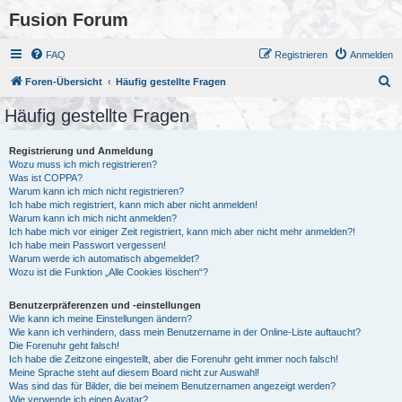
Fusion Forum
FAQ
Registrieren
Anmelden
S
Foren-Übersicht
Häufig gestellte Fragen
u
Häufig gestellte Fragen
c
h
Registrierung und Anmeldung
Wozu muss ich mich registrieren?
e
Was ist COPPA?
Warum kann ich mich nicht registrieren?
Ich habe mich registriert, kann mich aber nicht anmelden!
Warum kann ich mich nicht anmelden?
Ich habe mich vor einiger Zeit registriert, kann mich aber nicht mehr anmelden?!
Ich habe mein Passwort vergessen!
Warum werde ich automatisch abgemeldet?
Wozu ist die Funktion „Alle Cookies löschen“?
Benutzerpräferenzen und -einstellungen
Wie kann ich meine Einstellungen ändern?
Wie kann ich verhindern, dass mein Benutzername in der Online-Liste auftaucht?
Die Forenuhr geht falsch!
Ich habe die Zeitzone eingestellt, aber die Forenuhr geht immer noch falsch!
Meine Sprache steht auf diesem Board nicht zur Auswahl!
Was sind das für Bilder, die bei meinem Benutzernamen angezeigt werden?
Wie verwende ich einen Avatar?