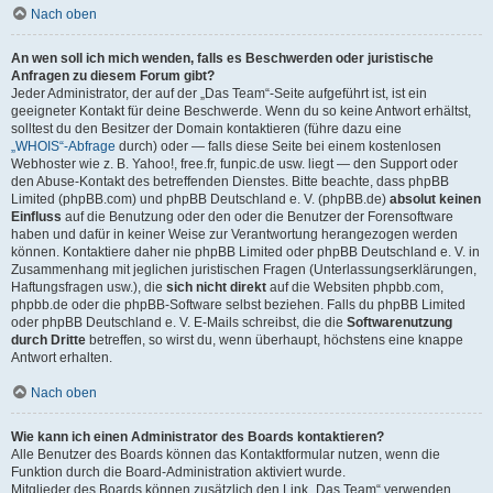
Nach oben
An wen soll ich mich wenden, falls es Beschwerden oder juristische
Anfragen zu diesem Forum gibt?
Jeder Administrator, der auf der „Das Team“-Seite aufgeführt ist, ist ein
geeigneter Kontakt für deine Beschwerde. Wenn du so keine Antwort erhältst,
solltest du den Besitzer der Domain kontaktieren (führe dazu eine
„WHOIS“-Abfrage
durch) oder — falls diese Seite bei einem kostenlosen
Webhoster wie z. B. Yahoo!, free.fr, funpic.de usw. liegt — den Support oder
den Abuse-Kontakt des betreffenden Dienstes. Bitte beachte, dass phpBB
Limited (phpBB.com) und phpBB Deutschland e. V. (phpBB.de)
absolut keinen
Einfluss
auf die Benutzung oder den oder die Benutzer der Forensoftware
haben und dafür in keiner Weise zur Verantwortung herangezogen werden
können. Kontaktiere daher nie phpBB Limited oder phpBB Deutschland e. V. in
Zusammenhang mit jeglichen juristischen Fragen (Unterlassungserklärungen,
Haftungsfragen usw.), die
sich nicht direkt
auf die Websiten phpbb.com,
phpbb.de oder die phpBB-Software selbst beziehen. Falls du phpBB Limited
oder phpBB Deutschland e. V. E-Mails schreibst, die die
Softwarenutzung
durch Dritte
betreffen, so wirst du, wenn überhaupt, höchstens eine knappe
Antwort erhalten.
Nach oben
Wie kann ich einen Administrator des Boards kontaktieren?
Alle Benutzer des Boards können das Kontaktformular nutzen, wenn die
Funktion durch die Board-Administration aktiviert wurde.
Mitglieder des Boards können zusätzlich den Link „Das Team“ verwenden.