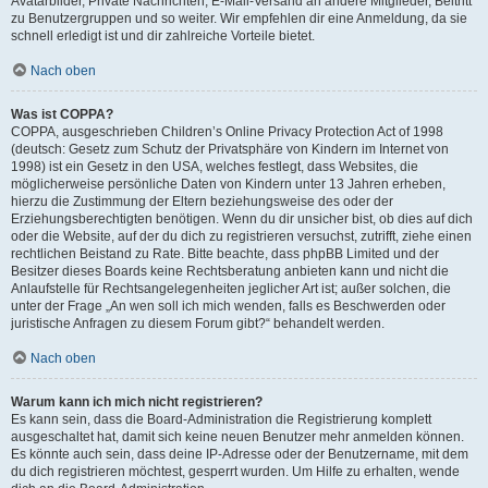
Avatarbilder, Private Nachrichten, E-Mail-Versand an andere Mitglieder, Beitritt
zu Benutzergruppen und so weiter. Wir empfehlen dir eine Anmeldung, da sie
schnell erledigt ist und dir zahlreiche Vorteile bietet.
Nach oben
Was ist COPPA?
COPPA, ausgeschrieben Children’s Online Privacy Protection Act of 1998
(deutsch: Gesetz zum Schutz der Privatsphäre von Kindern im Internet von
1998) ist ein Gesetz in den USA, welches festlegt, dass Websites, die
möglicherweise persönliche Daten von Kindern unter 13 Jahren erheben,
hierzu die Zustimmung der Eltern beziehungsweise des oder der
Erziehungsberechtigten benötigen. Wenn du dir unsicher bist, ob dies auf dich
oder die Website, auf der du dich zu registrieren versuchst, zutrifft, ziehe einen
rechtlichen Beistand zu Rate. Bitte beachte, dass phpBB Limited und der
Besitzer dieses Boards keine Rechtsberatung anbieten kann und nicht die
Anlaufstelle für Rechtsangelegenheiten jeglicher Art ist; außer solchen, die
unter der Frage „An wen soll ich mich wenden, falls es Beschwerden oder
juristische Anfragen zu diesem Forum gibt?“ behandelt werden.
Nach oben
Warum kann ich mich nicht registrieren?
Es kann sein, dass die Board-Administration die Registrierung komplett
ausgeschaltet hat, damit sich keine neuen Benutzer mehr anmelden können.
Es könnte auch sein, dass deine IP-Adresse oder der Benutzername, mit dem
du dich registrieren möchtest, gesperrt wurden. Um Hilfe zu erhalten, wende