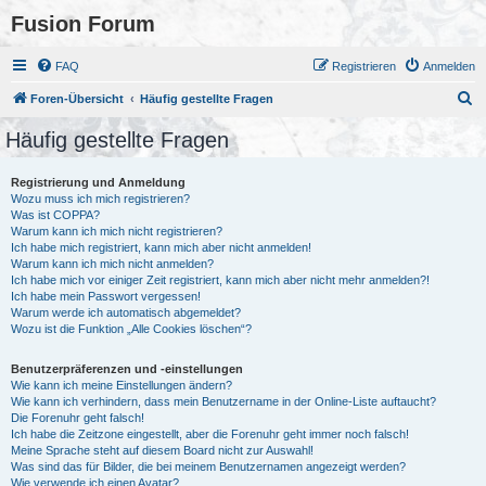
Fusion Forum
FAQ
Registrieren
Anmelden
S
Foren-Übersicht
Häufig gestellte Fragen
u
Häufig gestellte Fragen
c
h
Registrierung und Anmeldung
Wozu muss ich mich registrieren?
e
Was ist COPPA?
Warum kann ich mich nicht registrieren?
Ich habe mich registriert, kann mich aber nicht anmelden!
Warum kann ich mich nicht anmelden?
Ich habe mich vor einiger Zeit registriert, kann mich aber nicht mehr anmelden?!
Ich habe mein Passwort vergessen!
Warum werde ich automatisch abgemeldet?
Wozu ist die Funktion „Alle Cookies löschen“?
Benutzerpräferenzen und -einstellungen
Wie kann ich meine Einstellungen ändern?
Wie kann ich verhindern, dass mein Benutzername in der Online-Liste auftaucht?
Die Forenuhr geht falsch!
Ich habe die Zeitzone eingestellt, aber die Forenuhr geht immer noch falsch!
Meine Sprache steht auf diesem Board nicht zur Auswahl!
Was sind das für Bilder, die bei meinem Benutzernamen angezeigt werden?
Wie verwende ich einen Avatar?