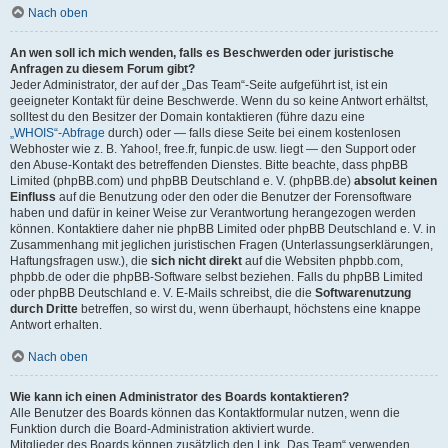
Nach oben
An wen soll ich mich wenden, falls es Beschwerden oder juristische
Anfragen zu diesem Forum gibt?
Jeder Administrator, der auf der „Das Team“-Seite aufgeführt ist, ist ein
geeigneter Kontakt für deine Beschwerde. Wenn du so keine Antwort erhältst,
solltest du den Besitzer der Domain kontaktieren (führe dazu eine
„WHOIS“-Abfrage
durch) oder — falls diese Seite bei einem kostenlosen
Webhoster wie z. B. Yahoo!, free.fr, funpic.de usw. liegt — den Support oder
den Abuse-Kontakt des betreffenden Dienstes. Bitte beachte, dass phpBB
Limited (phpBB.com) und phpBB Deutschland e. V. (phpBB.de)
absolut keinen
Einfluss
auf die Benutzung oder den oder die Benutzer der Forensoftware
haben und dafür in keiner Weise zur Verantwortung herangezogen werden
können. Kontaktiere daher nie phpBB Limited oder phpBB Deutschland e. V. in
Zusammenhang mit jeglichen juristischen Fragen (Unterlassungserklärungen,
Haftungsfragen usw.), die
sich nicht direkt
auf die Websiten phpbb.com,
phpbb.de oder die phpBB-Software selbst beziehen. Falls du phpBB Limited
oder phpBB Deutschland e. V. E-Mails schreibst, die die
Softwarenutzung
durch Dritte
betreffen, so wirst du, wenn überhaupt, höchstens eine knappe
Antwort erhalten.
Nach oben
Wie kann ich einen Administrator des Boards kontaktieren?
Alle Benutzer des Boards können das Kontaktformular nutzen, wenn die
Funktion durch die Board-Administration aktiviert wurde.
Mitglieder des Boards können zusätzlich den Link „Das Team“ verwenden.