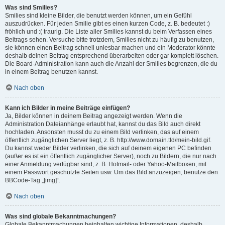
Was sind Smilies?
Smilies sind kleine Bilder, die benutzt werden können, um ein Gefühl
auszudrücken. Für jeden Smilie gibt es einen kurzen Code, z. B. bedeutet :)
fröhlich und :( traurig. Die Liste aller Smilies kannst du beim Verfassen eines
Beitrags sehen. Versuche bitte trotzdem, Smilies nicht zu häufig zu benutzen,
sie können einen Beitrag schnell unlesbar machen und ein Moderator könnte
deshalb deinen Beitrag entsprechend überarbeiten oder gar komplett löschen.
Die Board-Administration kann auch die Anzahl der Smilies begrenzen, die du
in einem Beitrag benutzen kannst.
Nach oben
Kann ich Bilder in meine Beiträge einfügen?
Ja, Bilder können in deinem Beitrag angezeigt werden. Wenn die
Administration Dateianhänge erlaubt hat, kannst du das Bild auch direkt
hochladen. Ansonsten musst du zu einem Bild verlinken, das auf einem
öffentlich zugänglichen Server liegt, z. B. http://www.domain.tld/mein-bild.gif.
Du kannst weder Bilder verlinken, die sich auf deinem eigenen PC befinden
(außer es ist ein öffentlich zugänglicher Server), noch zu Bildern, die nur nach
einer Anmeldung verfügbar sind, z. B. Hotmail- oder Yahoo-Mailboxen, mit
einem Passwort geschützte Seiten usw. Um das Bild anzuzeigen, benutze den
BBCode-Tag „[img]“.
Nach oben
Was sind globale Bekanntmachungen?
Globale Bekanntmachungen beinhalten wichtige Informationen, deshalb