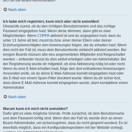
dich an die Board-Administration.
Nach oben
Ich habe mich registriert, kann mich aber nicht anmelden!
Überprüfe zuerst, ob du den richtigen Benutzernamen und das richtige
Passwort eingegeben hast. Wenn diese stimmen, dann gibt es zwei
Möglichkeiten. Wenn
COPPA
aktiviert ist und du angegeben hast, dass du
unter 13 Jahre alt bist, musst du bzw. einer deiner Eltern oder deiner
Erziehungsberechtigten den Anweisungen folgen, die du erhalten hast. Wenn
dies nicht der Fall ist, muss dein Benutzerkonto vielleicht aktiviert werden. Bei
einigen Boards müssen alle neu angemeldeten Mitglieder erst freigeschaltet
werden – entweder musst du dies selbst erledigen oder ein Administrator. Bei
der Registrierung wurde dir mitgeteilt, ob eine Aktivierung nötig ist oder nicht.
Wenn du eine E-Mail erhalten hast, folge den dort enthaltenen Anweisungen.
Ansonsten prüfe, ob du deine E-Mail-Adresse korrekt eingegeben hast oder
die E-Mail von einem Spam-Filter blockiert wurde. Wenn du dir sicher bist,
dass deine E-Mail-Adresse korrekt eingegeben wurde, dann kontaktiere einen
Administrator.
Nach oben
Warum kann ich mich nicht anmelden?
Dafür gibt es viele mögliche Gründe. Prüfe zunächst, ob dein Benutzername
und dein Passwort richtig sind. Wenn dies der Fall ist, wende dich an einen
Board-Administrator, um sicherzugehen, dass du nicht gesperrt wurdest. Es ist
ebenfalls möglich, dass ein Konfigurationsproblem mit der Website vorliegt,