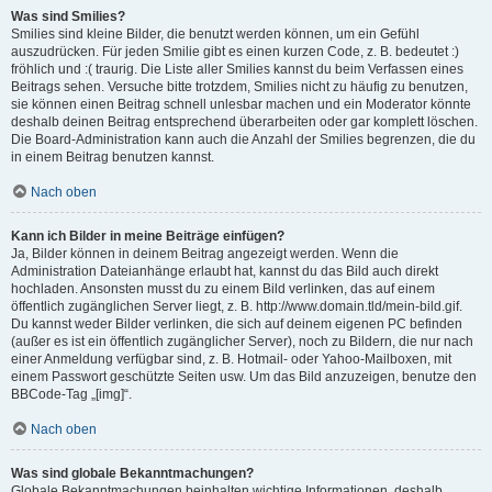
Was sind Smilies?
Smilies sind kleine Bilder, die benutzt werden können, um ein Gefühl
auszudrücken. Für jeden Smilie gibt es einen kurzen Code, z. B. bedeutet :)
fröhlich und :( traurig. Die Liste aller Smilies kannst du beim Verfassen eines
Beitrags sehen. Versuche bitte trotzdem, Smilies nicht zu häufig zu benutzen,
sie können einen Beitrag schnell unlesbar machen und ein Moderator könnte
deshalb deinen Beitrag entsprechend überarbeiten oder gar komplett löschen.
Die Board-Administration kann auch die Anzahl der Smilies begrenzen, die du
in einem Beitrag benutzen kannst.
Nach oben
Kann ich Bilder in meine Beiträge einfügen?
Ja, Bilder können in deinem Beitrag angezeigt werden. Wenn die
Administration Dateianhänge erlaubt hat, kannst du das Bild auch direkt
hochladen. Ansonsten musst du zu einem Bild verlinken, das auf einem
öffentlich zugänglichen Server liegt, z. B. http://www.domain.tld/mein-bild.gif.
Du kannst weder Bilder verlinken, die sich auf deinem eigenen PC befinden
(außer es ist ein öffentlich zugänglicher Server), noch zu Bildern, die nur nach
einer Anmeldung verfügbar sind, z. B. Hotmail- oder Yahoo-Mailboxen, mit
einem Passwort geschützte Seiten usw. Um das Bild anzuzeigen, benutze den
BBCode-Tag „[img]“.
Nach oben
Was sind globale Bekanntmachungen?
Globale Bekanntmachungen beinhalten wichtige Informationen, deshalb