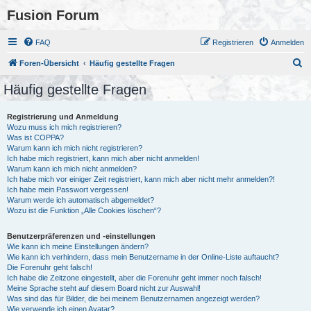
Fusion Forum
FAQ
Registrieren
Anmelden
S
Foren-Übersicht
Häufig gestellte Fragen
u
Häufig gestellte Fragen
c
h
Registrierung und Anmeldung
Wozu muss ich mich registrieren?
e
Was ist COPPA?
Warum kann ich mich nicht registrieren?
Ich habe mich registriert, kann mich aber nicht anmelden!
Warum kann ich mich nicht anmelden?
Ich habe mich vor einiger Zeit registriert, kann mich aber nicht mehr anmelden?!
Ich habe mein Passwort vergessen!
Warum werde ich automatisch abgemeldet?
Wozu ist die Funktion „Alle Cookies löschen“?
Benutzerpräferenzen und -einstellungen
Wie kann ich meine Einstellungen ändern?
Wie kann ich verhindern, dass mein Benutzername in der Online-Liste auftaucht?
Die Forenuhr geht falsch!
Ich habe die Zeitzone eingestellt, aber die Forenuhr geht immer noch falsch!
Meine Sprache steht auf diesem Board nicht zur Auswahl!
Was sind das für Bilder, die bei meinem Benutzernamen angezeigt werden?
Wie verwende ich einen Avatar?