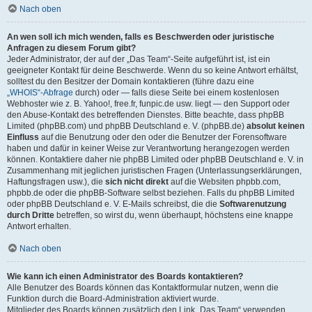
Nach oben
An wen soll ich mich wenden, falls es Beschwerden oder juristische
Anfragen zu diesem Forum gibt?
Jeder Administrator, der auf der „Das Team“-Seite aufgeführt ist, ist ein
geeigneter Kontakt für deine Beschwerde. Wenn du so keine Antwort erhältst,
solltest du den Besitzer der Domain kontaktieren (führe dazu eine
„WHOIS“-Abfrage
durch) oder — falls diese Seite bei einem kostenlosen
Webhoster wie z. B. Yahoo!, free.fr, funpic.de usw. liegt — den Support oder
den Abuse-Kontakt des betreffenden Dienstes. Bitte beachte, dass phpBB
Limited (phpBB.com) und phpBB Deutschland e. V. (phpBB.de)
absolut keinen
Einfluss
auf die Benutzung oder den oder die Benutzer der Forensoftware
haben und dafür in keiner Weise zur Verantwortung herangezogen werden
können. Kontaktiere daher nie phpBB Limited oder phpBB Deutschland e. V. in
Zusammenhang mit jeglichen juristischen Fragen (Unterlassungserklärungen,
Haftungsfragen usw.), die
sich nicht direkt
auf die Websiten phpbb.com,
phpbb.de oder die phpBB-Software selbst beziehen. Falls du phpBB Limited
oder phpBB Deutschland e. V. E-Mails schreibst, die die
Softwarenutzung
durch Dritte
betreffen, so wirst du, wenn überhaupt, höchstens eine knappe
Antwort erhalten.
Nach oben
Wie kann ich einen Administrator des Boards kontaktieren?
Alle Benutzer des Boards können das Kontaktformular nutzen, wenn die
Funktion durch die Board-Administration aktiviert wurde.
Mitglieder des Boards können zusätzlich den Link „Das Team“ verwenden.