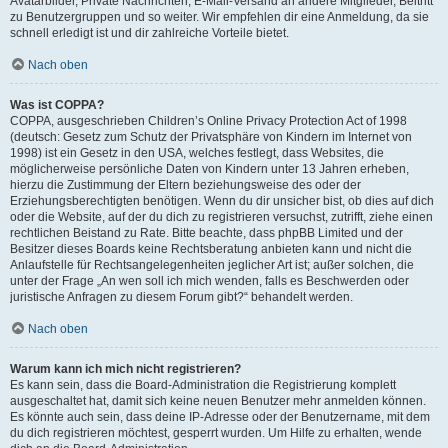
Avatarbilder, Private Nachrichten, E-Mail-Versand an andere Mitglieder, Beitritt
zu Benutzergruppen und so weiter. Wir empfehlen dir eine Anmeldung, da sie
schnell erledigt ist und dir zahlreiche Vorteile bietet.
Nach oben
Was ist COPPA?
COPPA, ausgeschrieben Children’s Online Privacy Protection Act of 1998
(deutsch: Gesetz zum Schutz der Privatsphäre von Kindern im Internet von
1998) ist ein Gesetz in den USA, welches festlegt, dass Websites, die
möglicherweise persönliche Daten von Kindern unter 13 Jahren erheben,
hierzu die Zustimmung der Eltern beziehungsweise des oder der
Erziehungsberechtigten benötigen. Wenn du dir unsicher bist, ob dies auf dich
oder die Website, auf der du dich zu registrieren versuchst, zutrifft, ziehe einen
rechtlichen Beistand zu Rate. Bitte beachte, dass phpBB Limited und der
Besitzer dieses Boards keine Rechtsberatung anbieten kann und nicht die
Anlaufstelle für Rechtsangelegenheiten jeglicher Art ist; außer solchen, die
unter der Frage „An wen soll ich mich wenden, falls es Beschwerden oder
juristische Anfragen zu diesem Forum gibt?“ behandelt werden.
Nach oben
Warum kann ich mich nicht registrieren?
Es kann sein, dass die Board-Administration die Registrierung komplett
ausgeschaltet hat, damit sich keine neuen Benutzer mehr anmelden können.
Es könnte auch sein, dass deine IP-Adresse oder der Benutzername, mit dem
du dich registrieren möchtest, gesperrt wurden. Um Hilfe zu erhalten, wende