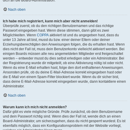
dich an die Board-Administration.
Nach oben
Ich habe mich registriert, kann mich aber nicht anmelden!
Überprüfe zuerst, ob du den richtigen Benutzernamen und das richtige
Passwort eingegeben hast. Wenn diese stimmen, dann gibt es zwei
Möglichkeiten. Wenn
COPPA
aktiviert ist und du angegeben hast, dass du
unter 13 Jahre alt bist, musst du bzw. einer deiner Eltern oder deiner
Erziehungsberechtigten den Anweisungen folgen, die du erhalten hast. Wenn
dies nicht der Fall ist, muss dein Benutzerkonto vielleicht aktiviert werden. Bei
einigen Boards müssen alle neu angemeldeten Mitglieder erst freigeschaltet
werden – entweder musst du dies selbst erledigen oder ein Administrator. Bei
der Registrierung wurde dir mitgeteilt, ob eine Aktivierung nötig ist oder nicht.
Wenn du eine E-Mail erhalten hast, folge den dort enthaltenen Anweisungen.
Ansonsten prüfe, ob du deine E-Mail-Adresse korrekt eingegeben hast oder
die E-Mail von einem Spam-Filter blockiert wurde. Wenn du dir sicher bist,
dass deine E-Mail-Adresse korrekt eingegeben wurde, dann kontaktiere einen
Administrator.
Nach oben
Warum kann ich mich nicht anmelden?
Dafür gibt es viele mögliche Gründe. Prüfe zunächst, ob dein Benutzername
und dein Passwort richtig sind. Wenn dies der Fall ist, wende dich an einen
Board-Administrator, um sicherzugehen, dass du nicht gesperrt wurdest. Es ist
ebenfalls möglich, dass ein Konfigurationsproblem mit der Website vorliegt,