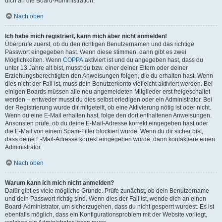
dich an die Board-Administration.
Nach oben
Ich habe mich registriert, kann mich aber nicht anmelden!
Überprüfe zuerst, ob du den richtigen Benutzernamen und das richtige
Passwort eingegeben hast. Wenn diese stimmen, dann gibt es zwei
Möglichkeiten. Wenn
COPPA
aktiviert ist und du angegeben hast, dass du
unter 13 Jahre alt bist, musst du bzw. einer deiner Eltern oder deiner
Erziehungsberechtigten den Anweisungen folgen, die du erhalten hast. Wenn
dies nicht der Fall ist, muss dein Benutzerkonto vielleicht aktiviert werden. Bei
einigen Boards müssen alle neu angemeldeten Mitglieder erst freigeschaltet
werden – entweder musst du dies selbst erledigen oder ein Administrator. Bei
der Registrierung wurde dir mitgeteilt, ob eine Aktivierung nötig ist oder nicht.
Wenn du eine E-Mail erhalten hast, folge den dort enthaltenen Anweisungen.
Ansonsten prüfe, ob du deine E-Mail-Adresse korrekt eingegeben hast oder
die E-Mail von einem Spam-Filter blockiert wurde. Wenn du dir sicher bist,
dass deine E-Mail-Adresse korrekt eingegeben wurde, dann kontaktiere einen
Administrator.
Nach oben
Warum kann ich mich nicht anmelden?
Dafür gibt es viele mögliche Gründe. Prüfe zunächst, ob dein Benutzername
und dein Passwort richtig sind. Wenn dies der Fall ist, wende dich an einen
Board-Administrator, um sicherzugehen, dass du nicht gesperrt wurdest. Es ist
ebenfalls möglich, dass ein Konfigurationsproblem mit der Website vorliegt,