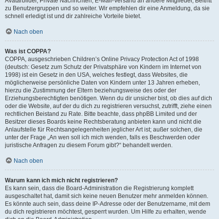
Avatarbilder, Private Nachrichten, E-Mail-Versand an andere Mitglieder, Beitritt
zu Benutzergruppen und so weiter. Wir empfehlen dir eine Anmeldung, da sie
schnell erledigt ist und dir zahlreiche Vorteile bietet.
Nach oben
Was ist COPPA?
COPPA, ausgeschrieben Children’s Online Privacy Protection Act of 1998
(deutsch: Gesetz zum Schutz der Privatsphäre von Kindern im Internet von
1998) ist ein Gesetz in den USA, welches festlegt, dass Websites, die
möglicherweise persönliche Daten von Kindern unter 13 Jahren erheben,
hierzu die Zustimmung der Eltern beziehungsweise des oder der
Erziehungsberechtigten benötigen. Wenn du dir unsicher bist, ob dies auf dich
oder die Website, auf der du dich zu registrieren versuchst, zutrifft, ziehe einen
rechtlichen Beistand zu Rate. Bitte beachte, dass phpBB Limited und der
Besitzer dieses Boards keine Rechtsberatung anbieten kann und nicht die
Anlaufstelle für Rechtsangelegenheiten jeglicher Art ist; außer solchen, die
unter der Frage „An wen soll ich mich wenden, falls es Beschwerden oder
juristische Anfragen zu diesem Forum gibt?“ behandelt werden.
Nach oben
Warum kann ich mich nicht registrieren?
Es kann sein, dass die Board-Administration die Registrierung komplett
ausgeschaltet hat, damit sich keine neuen Benutzer mehr anmelden können.
Es könnte auch sein, dass deine IP-Adresse oder der Benutzername, mit dem
du dich registrieren möchtest, gesperrt wurden. Um Hilfe zu erhalten, wende