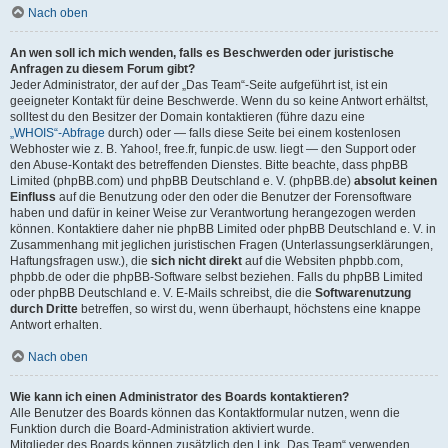
Nach oben
An wen soll ich mich wenden, falls es Beschwerden oder juristische
Anfragen zu diesem Forum gibt?
Jeder Administrator, der auf der „Das Team“-Seite aufgeführt ist, ist ein
geeigneter Kontakt für deine Beschwerde. Wenn du so keine Antwort erhältst,
solltest du den Besitzer der Domain kontaktieren (führe dazu eine
„WHOIS“-Abfrage
durch) oder — falls diese Seite bei einem kostenlosen
Webhoster wie z. B. Yahoo!, free.fr, funpic.de usw. liegt — den Support oder
den Abuse-Kontakt des betreffenden Dienstes. Bitte beachte, dass phpBB
Limited (phpBB.com) und phpBB Deutschland e. V. (phpBB.de)
absolut keinen
Einfluss
auf die Benutzung oder den oder die Benutzer der Forensoftware
haben und dafür in keiner Weise zur Verantwortung herangezogen werden
können. Kontaktiere daher nie phpBB Limited oder phpBB Deutschland e. V. in
Zusammenhang mit jeglichen juristischen Fragen (Unterlassungserklärungen,
Haftungsfragen usw.), die
sich nicht direkt
auf die Websiten phpbb.com,
phpbb.de oder die phpBB-Software selbst beziehen. Falls du phpBB Limited
oder phpBB Deutschland e. V. E-Mails schreibst, die die
Softwarenutzung
durch Dritte
betreffen, so wirst du, wenn überhaupt, höchstens eine knappe
Antwort erhalten.
Nach oben
Wie kann ich einen Administrator des Boards kontaktieren?
Alle Benutzer des Boards können das Kontaktformular nutzen, wenn die
Funktion durch die Board-Administration aktiviert wurde.
Mitglieder des Boards können zusätzlich den Link „Das Team“ verwenden.