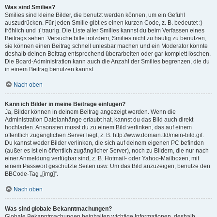
Was sind Smilies?
Smilies sind kleine Bilder, die benutzt werden können, um ein Gefühl
auszudrücken. Für jeden Smilie gibt es einen kurzen Code, z. B. bedeutet :)
fröhlich und :( traurig. Die Liste aller Smilies kannst du beim Verfassen eines
Beitrags sehen. Versuche bitte trotzdem, Smilies nicht zu häufig zu benutzen,
sie können einen Beitrag schnell unlesbar machen und ein Moderator könnte
deshalb deinen Beitrag entsprechend überarbeiten oder gar komplett löschen.
Die Board-Administration kann auch die Anzahl der Smilies begrenzen, die du
in einem Beitrag benutzen kannst.
Nach oben
Kann ich Bilder in meine Beiträge einfügen?
Ja, Bilder können in deinem Beitrag angezeigt werden. Wenn die
Administration Dateianhänge erlaubt hat, kannst du das Bild auch direkt
hochladen. Ansonsten musst du zu einem Bild verlinken, das auf einem
öffentlich zugänglichen Server liegt, z. B. http://www.domain.tld/mein-bild.gif.
Du kannst weder Bilder verlinken, die sich auf deinem eigenen PC befinden
(außer es ist ein öffentlich zugänglicher Server), noch zu Bildern, die nur nach
einer Anmeldung verfügbar sind, z. B. Hotmail- oder Yahoo-Mailboxen, mit
einem Passwort geschützte Seiten usw. Um das Bild anzuzeigen, benutze den
BBCode-Tag „[img]“.
Nach oben
Was sind globale Bekanntmachungen?
Globale Bekanntmachungen beinhalten wichtige Informationen, deshalb