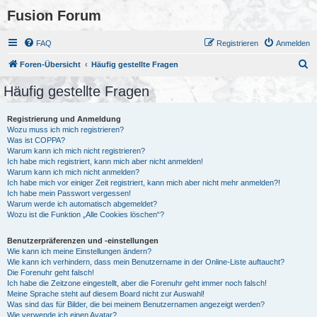
Fusion Forum
FAQ
Registrieren
Anmelden
S
Foren-Übersicht
Häufig gestellte Fragen
u
Häufig gestellte Fragen
c
h
Registrierung und Anmeldung
Wozu muss ich mich registrieren?
e
Was ist COPPA?
Warum kann ich mich nicht registrieren?
Ich habe mich registriert, kann mich aber nicht anmelden!
Warum kann ich mich nicht anmelden?
Ich habe mich vor einiger Zeit registriert, kann mich aber nicht mehr anmelden?!
Ich habe mein Passwort vergessen!
Warum werde ich automatisch abgemeldet?
Wozu ist die Funktion „Alle Cookies löschen“?
Benutzerpräferenzen und -einstellungen
Wie kann ich meine Einstellungen ändern?
Wie kann ich verhindern, dass mein Benutzername in der Online-Liste auftaucht?
Die Forenuhr geht falsch!
Ich habe die Zeitzone eingestellt, aber die Forenuhr geht immer noch falsch!
Meine Sprache steht auf diesem Board nicht zur Auswahl!
Was sind das für Bilder, die bei meinem Benutzernamen angezeigt werden?
Wie verwende ich einen Avatar?