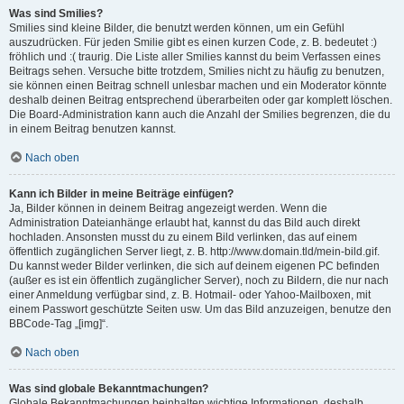
Was sind Smilies?
Smilies sind kleine Bilder, die benutzt werden können, um ein Gefühl
auszudrücken. Für jeden Smilie gibt es einen kurzen Code, z. B. bedeutet :)
fröhlich und :( traurig. Die Liste aller Smilies kannst du beim Verfassen eines
Beitrags sehen. Versuche bitte trotzdem, Smilies nicht zu häufig zu benutzen,
sie können einen Beitrag schnell unlesbar machen und ein Moderator könnte
deshalb deinen Beitrag entsprechend überarbeiten oder gar komplett löschen.
Die Board-Administration kann auch die Anzahl der Smilies begrenzen, die du
in einem Beitrag benutzen kannst.
Nach oben
Kann ich Bilder in meine Beiträge einfügen?
Ja, Bilder können in deinem Beitrag angezeigt werden. Wenn die
Administration Dateianhänge erlaubt hat, kannst du das Bild auch direkt
hochladen. Ansonsten musst du zu einem Bild verlinken, das auf einem
öffentlich zugänglichen Server liegt, z. B. http://www.domain.tld/mein-bild.gif.
Du kannst weder Bilder verlinken, die sich auf deinem eigenen PC befinden
(außer es ist ein öffentlich zugänglicher Server), noch zu Bildern, die nur nach
einer Anmeldung verfügbar sind, z. B. Hotmail- oder Yahoo-Mailboxen, mit
einem Passwort geschützte Seiten usw. Um das Bild anzuzeigen, benutze den
BBCode-Tag „[img]“.
Nach oben
Was sind globale Bekanntmachungen?
Globale Bekanntmachungen beinhalten wichtige Informationen, deshalb