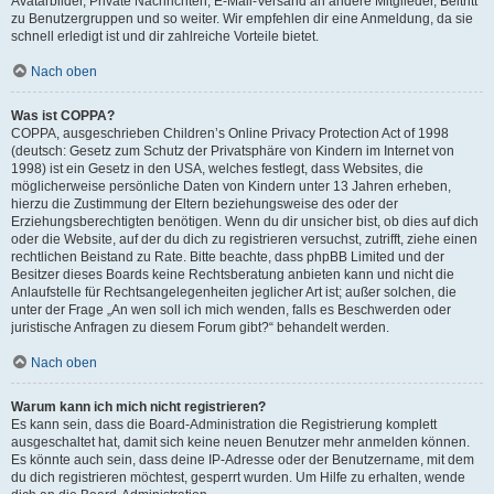
Avatarbilder, Private Nachrichten, E-Mail-Versand an andere Mitglieder, Beitritt
zu Benutzergruppen und so weiter. Wir empfehlen dir eine Anmeldung, da sie
schnell erledigt ist und dir zahlreiche Vorteile bietet.
Nach oben
Was ist COPPA?
COPPA, ausgeschrieben Children’s Online Privacy Protection Act of 1998
(deutsch: Gesetz zum Schutz der Privatsphäre von Kindern im Internet von
1998) ist ein Gesetz in den USA, welches festlegt, dass Websites, die
möglicherweise persönliche Daten von Kindern unter 13 Jahren erheben,
hierzu die Zustimmung der Eltern beziehungsweise des oder der
Erziehungsberechtigten benötigen. Wenn du dir unsicher bist, ob dies auf dich
oder die Website, auf der du dich zu registrieren versuchst, zutrifft, ziehe einen
rechtlichen Beistand zu Rate. Bitte beachte, dass phpBB Limited und der
Besitzer dieses Boards keine Rechtsberatung anbieten kann und nicht die
Anlaufstelle für Rechtsangelegenheiten jeglicher Art ist; außer solchen, die
unter der Frage „An wen soll ich mich wenden, falls es Beschwerden oder
juristische Anfragen zu diesem Forum gibt?“ behandelt werden.
Nach oben
Warum kann ich mich nicht registrieren?
Es kann sein, dass die Board-Administration die Registrierung komplett
ausgeschaltet hat, damit sich keine neuen Benutzer mehr anmelden können.
Es könnte auch sein, dass deine IP-Adresse oder der Benutzername, mit dem
du dich registrieren möchtest, gesperrt wurden. Um Hilfe zu erhalten, wende