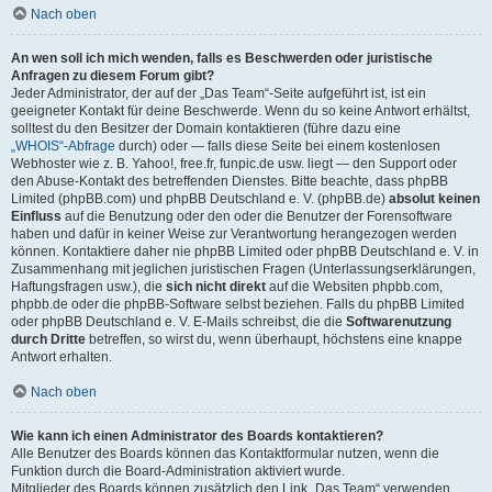
Nach oben
An wen soll ich mich wenden, falls es Beschwerden oder juristische
Anfragen zu diesem Forum gibt?
Jeder Administrator, der auf der „Das Team“-Seite aufgeführt ist, ist ein
geeigneter Kontakt für deine Beschwerde. Wenn du so keine Antwort erhältst,
solltest du den Besitzer der Domain kontaktieren (führe dazu eine
„WHOIS“-Abfrage
durch) oder — falls diese Seite bei einem kostenlosen
Webhoster wie z. B. Yahoo!, free.fr, funpic.de usw. liegt — den Support oder
den Abuse-Kontakt des betreffenden Dienstes. Bitte beachte, dass phpBB
Limited (phpBB.com) und phpBB Deutschland e. V. (phpBB.de)
absolut keinen
Einfluss
auf die Benutzung oder den oder die Benutzer der Forensoftware
haben und dafür in keiner Weise zur Verantwortung herangezogen werden
können. Kontaktiere daher nie phpBB Limited oder phpBB Deutschland e. V. in
Zusammenhang mit jeglichen juristischen Fragen (Unterlassungserklärungen,
Haftungsfragen usw.), die
sich nicht direkt
auf die Websiten phpbb.com,
phpbb.de oder die phpBB-Software selbst beziehen. Falls du phpBB Limited
oder phpBB Deutschland e. V. E-Mails schreibst, die die
Softwarenutzung
durch Dritte
betreffen, so wirst du, wenn überhaupt, höchstens eine knappe
Antwort erhalten.
Nach oben
Wie kann ich einen Administrator des Boards kontaktieren?
Alle Benutzer des Boards können das Kontaktformular nutzen, wenn die
Funktion durch die Board-Administration aktiviert wurde.
Mitglieder des Boards können zusätzlich den Link „Das Team“ verwenden.