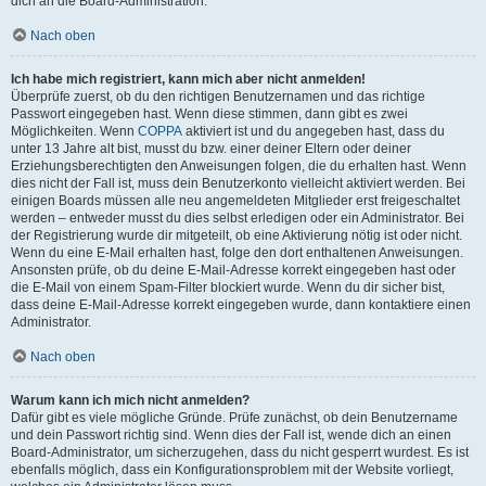
dich an die Board-Administration.
Nach oben
Ich habe mich registriert, kann mich aber nicht anmelden!
Überprüfe zuerst, ob du den richtigen Benutzernamen und das richtige
Passwort eingegeben hast. Wenn diese stimmen, dann gibt es zwei
Möglichkeiten. Wenn
COPPA
aktiviert ist und du angegeben hast, dass du
unter 13 Jahre alt bist, musst du bzw. einer deiner Eltern oder deiner
Erziehungsberechtigten den Anweisungen folgen, die du erhalten hast. Wenn
dies nicht der Fall ist, muss dein Benutzerkonto vielleicht aktiviert werden. Bei
einigen Boards müssen alle neu angemeldeten Mitglieder erst freigeschaltet
werden – entweder musst du dies selbst erledigen oder ein Administrator. Bei
der Registrierung wurde dir mitgeteilt, ob eine Aktivierung nötig ist oder nicht.
Wenn du eine E-Mail erhalten hast, folge den dort enthaltenen Anweisungen.
Ansonsten prüfe, ob du deine E-Mail-Adresse korrekt eingegeben hast oder
die E-Mail von einem Spam-Filter blockiert wurde. Wenn du dir sicher bist,
dass deine E-Mail-Adresse korrekt eingegeben wurde, dann kontaktiere einen
Administrator.
Nach oben
Warum kann ich mich nicht anmelden?
Dafür gibt es viele mögliche Gründe. Prüfe zunächst, ob dein Benutzername
und dein Passwort richtig sind. Wenn dies der Fall ist, wende dich an einen
Board-Administrator, um sicherzugehen, dass du nicht gesperrt wurdest. Es ist
ebenfalls möglich, dass ein Konfigurationsproblem mit der Website vorliegt,