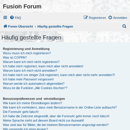
Fusion Forum
FAQ
Registrieren
Anmelden
S
Foren-Übersicht
Häufig gestellte Fragen
u
Häufig gestellte Fragen
c
h
Registrierung und Anmeldung
Wozu muss ich mich registrieren?
e
Was ist COPPA?
Warum kann ich mich nicht registrieren?
Ich habe mich registriert, kann mich aber nicht anmelden!
Warum kann ich mich nicht anmelden?
Ich habe mich vor einiger Zeit registriert, kann mich aber nicht mehr anmelden?!
Ich habe mein Passwort vergessen!
Warum werde ich automatisch abgemeldet?
Wozu ist die Funktion „Alle Cookies löschen“?
Benutzerpräferenzen und -einstellungen
Wie kann ich meine Einstellungen ändern?
Wie kann ich verhindern, dass mein Benutzername in der Online-Liste auftaucht?
Die Forenuhr geht falsch!
Ich habe die Zeitzone eingestellt, aber die Forenuhr geht immer noch falsch!
Meine Sprache steht auf diesem Board nicht zur Auswahl!
Was sind das für Bilder, die bei meinem Benutzernamen angezeigt werden?
Wie verwende ich einen Avatar?