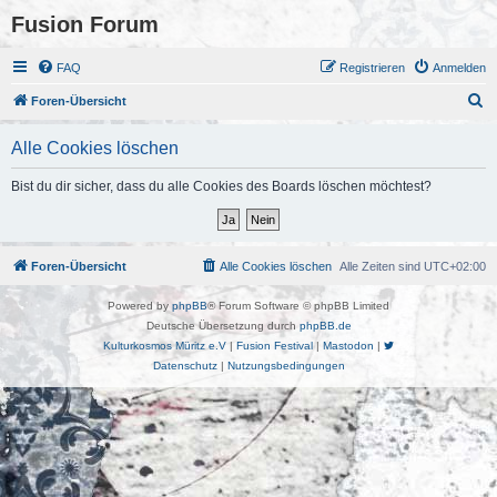
Fusion Forum
FAQ
Registrieren
Anmelden
S
Foren-Übersicht
u
Alle Cookies löschen
c
h
Bist du dir sicher, dass du alle Cookies des Boards löschen möchtest?
e
Foren-Übersicht
Alle Cookies löschen
Alle Zeiten sind
UTC+02:00
Powered by
phpBB
® Forum Software © phpBB Limited
Deutsche Übersetzung durch
phpBB.de
Kulturkosmos Müritz e.V
|
Fusion Festival
|
Mastodon
|
Datenschutz
|
Nutzungsbedingungen