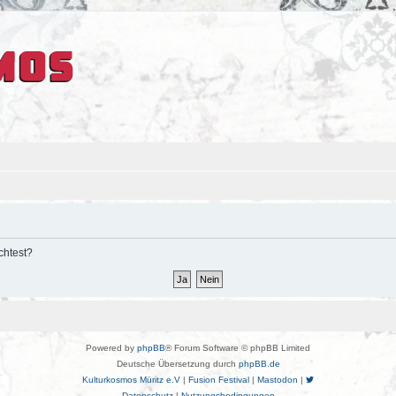
chtest?
Powered by
phpBB
® Forum Software © phpBB Limited
Deutsche Übersetzung durch
phpBB.de
Kulturkosmos Müritz e.V
|
Fusion Festival
|
Mastodon
|
Datenschutz
|
Nutzungsbedingungen