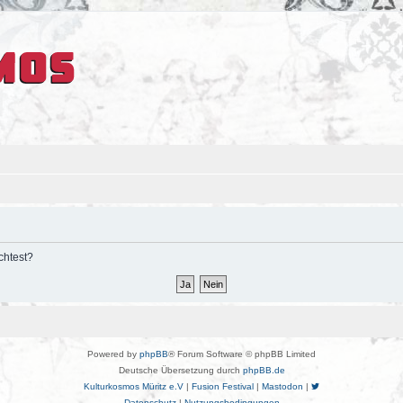
chtest?
Powered by
phpBB
® Forum Software © phpBB Limited
Deutsche Übersetzung durch
phpBB.de
Kulturkosmos Müritz e.V
|
Fusion Festival
|
Mastodon
|
Datenschutz
|
Nutzungsbedingungen