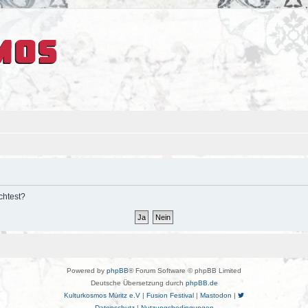
chtest?
Powered by
phpBB
® Forum Software © phpBB Limited
Deutsche Übersetzung durch
phpBB.de
Kulturkosmos Müritz e.V
|
Fusion Festival
|
Mastodon
|
Datenschutz
|
Nutzungsbedingungen