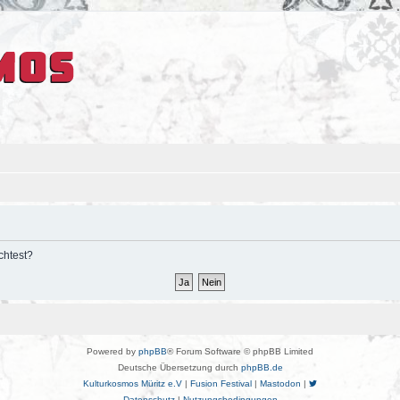
chtest?
Powered by
phpBB
® Forum Software © phpBB Limited
Deutsche Übersetzung durch
phpBB.de
Kulturkosmos Müritz e.V
|
Fusion Festival
|
Mastodon
|
Datenschutz
|
Nutzungsbedingungen