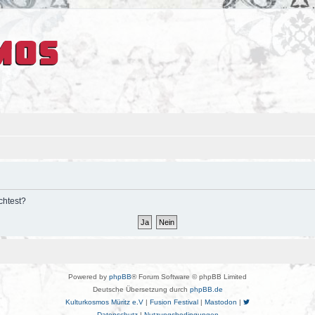
chtest?
Powered by
phpBB
® Forum Software © phpBB Limited
Deutsche Übersetzung durch
phpBB.de
Kulturkosmos Müritz e.V
|
Fusion Festival
|
Mastodon
|
Datenschutz
|
Nutzungsbedingungen