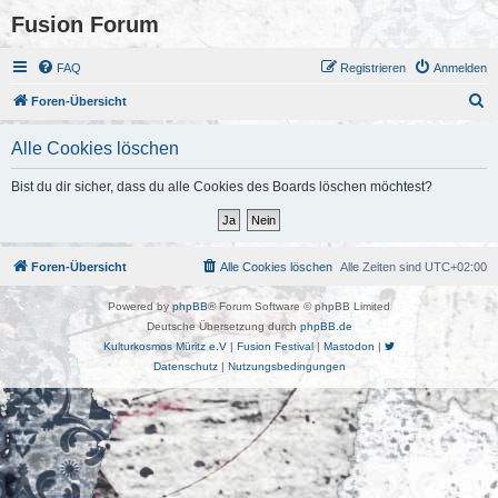
Fusion Forum
FAQ
Registrieren
Anmelden
S
Foren-Übersicht
u
Alle Cookies löschen
c
h
Bist du dir sicher, dass du alle Cookies des Boards löschen möchtest?
e
Foren-Übersicht
Alle Cookies löschen
Alle Zeiten sind
UTC+02:00
Powered by
phpBB
® Forum Software © phpBB Limited
Deutsche Übersetzung durch
phpBB.de
Kulturkosmos Müritz e.V
|
Fusion Festival
|
Mastodon
|
Datenschutz
|
Nutzungsbedingungen