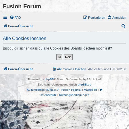
Fusion Forum
FAQ
Registrieren
Anmelden
S
Foren-Übersicht
u
Alle Cookies löschen
c
h
Bist du dir sicher, dass du alle Cookies des Boards löschen möchtest?
e
Foren-Übersicht
Alle Cookies löschen
Alle Zeiten sind
UTC+02:00
Powered by
phpBB
® Forum Software © phpBB Limited
Deutsche Übersetzung durch
phpBB.de
Kulturkosmos Müritz e.V
|
Fusion Festival
|
Mastodon
|
Datenschutz
|
Nutzungsbedingungen