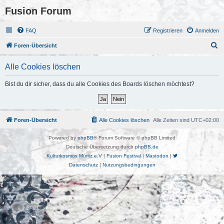
Fusion Forum
FAQ
Registrieren
Anmelden
S
Foren-Übersicht
u
Alle Cookies löschen
c
h
Bist du dir sicher, dass du alle Cookies des Boards löschen möchtest?
e
Foren-Übersicht
Alle Cookies löschen
Alle Zeiten sind
UTC+02:00
Powered by
phpBB
® Forum Software © phpBB Limited
Deutsche Übersetzung durch
phpBB.de
Kulturkosmos Müritz e.V
|
Fusion Festival
|
Mastodon
|
Datenschutz
|
Nutzungsbedingungen