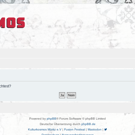
chtest?
Powered by
phpBB
® Forum Software © phpBB Limited
Deutsche Übersetzung durch
phpBB.de
Kulturkosmos Müritz e.V
|
Fusion Festival
|
Mastodon
|
Datenschutz
|
Nutzungsbedingungen