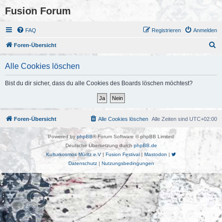
Fusion Forum
FAQ
Registrieren
Anmelden
S
Foren-Übersicht
u
Alle Cookies löschen
c
h
Bist du dir sicher, dass du alle Cookies des Boards löschen möchtest?
e
Foren-Übersicht
Alle Cookies löschen
Alle Zeiten sind
UTC+02:00
Powered by
phpBB
® Forum Software © phpBB Limited
Deutsche Übersetzung durch
phpBB.de
Kulturkosmos Müritz e.V
|
Fusion Festival
|
Mastodon
|
Datenschutz
|
Nutzungsbedingungen