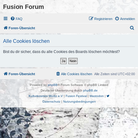
Fusion Forum
FAQ
Registrieren
Anmelden
S
Foren-Übersicht
u
Alle Cookies löschen
c
h
Bist du dir sicher, dass du alle Cookies des Boards löschen möchtest?
e
Foren-Übersicht
Alle Cookies löschen
Alle Zeiten sind
UTC+02:00
Powered by
phpBB
® Forum Software © phpBB Limited
Deutsche Übersetzung durch
phpBB.de
Kulturkosmos Müritz e.V
|
Fusion Festival
|
Mastodon
|
Datenschutz
|
Nutzungsbedingungen