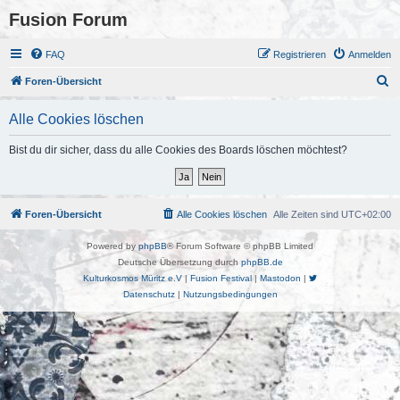
Fusion Forum
FAQ
Registrieren
Anmelden
S
Foren-Übersicht
u
Alle Cookies löschen
c
h
Bist du dir sicher, dass du alle Cookies des Boards löschen möchtest?
e
Foren-Übersicht
Alle Cookies löschen
Alle Zeiten sind
UTC+02:00
Powered by
phpBB
® Forum Software © phpBB Limited
Deutsche Übersetzung durch
phpBB.de
Kulturkosmos Müritz e.V
|
Fusion Festival
|
Mastodon
|
Datenschutz
|
Nutzungsbedingungen