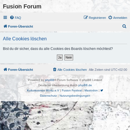
Fusion Forum
FAQ
Registrieren
Anmelden
S
Foren-Übersicht
u
Alle Cookies löschen
c
h
Bist du dir sicher, dass du alle Cookies des Boards löschen möchtest?
e
Foren-Übersicht
Alle Cookies löschen
Alle Zeiten sind
UTC+02:00
Powered by
phpBB
® Forum Software © phpBB Limited
Deutsche Übersetzung durch
phpBB.de
Kulturkosmos Müritz e.V
|
Fusion Festival
|
Mastodon
|
Datenschutz
|
Nutzungsbedingungen