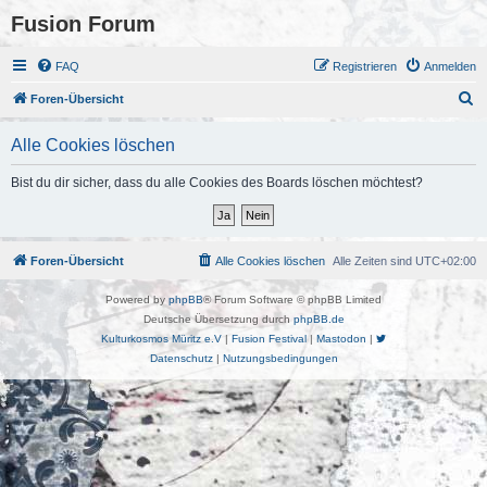
Fusion Forum
FAQ
Registrieren
Anmelden
S
Foren-Übersicht
u
Alle Cookies löschen
c
h
Bist du dir sicher, dass du alle Cookies des Boards löschen möchtest?
e
Foren-Übersicht
Alle Cookies löschen
Alle Zeiten sind
UTC+02:00
Powered by
phpBB
® Forum Software © phpBB Limited
Deutsche Übersetzung durch
phpBB.de
Kulturkosmos Müritz e.V
|
Fusion Festival
|
Mastodon
|
Datenschutz
|
Nutzungsbedingungen