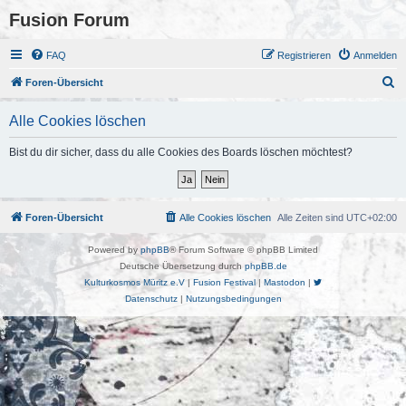
Fusion Forum
FAQ
Registrieren
Anmelden
S
Foren-Übersicht
u
Alle Cookies löschen
c
h
Bist du dir sicher, dass du alle Cookies des Boards löschen möchtest?
e
Foren-Übersicht
Alle Cookies löschen
Alle Zeiten sind
UTC+02:00
Powered by
phpBB
® Forum Software © phpBB Limited
Deutsche Übersetzung durch
phpBB.de
Kulturkosmos Müritz e.V
|
Fusion Festival
|
Mastodon
|
Datenschutz
|
Nutzungsbedingungen