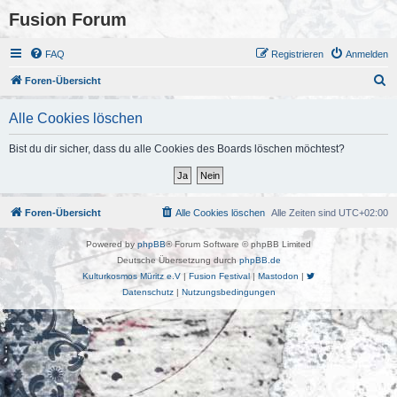
Fusion Forum
FAQ
Registrieren
Anmelden
S
Foren-Übersicht
u
Alle Cookies löschen
c
h
Bist du dir sicher, dass du alle Cookies des Boards löschen möchtest?
e
Foren-Übersicht
Alle Cookies löschen
Alle Zeiten sind
UTC+02:00
Powered by
phpBB
® Forum Software © phpBB Limited
Deutsche Übersetzung durch
phpBB.de
Kulturkosmos Müritz e.V
|
Fusion Festival
|
Mastodon
|
Datenschutz
|
Nutzungsbedingungen