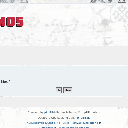
chtest?
Powered by
phpBB
® Forum Software © phpBB Limited
Deutsche Übersetzung durch
phpBB.de
Kulturkosmos Müritz e.V
|
Fusion Festival
|
Mastodon
|
Datenschutz
|
Nutzungsbedingungen