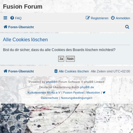
Fusion Forum
FAQ
Registrieren
Anmelden
S
Foren-Übersicht
u
Alle Cookies löschen
c
h
Bist du dir sicher, dass du alle Cookies des Boards löschen möchtest?
e
Foren-Übersicht
Alle Cookies löschen
Alle Zeiten sind
UTC+02:00
Powered by
phpBB
® Forum Software © phpBB Limited
Deutsche Übersetzung durch
phpBB.de
Kulturkosmos Müritz e.V
|
Fusion Festival
|
Mastodon
|
Datenschutz
|
Nutzungsbedingungen