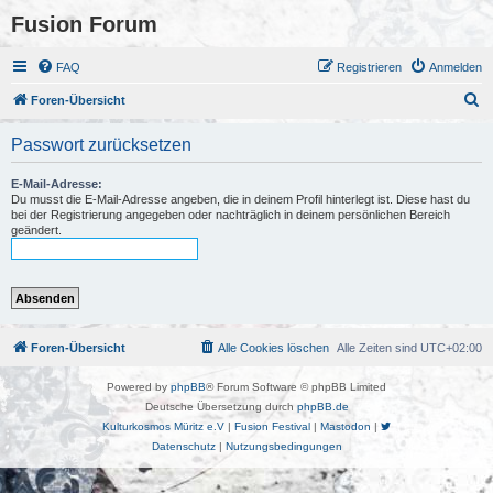
Fusion Forum
FAQ
Registrieren
Anmelden
S
Foren-Übersicht
u
Passwort zurücksetzen
c
h
E-Mail-Adresse:
Du musst die E-Mail-Adresse angeben, die in deinem Profil hinterlegt ist. Diese hast du
e
bei der Registrierung angegeben oder nachträglich in deinem persönlichen Bereich
geändert.
Foren-Übersicht
Alle Cookies löschen
Alle Zeiten sind
UTC+02:00
Powered by
phpBB
® Forum Software © phpBB Limited
Deutsche Übersetzung durch
phpBB.de
Kulturkosmos Müritz e.V
|
Fusion Festival
|
Mastodon
|
Datenschutz
|
Nutzungsbedingungen