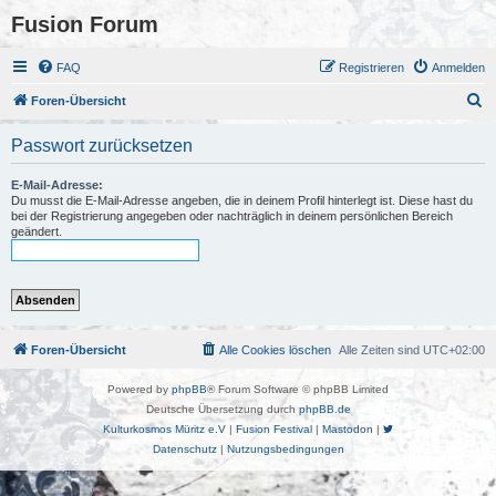
Fusion Forum
FAQ
Registrieren
Anmelden
S
Foren-Übersicht
u
Passwort zurücksetzen
c
h
E-Mail-Adresse:
Du musst die E-Mail-Adresse angeben, die in deinem Profil hinterlegt ist. Diese hast du
e
bei der Registrierung angegeben oder nachträglich in deinem persönlichen Bereich
geändert.
Foren-Übersicht
Alle Cookies löschen
Alle Zeiten sind
UTC+02:00
Powered by
phpBB
® Forum Software © phpBB Limited
Deutsche Übersetzung durch
phpBB.de
Kulturkosmos Müritz e.V
|
Fusion Festival
|
Mastodon
|
Datenschutz
|
Nutzungsbedingungen