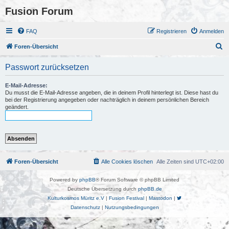
Fusion Forum
FAQ
Registrieren
Anmelden
S
Foren-Übersicht
u
Passwort zurücksetzen
c
h
E-Mail-Adresse:
Du musst die E-Mail-Adresse angeben, die in deinem Profil hinterlegt ist. Diese hast du
e
bei der Registrierung angegeben oder nachträglich in deinem persönlichen Bereich
geändert.
Foren-Übersicht
Alle Cookies löschen
Alle Zeiten sind
UTC+02:00
Powered by
phpBB
® Forum Software © phpBB Limited
Deutsche Übersetzung durch
phpBB.de
Kulturkosmos Müritz e.V
|
Fusion Festival
|
Mastodon
|
Datenschutz
|
Nutzungsbedingungen